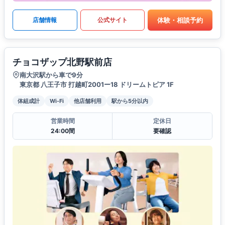
体験・相談予約
店舗情報
公式サイト
チョコザップ北野駅前店
南大沢駅から車で9分
東京都 八王子市 打越町2001ー18 ドリームトピア 1F
体組成計
Wi-Fi
他店舗利用
駅から5分以内
営業時間
定休日
24:00間
要確認