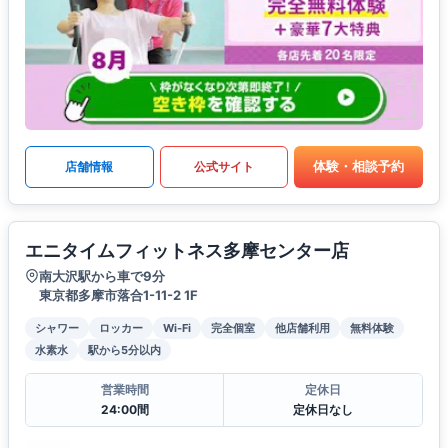
体験・相談予約
店舗情報
公式サイト
エニタイムフィットネス多摩センター店
南大沢駅から車で9分
東京都多摩市落合1-11-2 1F
シャワー
ロッカー
Wi-Fi
完全個室
他店舗利用
無料体験
水素水
駅から5分以内
営業時間
定休日
24:00間
定休日なし