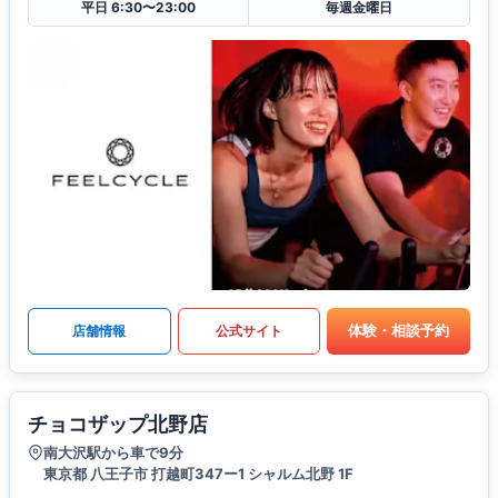
平日 6:30〜23:00
毎週金曜日
体験・相談予約
店舗情報
公式サイト
チョコザップ北野店
南大沢駅から車で9分
東京都 八王子市 打越町347ー1 シャルム北野 1F