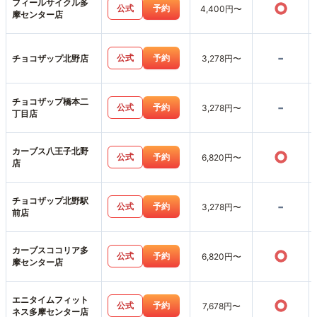
フィールサイクル多
○
公式
予約
4,400円〜
摩センター店
-
公式
予約
チョコザップ北野店
3,278円〜
チョコザップ橋本二
-
公式
予約
3,278円〜
丁目店
カーブス八王子北野
○
公式
予約
6,820円〜
店
チョコザップ北野駅
-
公式
予約
3,278円〜
前店
カーブスココリア多
○
公式
予約
6,820円〜
摩センター店
エニタイムフィット
○
公式
予約
7,678円〜
ネス多摩センター店