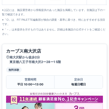
※上記には、施設運営者から情報提供のあった施設を掲載しています。全施設は下の一
覧で確認できます。
※「○」は、FIT PALETTE編集部が独自の調査・基準に基づき、特におすすめする項目
です。
※「－」は未提供を示すものではありません。詳細は各施設の公式サイトをご確認くだ
さい。
カーブス南大沢店
南大沢駅から徒歩2分
東京都八王子市南大沢2ー28ー1 5階
無料体験
営業時間
定休日
平日 10:00〜13:00
毎週日曜日