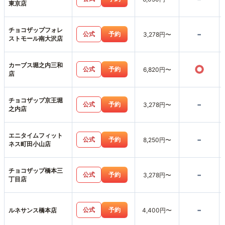
東京店
チョコザップフォレ
-
公式
予約
3,278円〜
ストモール南大沢店
カーブス堀之内三和
○
公式
予約
6,820円〜
店
チョコザップ京王堀
-
公式
予約
3,278円〜
之内店
エニタイムフィット
-
公式
予約
8,250円〜
ネス町田小山店
チョコザップ橋本三
-
公式
予約
3,278円〜
丁目店
-
公式
予約
ルネサンス橋本店
4,400円〜