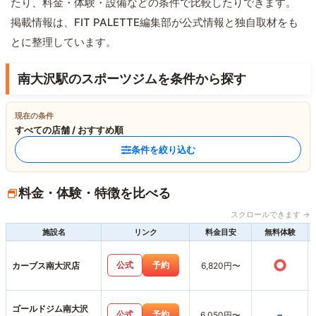
たり、料金・体験・設備などの条件で比較したりできます。
掲載情報は、FIT PALETTE編集部が公式情報と独自取材をも
とに整理しています。
南大沢駅のスポーツジムを条件から探す
現在の条件
すべての店舗 / おすすめ順
条件を絞り込む
料金・体験・特徴を比べる
スクロールできます →
施設名
リンク
料金目安
無料体験
○
公式
予約
カーブス南大沢店
6,820円〜
ゴールドジム南大沢
-
公式
予約
6,050円〜