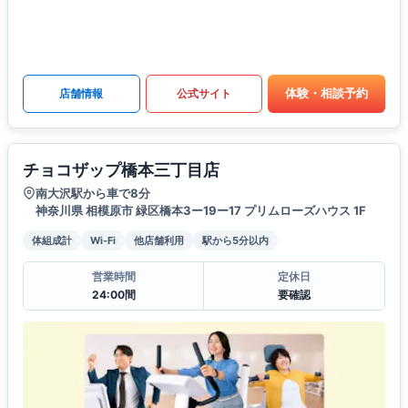
体験・相談予約
店舗情報
公式サイト
チョコザップ橋本三丁目店
南大沢駅から車で8分
神奈川県 相模原市 緑区橋本3ー19ー17 プリムローズハウス 1F
体組成計
Wi-Fi
他店舗利用
駅から5分以内
営業時間
定休日
24:00間
要確認