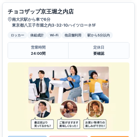
チョコザップ京王堀之内店
南大沢駅から車で6分
東京都八王子市堀之内3-32-10ハイツローネ1F
ロッカー
体組成計
Wi-Fi
他店舗利用
駅から5分以内
営業時間
定休日
24:00間
要確認