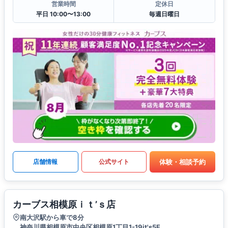
営業時間
定休日
平日 10:00〜13:00
毎週日曜日
体験・相談予約
店舗情報
公式サイト
カーブス相模原ｉｔ’ｓ店
南大沢駅から車で8分
神奈川県相模原市中央区相模原1丁目1-19it's5F