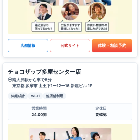
体験・相談予約
店舗情報
公式サイト
チョコザップ多摩センター店
南大沢駅から車で8分
東京都 多摩市 山王下1ー12ー16 新屋ビル 1F
体組成計
Wi-Fi
他店舗利用
営業時間
定休日
24:00間
要確認