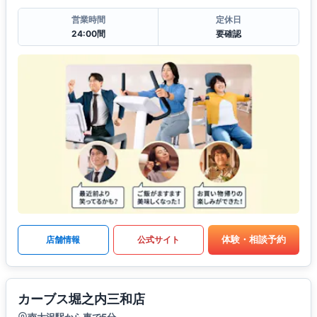
営業時間
定休日
24:00間
要確認
体験・相談予約
店舗情報
公式サイト
カーブス堀之内三和店
南大沢駅から車で5分