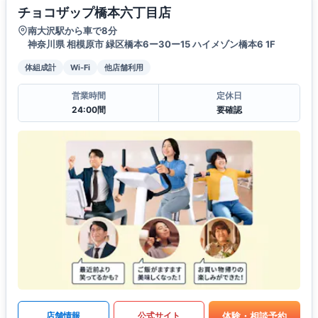
チョコザップ橋本六丁目店
南大沢駅から車で8分
神奈川県 相模原市 緑区橋本6ー30ー15 ハイメゾン橋本6 1F
体組成計
Wi-Fi
他店舗利用
営業時間
定休日
24:00間
要確認
体験・相談予約
店舗情報
公式サイト