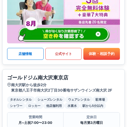
体験・相談予約
店舗情報
公式サイト
ゴールドジム南大沢東京店
南大沢駅から徒歩2分
東京都八王子市南大沢2丁目30番地サザンウインズ南大沢 2F
タオルレンタル
シューズレンタル
ウェアレンタル
駐車場
シャワー
ロッカー
他店舗利用
水素水
駅から5分以内
営業時間
定休日
月~土祝7:00〜23:00
毎月第3月曜日