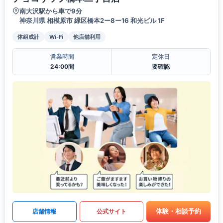
南大沢駅から車で9分
神奈川県 相模原市 緑区橋本2ー8ー16 和光ビル 1F
体組成計
Wi-Fi
他店舗利用
営業時間
定休日
24:00間
要確認
体験・相談予約
店舗情報
公式サイト