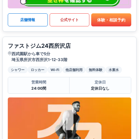
体験・相談予約
店舗情報
公式サイト
ファストジム24西所沢店
西武園駅から車で5分
埼玉県所沢市西所沢1-12-33階
シャワー
ロッカー
Wi-Fi
他店舗利用
無料体験
水素水
営業時間
定休日
24:00間
定休日なし