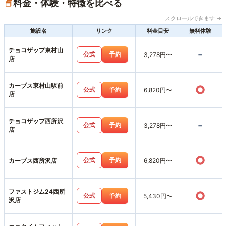
料金・体験・特徴を比べる
スクロールできます →
施設名
リンク
料金目安
無料体験
チョコザップ東村山
-
公式
予約
3,278円〜
店
カーブス東村山駅前
○
公式
予約
6,820円〜
店
チョコザップ西所沢
-
公式
予約
3,278円〜
店
○
公式
予約
カーブス西所沢店
6,820円〜
ファストジム24西所
○
公式
予約
5,430円〜
沢店