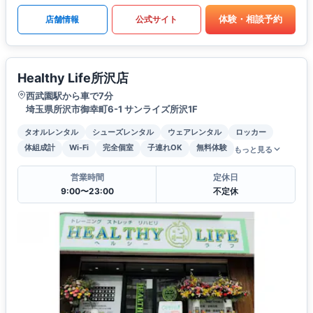
体験・相談予約
店舗情報
公式サイト
Healthy Life所沢店
西武園駅から車で7分
埼玉県所沢市御幸町6-1 サンライズ所沢1F
タオルレンタル
シューズレンタル
ウェアレンタル
ロッカー
体組成計
Wi-Fi
完全個室
子連れOK
無料体験
もっと見る
営業時間
定休日
9:00〜23:00
不定休