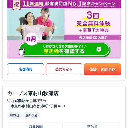
体験・相談予約
店舗情報
公式サイト
カーブス東村山秋津店
西武園駅から車で7分
東京都東村山市秋津町2丁目18-1
駐車場
無料体験
営業時間
定休日