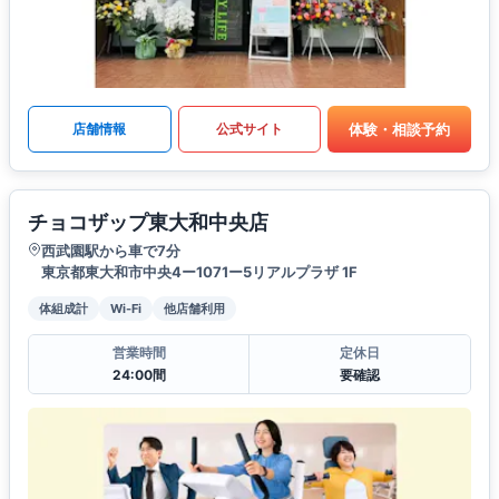
体験・相談予約
店舗情報
公式サイト
チョコザップ東大和中央店
西武園駅から車で7分
東京都東大和市中央4ー1071ー5リアルプラザ 1F
体組成計
Wi-Fi
他店舗利用
営業時間
定休日
24:00間
要確認