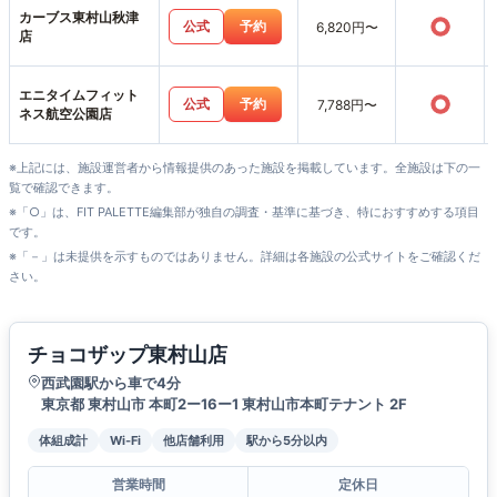
カーブス東村山秋津
○
公式
予約
6,820円〜
店
エニタイムフィット
○
公式
予約
7,788円〜
ネス航空公園店
※上記には、施設運営者から情報提供のあった施設を掲載しています。全施設は下の一
覧で確認できます。
※「○」は、FIT PALETTE編集部が独自の調査・基準に基づき、特におすすめする項目
です。
※「－」は未提供を示すものではありません。詳細は各施設の公式サイトをご確認くだ
さい。
チョコザップ東村山店
西武園駅から車で4分
東京都 東村山市 本町2ー16ー1 東村山市本町テナント 2F
体組成計
Wi-Fi
他店舗利用
駅から5分以内
営業時間
定休日