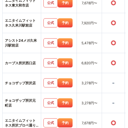
エニタイムフィット
○
公式
予約
7,678円〜
ネス東大和市店
エニタイムフィット
○
公式
予約
7,920円〜
ネス久米川駅前店
アシスト24メガ久米
○
公式
予約
5,478円〜
川駅前店
○
公式
予約
カーブス所沢西口店
6,820円〜
-
公式
予約
チョコザップ所沢店
3,278円〜
チョコザップ所沢元
-
公式
予約
3,278円〜
町店
エニタイムフィット
○
公式
予約
7,678円〜
ネス所沢プロペ通り