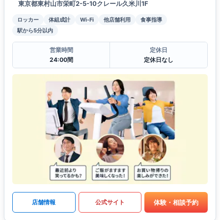
東京都東村山市栄町2-5-10クレール久米川1F
ロッカー
体組成計
Wi-Fi
他店舗利用
食事指導
駅から5分以内
営業時間
定休日
24:00間
定休日なし
体験・相談予約
店舗情報
公式サイト