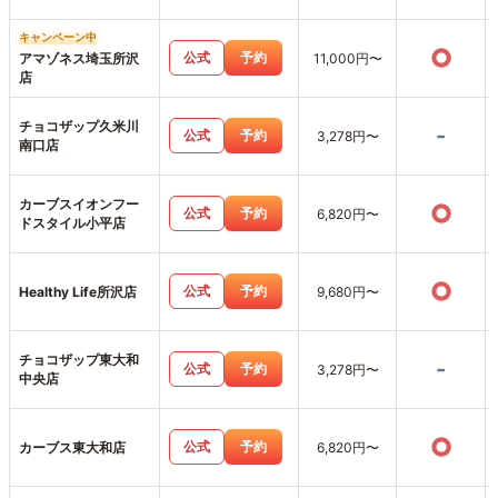
店
キャンペーン中
○
公式
予約
アマゾネス埼玉所沢
11,000円〜
店
チョコザップ久米川
-
公式
予約
3,278円〜
南口店
カーブスイオンフー
○
公式
予約
6,820円〜
ドスタイル小平店
○
公式
予約
Healthy Life所沢店
9,680円〜
チョコザップ東大和
-
公式
予約
3,278円〜
中央店
○
公式
予約
カーブス東大和店
6,820円〜