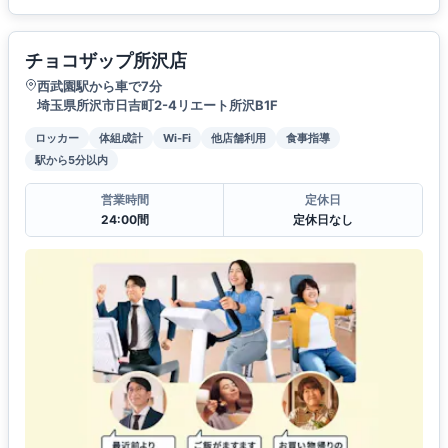
チョコザップ所沢店
西武園駅から車で7分
埼玉県所沢市日吉町2-4リエート所沢B1F
ロッカー
体組成計
Wi-Fi
他店舗利用
食事指導
駅から5分以内
営業時間
定休日
24:00間
定休日なし