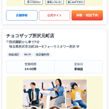
体験・相談予約
店舗情報
公式サイト
チョコザップ所沢元町店
西武園駅から車で7分
埼玉県所沢市元町28ー9フォ―ラスタワー所沢 1F
体組成計
Wi-Fi
他店舗利用
営業時間
定休日
24:00間
要確認