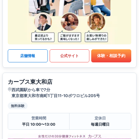
体験・相談予約
店舗情報
公式サイト
カーブス東大和店
西武園駅から車で7分
東京都東大和市南町1丁目11-10ポワロビル205号
無料体験
営業時間
定休日
平日 10:00〜13:00
毎週日曜日