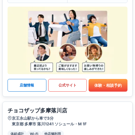
体験・相談予約
店舗情報
公式サイト
チョコザップ多摩落川店
京王永山駅から車で3分
東京都 多摩市 落川1241 ソシュール・M 1F
体組成計
Wi-Fi
他店舗利用