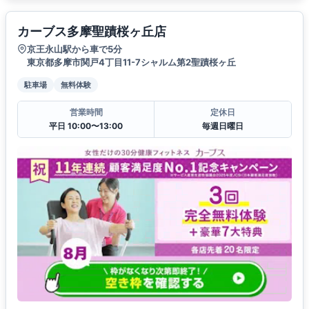
カーブス多摩聖蹟桜ヶ丘店
京王永山駅から車で5分
東京都多摩市関戸4丁目11-7シャルム第2聖蹟桜ヶ丘
駐車場
無料体験
営業時間
定休日
平日 10:00〜13:00
毎週日曜日