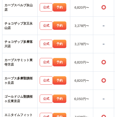
カーブスベルブ永山
○
公式
予約
6,820円〜
店
チョコザップ京王永
-
公式
予約
3,278円〜
山店
チョコザップ多摩落
-
公式
予約
3,278円〜
川店
カーブスサミット東
○
公式
予約
6,820円〜
寺方店
カーブス多摩聖蹟桜
○
公式
予約
6,820円〜
ヶ丘店
ゴールドジム聖蹟桜
-
公式
予約
6,050円〜
ヶ丘東京店
エニタイムフィット
公式
予約