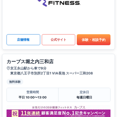
体験・相談予約
店舗情報
公式サイト
カーブス堀之内三和店
京王永山駅から車で9分
東京都八王子市別所2丁目1 VIA長池 スーパー三和208
無料体験
営業時間
定休日
平日 10:00〜13:00
毎週日曜日