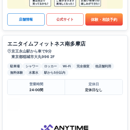
体験・相談予約
店舗情報
公式サイト
エニタイムフィットネス南多摩店
京王永山駅から車で9分
東京都稲城市大丸996 2F
駐車場
シャワー
ロッカー
Wi-Fi
完全個室
他店舗利用
無料体験
水素水
駅から5分以内
営業時間
定休日
24:00間
定休日なし