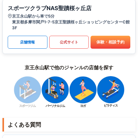
スポーツクラブNAS聖蹟桜ヶ丘店
京王永山駅から車で5分
東京都多摩市関戸1-7-5京王聖蹟桜ヶ丘ショッピングセンターC館
3F
体験・相談予約
店舗情報
公式サイト
京王永山駅で他のジャンルの店舗を探す
ピラティス
スポーツジム
パーソナルジム
ヨガ
よくある質問