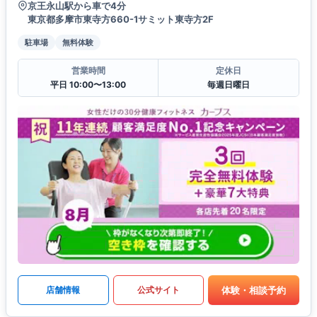
京王永山駅から車で4分
東京都多摩市東寺方660-1サミット東寺方2F
駐車場
無料体験
営業時間
定休日
平日 10:00〜13:00
毎週日曜日
体験・相談予約
店舗情報
公式サイト