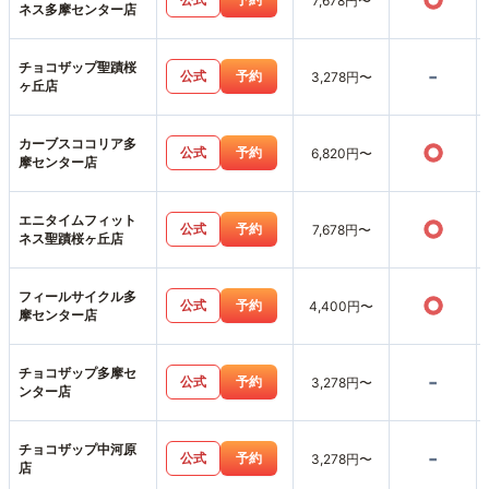
○
7,678円〜
ネス多摩センター店
チョコザップ聖蹟桜
-
公式
予約
3,278円〜
ヶ丘店
カーブスココリア多
○
公式
予約
6,820円〜
摩センター店
エニタイムフィット
○
公式
予約
7,678円〜
ネス聖蹟桜ヶ丘店
フィールサイクル多
○
公式
予約
4,400円〜
摩センター店
チョコザップ多摩セ
-
公式
予約
3,278円〜
ンター店
チョコザップ中河原
-
公式
予約
3,278円〜
店