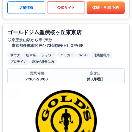
体験・相談予約
店舗情報
公式サイト
ゴールドジム聖蹟桜ヶ丘東京店
京王永山駅から車で5分
東京都多摩市関戸4-72聖蹟桜ヶ丘OPA6F
サウナ
駐車場
シャワー
ロッカー
Wi-Fi
他店舗利用
プロテイン
駅から5分以内
営業時間
定休日
7:30〜23:00
第3月曜日