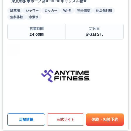
東京都多摩市一ノ宮4-19-16キャッスル都1F
駐車場
シャワー
ロッカー
Wi-Fi
完全個室
他店舗利用
無料体験
水素水
営業時間
定休日
24:00間
定休日なし
体験・相談予約
店舗情報
公式サイト