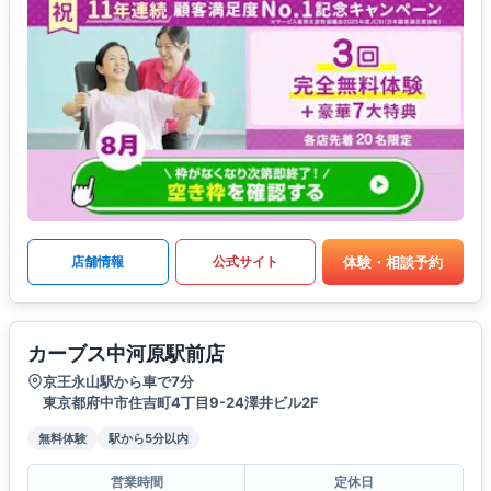
体験・相談予約
店舗情報
公式サイト
カーブス中河原駅前店
京王永山駅から車で7分
東京都府中市住吉町4丁目9-24澤井ビル2F
無料体験
駅から5分以内
営業時間
定休日