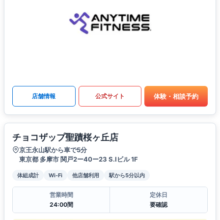
体験・相談予約
店舗情報
公式サイト
チョコザップ聖蹟桜ヶ丘店
京王永山駅から車で5分
東京都 多摩市 関戸2ー40ー23 S.Iビル 1F
体組成計
Wi-Fi
他店舗利用
駅から5分以内
営業時間
定休日
24:00間
要確認