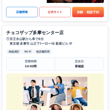
体験・相談予約
店舗情報
公式サイト
チョコザップ多摩センター店
京王永山駅から車で6分
東京都 多摩市 山王下1ー12ー16 新屋ビル 1F
体組成計
Wi-Fi
他店舗利用
営業時間
定休日
24:00間
要確認