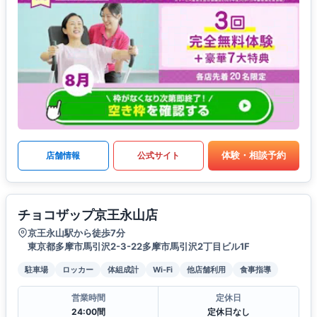
体験・相談予約
店舗情報
公式サイト
チョコザップ京王永山店
京王永山駅から徒歩7分
東京都多摩市馬引沢2-3-22多摩市馬引沢2丁目ビル1F
駐車場
ロッカー
体組成計
Wi-Fi
他店舗利用
食事指導
営業時間
定休日
24:00間
定休日なし