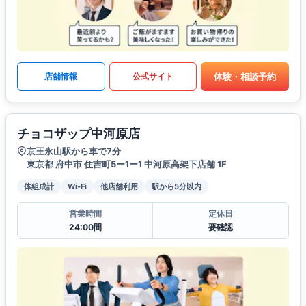
体験・相談予約
店舗情報
公式サイト
チョコザップ中河原店
京王永山駅から車で7分
東京都 府中市 住吉町5ー1ー1 中河原高架下店舗 1F
体組成計
Wi-Fi
他店舗利用
駅から5分以内
営業時間
定休日
24:00間
要確認