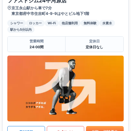
ファストジム24中河原店
京王永山駅から車で7分
東京都府中市住吉町4-9-9はやとビル地下1階
シャワー
ロッカー
Wi-Fi
他店舗利用
無料体験
水素水
駅から5分以内
営業時間
定休日
24:00間
定休日なし