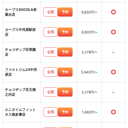
カーブスSOCOLA若
○
公式
予約
6,820円〜
葉台店
カーブス中河原駅前
○
公式
予約
6,820円〜
店
チョコザップ百草園
-
公式
予約
3,278円〜
店
ファストジム24中河
○
公式
予約
5,940円〜
原店
チョコザップ京王堀
-
公式
予約
3,278円〜
之内店
エニタイムフィット
○
公式
予約
7,480円〜
ネス南多摩店