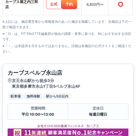
カーブス堀之内三和
○
公式
予約
6,820円〜
店
※上記には、施設運営者から情報提供のあった施設を掲載しています。全施設は下の一
覧で確認できます。
※「○」は、FIT PALETTE編集部が独自の調査・基準に基づき、特におすすめする項目
です。
※「－」は未提供を示すものではありません。詳細は各施設の公式サイトをご確認くだ
さい。
カーブスベルブ永山店
京王永山駅から徒歩3分
東京都多摩市永山1丁目5ベルブ永山4F
駐車場
無料体験
駅から5分以内
営業時間
定休日
平日 10:00〜13:00
毎週日曜日