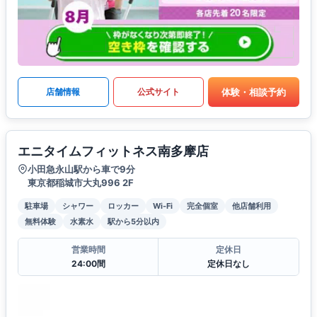
体験・相談予約
店舗情報
公式サイト
エニタイムフィットネス南多摩店
小田急永山駅から車で9分
東京都稲城市大丸996 2F
駐車場
シャワー
ロッカー
Wi-Fi
完全個室
他店舗利用
無料体験
水素水
駅から5分以内
営業時間
定休日
24:00間
定休日なし