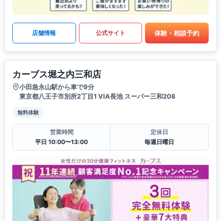
体験・相談予約
店舗情報
公式サイト
カーブス堀之内三和店
小田急永山駅から車で9分
東京都八王子市別所2丁目1 VIA長池 スーパー三和208
無料体験
営業時間
定休日
平日 10:00〜13:00
毎週日曜日