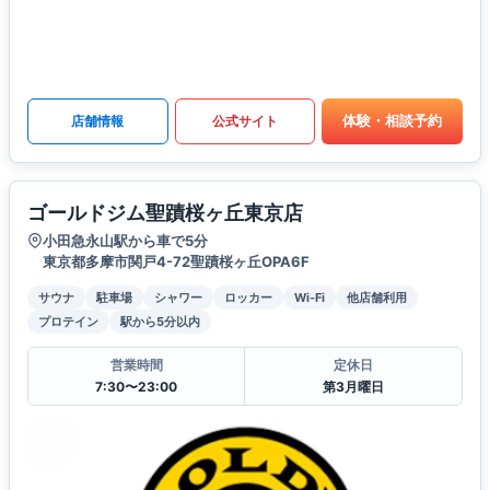
体験・相談予約
店舗情報
公式サイト
ゴールドジム聖蹟桜ヶ丘東京店
小田急永山駅から車で5分
東京都多摩市関戸4-72聖蹟桜ヶ丘OPA6F
サウナ
駐車場
シャワー
ロッカー
Wi-Fi
他店舗利用
プロテイン
駅から5分以内
営業時間
定休日
7:30〜23:00
第3月曜日