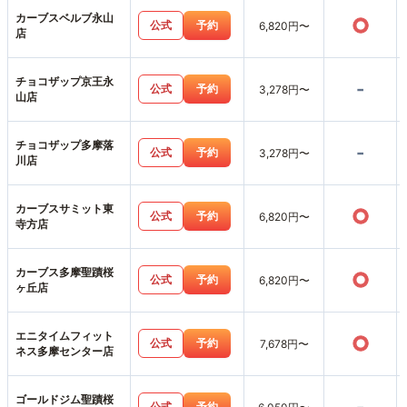
カーブスベルブ永山
○
公式
予約
6,820円〜
店
チョコザップ京王永
-
公式
予約
3,278円〜
山店
チョコザップ多摩落
-
公式
予約
3,278円〜
川店
カーブスサミット東
○
公式
予約
6,820円〜
寺方店
カーブス多摩聖蹟桜
○
公式
予約
6,820円〜
ヶ丘店
エニタイムフィット
○
公式
予約
7,678円〜
ネス多摩センター店
ゴールドジム聖蹟桜
公式
予約