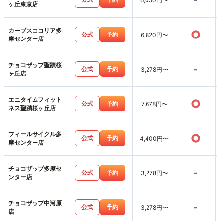
-
6,050円〜
ヶ丘東京店
カーブスココリア多
○
公式
予約
6,820円〜
摩センター店
チョコザップ聖蹟桜
-
公式
予約
3,278円〜
ヶ丘店
エニタイムフィット
○
公式
予約
7,678円〜
ネス聖蹟桜ヶ丘店
フィールサイクル多
○
公式
予約
4,400円〜
摩センター店
チョコザップ多摩セ
-
公式
予約
3,278円〜
ンター店
チョコザップ中河原
-
公式
予約
3,278円〜
店