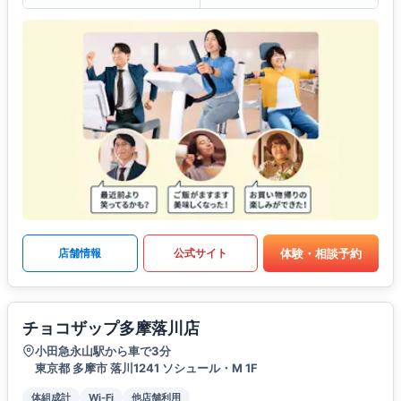
体験・相談予約
店舗情報
公式サイト
チョコザップ多摩落川店
小田急永山駅から車で3分
東京都 多摩市 落川1241 ソシュール・M 1F
体組成計
Wi-Fi
他店舗利用