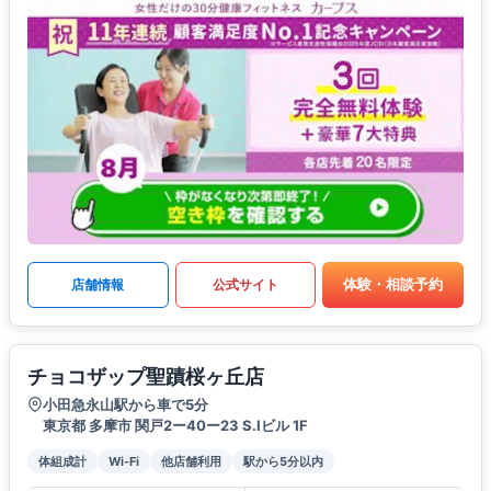
体験・相談予約
店舗情報
公式サイト
チョコザップ聖蹟桜ヶ丘店
小田急永山駅から車で5分
東京都 多摩市 関戸2ー40ー23 S.Iビル 1F
体組成計
Wi-Fi
他店舗利用
駅から5分以内