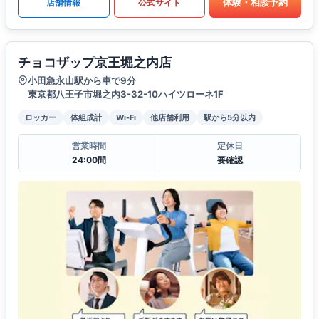
体験・相談予約
店舗情報
公式サイト
チョコザップ京王堀之内店
小田急永山駅から車で9分
東京都八王子市堀之内3-32-10ハイツローネ1F
ロッカー
体組成計
Wi-Fi
他店舗利用
駅から5分以内
営業時間
定休日
24:00間
要確認