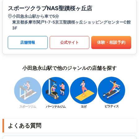
スポーツクラブNAS聖蹟桜ヶ丘店
小田急永山駅から車で5分
東京都多摩市関戸1-7-5京王聖蹟桜ヶ丘ショッピングセンターC館
3F
体験・相談予約
店舗情報
公式サイト
小田急永山駅で他のジャンルの店舗を探す
ピラティス
スポーツジム
パーソナルジム
ヨガ
よくある質問