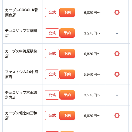
カーブスSOCOLA若
○
公式
予約
6,820円〜
葉台店
チョコザップ百草園
-
公式
予約
3,278円〜
店
カーブス中河原駅前
○
公式
予約
6,820円〜
店
ファストジム24中河
○
公式
予約
5,940円〜
原店
チョコザップ京王堀
-
公式
予約
3,278円〜
之内店
カーブス堀之内三和
○
公式
予約
6,820円〜
店