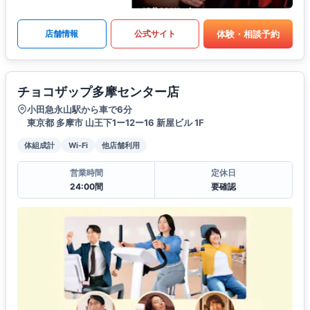
体験・相談予約
店舗情報
公式サイト
チョコザップ多摩センター店
小田急永山駅から車で6分
東京都 多摩市 山王下1ー12ー16 新屋ビル 1F
体組成計
Wi-Fi
他店舗利用
営業時間
定休日
24:00間
要確認