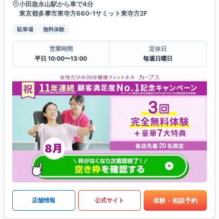
小田急永山駅から車で4分
東京都多摩市東寺方660-1サミット東寺方2F
駐車場
無料体験
営業時間
定休日
平日 10:00〜13:00
毎週日曜日
体験・相談予約
店舗情報
公式サイト