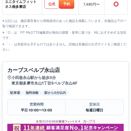
エニタイムフィット
○
公式
予約
7,480円〜
ネス南多摩店
※上記には、施設運営者から情報提供のあった施設を掲載しています。全施設は下の一
覧で確認できます。
※「○」は、FIT PALETTE編集部が独自の調査・基準に基づき、特におすすめする項目
です。
※「－」は未提供を示すものではありません。詳細は各施設の公式サイトをご確認くだ
さい。
カーブスベルブ永山店
小田急永山駅から徒歩3分
東京都多摩市永山1丁目5ベルブ永山4F
駐車場
無料体験
駅から5分以内
営業時間
定休日
平日 10:00〜13:00
毎週日曜日