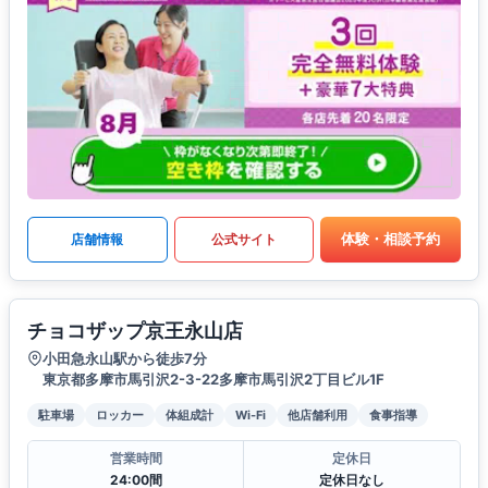
体験・相談予約
店舗情報
公式サイト
チョコザップ京王永山店
小田急永山駅から徒歩7分
東京都多摩市馬引沢2-3-22多摩市馬引沢2丁目ビル1F
駐車場
ロッカー
体組成計
Wi-Fi
他店舗利用
食事指導
営業時間
定休日
24:00間
定休日なし