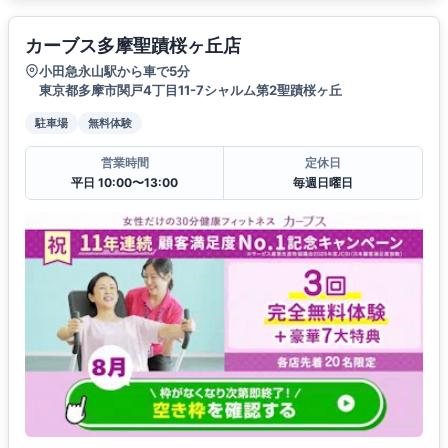
カーブス多摩聖蹟桜ヶ丘店
小田急永山駅から車で5分
東京都多摩市関戸4丁目11-7シャルム第2聖蹟桜ヶ丘
駐車場
無料体験
営業時間
定休日
平日 10:00〜13:00
毎週日曜日