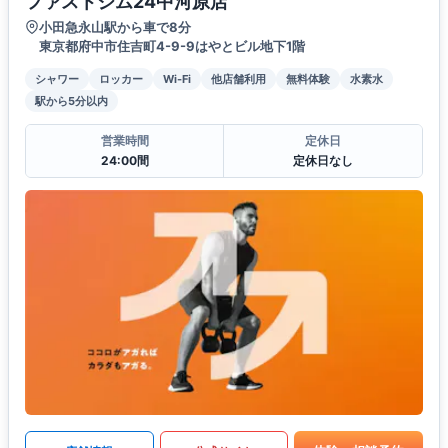
ファストジム24中河原店
小田急永山駅から車で8分
東京都府中市住吉町4-9-9はやとビル地下1階
シャワー
ロッカー
Wi-Fi
他店舗利用
無料体験
水素水
駅から5分以内
営業時間
定休日
24:00間
定休日なし