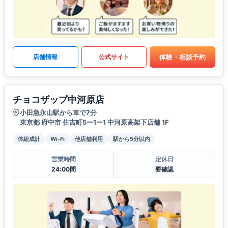
体験・相談予約
店舗情報
公式サイト
チョコザップ中河原店
小田急永山駅から車で7分
東京都 府中市 住吉町5ー1ー1 中河原高架下店舗 1F
体組成計
Wi-Fi
他店舗利用
駅から5分以内
営業時間
定休日
24:00間
要確認