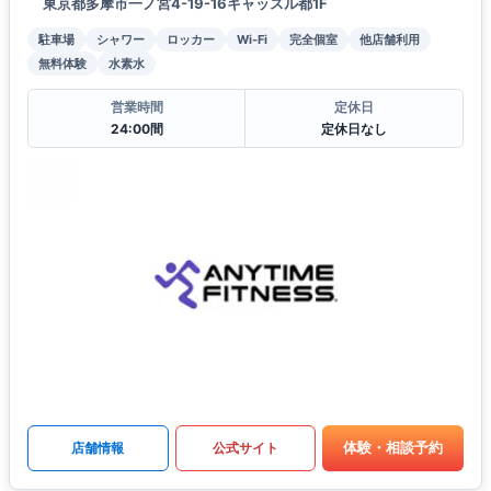
東京都多摩市一ノ宮4-19-16キャッスル都1F
駐車場
シャワー
ロッカー
Wi-Fi
完全個室
他店舗利用
無料体験
水素水
営業時間
定休日
24:00間
定休日なし
体験・相談予約
店舗情報
公式サイト