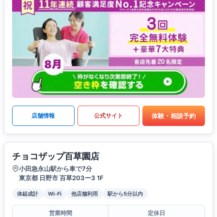
体験・相談予約
店舗情報
公式サイト
チョコザップ百草園店
小田急永山駅から車で7分
東京都 日野市 百草203ー3 1F
体組成計
Wi-Fi
他店舗利用
駅から5分以内
営業時間
定休日