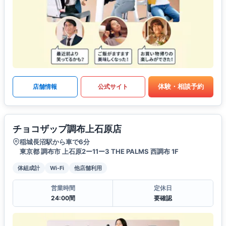
体験・相談予約
店舗情報
公式サイト
チョコザップ調布上石原店
稲城長沼駅から車で6分
東京都 調布市 上石原2ー11ー3 THE PALMS 西調布 1F
体組成計
Wi-Fi
他店舗利用
営業時間
定休日
24:00間
要確認