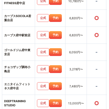
-
公式
予約
10,780円〜
FITNESS府中店
カーブスSOCOLA若
○
公式
予約
6,820円〜
葉台店
○
公式
予約
カーブス府中駅前店
6,820円〜
ゴールドジム府中東
-
公式
予約
6,050円〜
京店
チョコザップ調布小
-
公式
予約
3,278円〜
島店
エニタイムフィット
-
公式
予約
7,480円〜
ネス府中店
DEEPTRAINING
○
公式
予約
13,000円〜
STUDIO