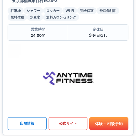
東京都稲城市百村1624-3
駐車場
シャワー
ロッカー
Wi-Fi
完全個室
他店舗利用
無料体験
水素水
無料カウンセリング
営業時間
定休日
24:00間
定休日なし
体験・相談予約
店舗情報
公式サイト