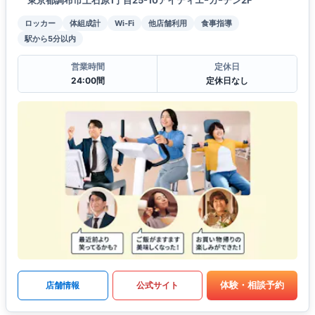
東京都調布市上石原1丁目25-10アイティエｰガｰデン2F
ロッカー
体組成計
Wi-Fi
他店舗利用
食事指導
駅から5分以内
営業時間
定休日
24:00間
定休日なし
体験・相談予約
店舗情報
公式サイト