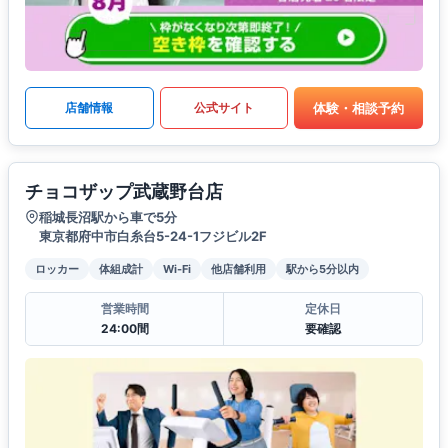
体験・相談予約
店舗情報
公式サイト
チョコザップ武蔵野台店
稲城長沼駅から車で5分
東京都府中市白糸台5-24-1フジビル2F
ロッカー
体組成計
Wi-Fi
他店舗利用
駅から5分以内
営業時間
定休日
24:00間
要確認