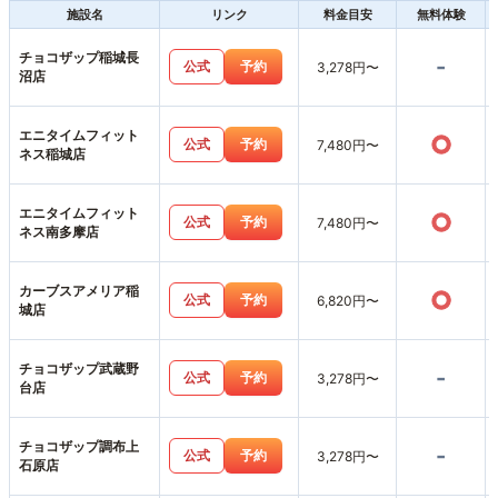
施設名
リンク
料金目安
無料体験
チョコザップ稲城長
-
公式
予約
3,278円〜
沼店
エニタイムフィット
○
公式
予約
7,480円〜
ネス稲城店
エニタイムフィット
○
公式
予約
7,480円〜
ネス南多摩店
カーブスアメリア稲
○
公式
予約
6,820円〜
城店
チョコザップ武蔵野
-
公式
予約
3,278円〜
台店
チョコザップ調布上
-
公式
予約
3,278円〜
石原店