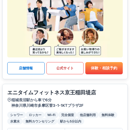
体験・相談予約
店舗情報
公式サイト
エニタイムフィットネス京王稲田堤店
稲城長沼駅から車で6分
神奈川県川崎市多摩区菅3-1-1KTプラザ2F
シャワー
ロッカー
Wi-Fi
完全個室
他店舗利用
無料体験
水素水
無料カウンセリング
駅から5分以内