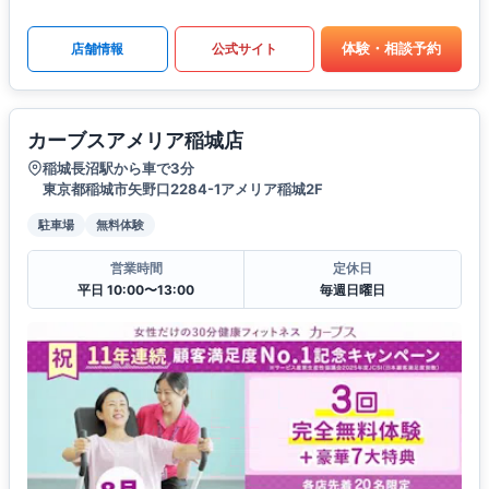
体験・相談予約
店舗情報
公式サイト
カーブスアメリア稲城店
稲城長沼駅から車で3分
東京都稲城市矢野口2284-1アメリア稲城2F
駐車場
無料体験
営業時間
定休日
平日 10:00〜13:00
毎週日曜日