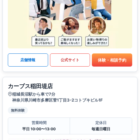
体験・相談予約
店舗情報
公式サイト
カーブス稲田堤店
稲城長沼駅から車で7分
神奈川県川崎市多摩区菅1丁目3-2コトブキビル1F
無料体験
営業時間
定休日
平日 10:00〜13:00
毎週日曜日