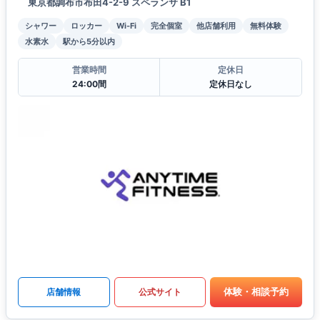
東京都調布市布田4-2-9 スペランサ B1
シャワー
ロッカー
Wi-Fi
完全個室
他店舗利用
無料体験
水素水
駅から5分以内
営業時間
定休日
24:00間
定休日なし
体験・相談予約
店舗情報
公式サイト