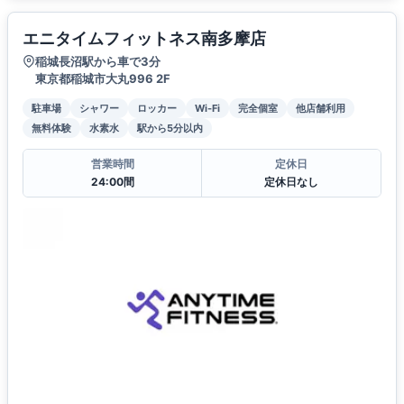
エニタイムフィットネス南多摩店
稲城長沼駅から車で3分
東京都稲城市大丸996 2F
駐車場
シャワー
ロッカー
Wi-Fi
完全個室
他店舗利用
無料体験
水素水
駅から5分以内
営業時間
定休日
24:00間
定休日なし