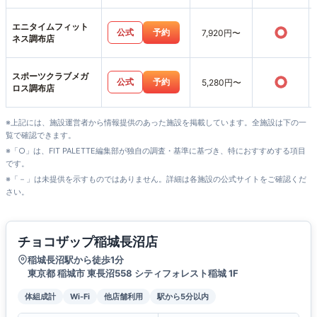
エニタイムフィット
○
公式
予約
7,920円〜
ネス調布店
スポーツクラブメガ
○
公式
予約
5,280円〜
ロス調布店
※上記には、施設運営者から情報提供のあった施設を掲載しています。全施設は下の一
覧で確認できます。
※「○」は、FIT PALETTE編集部が独自の調査・基準に基づき、特におすすめする項目
です。
※「－」は未提供を示すものではありません。詳細は各施設の公式サイトをご確認くだ
さい。
チョコザップ稲城長沼店
稲城長沼駅から徒歩1分
東京都 稲城市 東長沼558 シティフォレスト稲城 1F
体組成計
Wi-Fi
他店舗利用
駅から5分以内