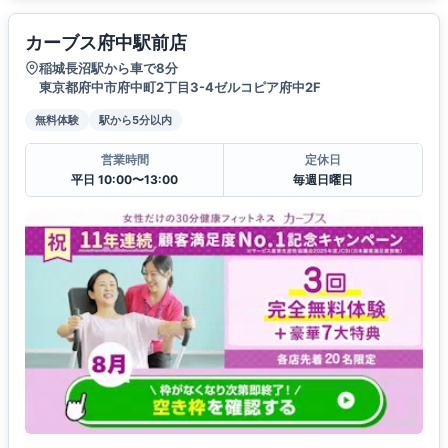
カーブス府中駅前店
稲城長沼駅から車で8分
東京都府中市府中町2丁目3-4ゼルコピア府中2F
無料体験
駅から5分以内
営業時間
定休日
平日 10:00〜13:00
毎週日曜日