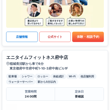
体験・相談予約
店舗情報
公式サイト
エニタイムフィットネス府中店
稲城長沼駅から車で8分
東京都府中市府中町1-10-3府中南ビル1F
駐車場
シャワー
ロッカー
体組成計
Wi-Fi
他店舗利用
ウォーターサーバー
駅から5分以内
営業時間
定休日
24:00間
要確認