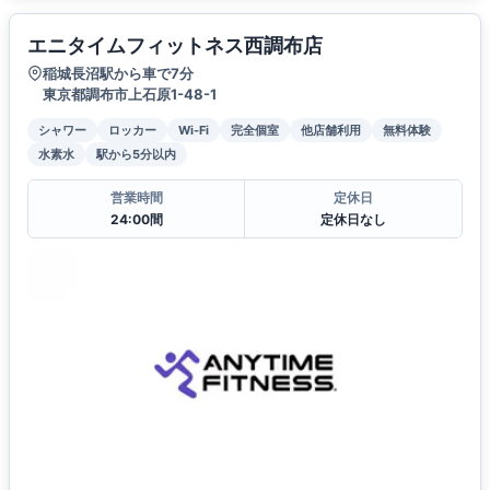
エニタイムフィットネス西調布店
稲城長沼駅から車で7分
東京都調布市上石原1-48-1
シャワー
ロッカー
Wi-Fi
完全個室
他店舗利用
無料体験
水素水
駅から5分以内
営業時間
定休日
24:00間
定休日なし