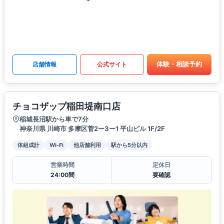
体験・相談予約
店舗情報
公式サイト
チョコザップ稲田堤南口店
稲城長沼駅から車で7分
神奈川県 川崎市 多摩区菅2ー3ー1 平山ビル 1F/2F
体組成計
Wi-Fi
他店舗利用
駅から5分以内
営業時間
定休日
24:00間
要確認