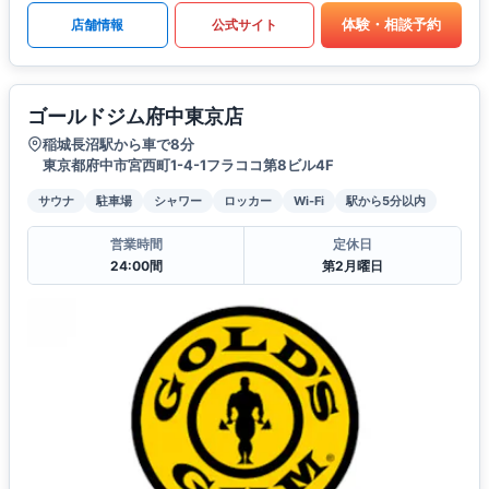
体験・相談予約
店舗情報
公式サイト
ゴールドジム府中東京店
稲城長沼駅から車で8分
東京都府中市宮西町1-4-1フラココ第8ビル4F
サウナ
駐車場
シャワー
ロッカー
Wi-Fi
駅から5分以内
営業時間
定休日
24:00間
第2月曜日