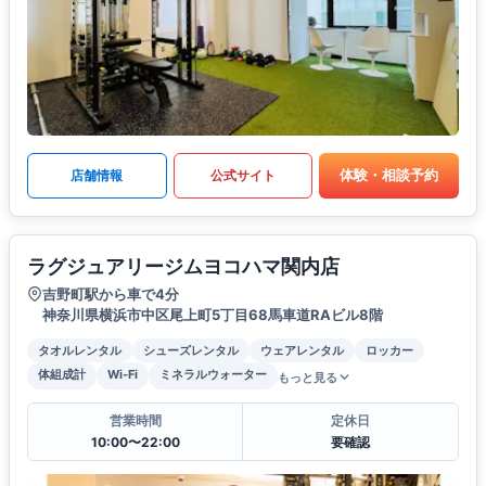
体験・相談予約
店舗情報
公式サイト
ラグジュアリージムヨコハマ関内店
吉野町駅から車で4分
神奈川県横浜市中区尾上町5丁目68馬車道RAビル8階
タオルレンタル
シューズレンタル
ウェアレンタル
ロッカー
体組成計
Wi-Fi
ミネラルウォーター
もっと見る
営業時間
定休日
10:00〜22:00
要確認