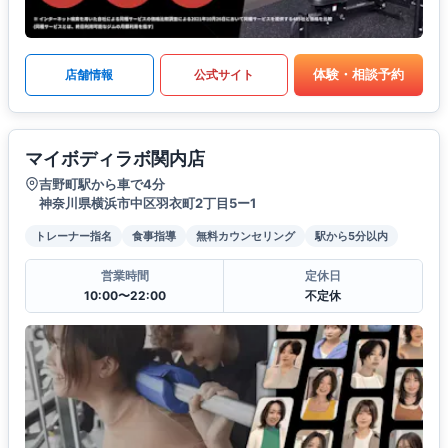
体験・相談予約
店舗情報
公式サイト
マイボディラボ関内店
吉野町駅から車で4分
神奈川県横浜市中区羽衣町2丁目5ー1
トレーナー指名
食事指導
無料カウンセリング
駅から5分以内
営業時間
定休日
10:00〜22:00
不定休