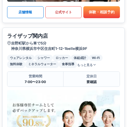
体験・相談予約
店舗情報
公式サイト
ライザップ関内店
吉野町駅から車で5分
神奈川県横浜市中区住吉町1-12-1belle横浜9F
ウェアレンタル
シャワー
ロッカー
体組成計
Wi-Fi
無料体験
ミネラルウォーター
食事指導
もっと見る
営業時間
定休日
7:00〜23:00
要確認