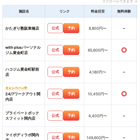
スクロールできます →
施設名
リンク
料金目安
無料体験
-
公式
予約
かたぎり塾阪東橋店
8,800円〜
with plusパーソナル
○
公式
予約
65,600円〜
ジム黄金町店
ハコジム黄金町駅前
-
公式
予約
4,180円〜
店
キャンペーン中
○
公式
予約
24/7ワークアウト関
10,450円〜
内店
プライベートボック
-
公式
予約
4,400円〜
スフィット関内店
マイボディラボ関内
-
公式
予約
149,600円〜