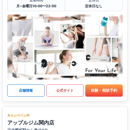
営業時間
定休日
月~金曜日10:00〜22:00
定休日なし
体験・相談予約
店舗情報
公式サイト
キャンペーン中
アップルジム関内店
吉野町駅から車で4分