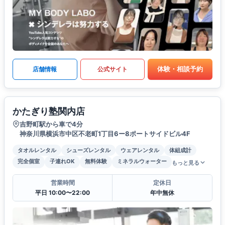
体験・相談予約
店舗情報
公式サイト
かたぎり塾関内店
吉野町駅から車で4分
神奈川県横浜市中区不老町1丁目6ー8ポートサイドビル4F
タオルレンタル
シューズレンタル
ウェアレンタル
体組成計
完全個室
子連れOK
無料体験
ミネラルウォーター
もっと見る
営業時間
定休日
平日 10:00〜22:00
年中無休