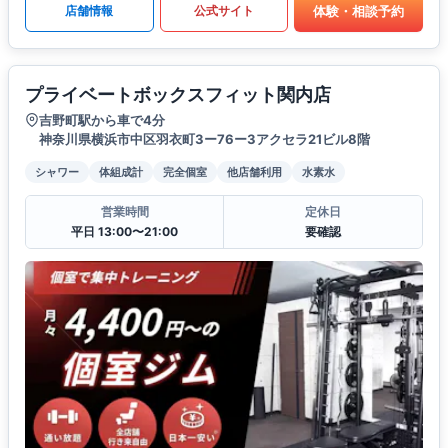
体験・相談予約
店舗情報
公式サイト
プライベートボックスフィット関内店
吉野町駅から車で4分
神奈川県横浜市中区羽衣町3ー76ー3アクセラ21ビル8階
シャワー
体組成計
完全個室
他店舗利用
水素水
営業時間
定休日
平日 13:00〜21:00
要確認