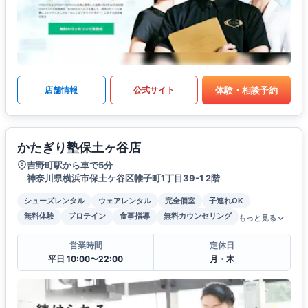
体験・相談予約
店舗情報
公式サイト
かたぎり塾保土ヶ谷店
吉野町駅から車で5分
神奈川県横浜市保土ケ谷区帷子町1丁目39-1 2階
シューズレンタル
ウェアレンタル
完全個室
子連れOK
無料体験
プロテイン
食事指導
無料カウンセリング
もっと見る
営業時間
定休日
平日 10:00〜22:00
月・木