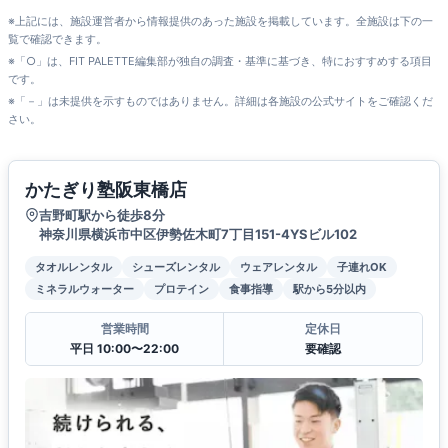
※上記には、施設運営者から情報提供のあった施設を掲載しています。全施設は下の一
覧で確認できます。
※「○」は、FIT PALETTE編集部が独自の調査・基準に基づき、特におすすめする項目
です。
※「－」は未提供を示すものではありません。詳細は各施設の公式サイトをご確認くだ
さい。
かたぎり塾阪東橋店
吉野町駅から徒歩8分
神奈川県横浜市中区伊勢佐木町7丁目151-4YSビル102
タオルレンタル
シューズレンタル
ウェアレンタル
子連れOK
ミネラルウォーター
プロテイン
食事指導
駅から5分以内
営業時間
定休日
平日 10:00〜22:00
要確認