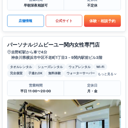
早朝深夜相談可
不定休
体験・相談予約
店舗情報
公式サイト
パーソナルジムビーユー関内女性専門店
吉野町駅から車で4分
神奈川県横浜市中区不老町1丁目3－9関内駅前ビル3階
タオルレンタル
シューズレンタル
ウェアレンタル
Wi-Fi
完全個室
子連れOK
無料体験
ウォーターサーバー
もっと見る
営業時間
定休日
平日 11:00〜20:00
月・金