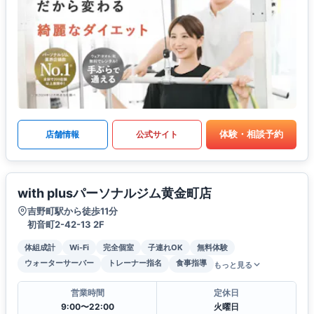
体験・相談予約
店舗情報
公式サイト
with plusパーソナルジム黄金町店
吉野町駅から徒歩11分
初音町2-42-13 2F
体組成計
Wi-Fi
完全個室
子連れOK
無料体験
ウォーターサーバー
トレーナー指名
食事指導
もっと見る
営業時間
定休日
9:00〜22:00
火曜日