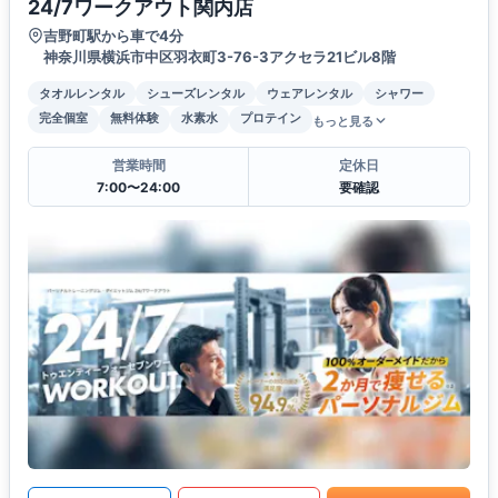
24/7ワークアウト関内店
吉野町駅から車で4分
神奈川県横浜市中区羽衣町3-76-3アクセラ21ビル8階
タオルレンタル
シューズレンタル
ウェアレンタル
シャワー
完全個室
無料体験
水素水
プロテイン
もっと見る
営業時間
定休日
7:00〜24:00
要確認