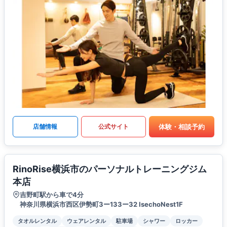
体験・相談予約
店舗情報
公式サイト
RinoRise横浜市のパーソナルトレーニングジム
本店
吉野町駅から車で4分
神奈川県横浜市⻄区伊勢町3ー133ー32 IsechoNest1F
タオルレンタル
ウェアレンタル
駐車場
シャワー
ロッカー