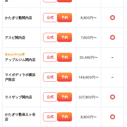
店
○
公式
予約
かたぎり塾関内店
8,800円〜
○
公式
予約
アスピ関内店
7,600円〜
キャンペーン中
-
公式
予約
20,460円〜
アップルジム関内店
マイボディラボ横浜
-
公式
予約
149,600円〜
戸部店
○
公式
予約
ライザップ関内店
327,800円〜
かたぎり塾保土ヶ谷
○
公式
予約
8,800円〜
店