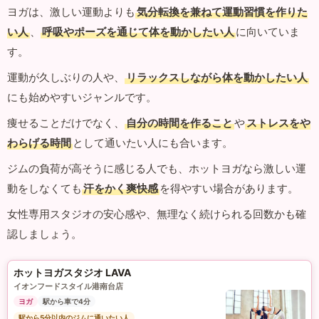
ヨガは、激しい運動よりも
気分転換を兼ねて運動習慣を作りた
い人
、
呼吸やポーズを通じて体を動かしたい人
に向いていま
す。
運動が久しぶりの人や、
リラックスしながら体を動かしたい人
にも始めやすいジャンルです。
痩せることだけでなく、
自分の時間を作ること
や
ストレスをや
わらげる時間
として通いたい人にも合います。
ジムの負荷が高そうに感じる人でも、ホットヨガなら激しい運
動をしなくても
汗をかく爽快感
を得やすい場合があります。
女性専用スタジオの安心感や、無理なく続けられる回数かも確
認しましょう。
ホットヨガスタジオ LAVA
イオンフードスタイル港南台店
ヨガ
駅から車で4分
駅から5分以内のジムに通いたい人