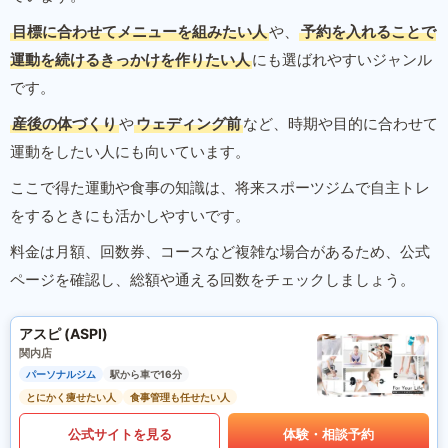
目標に合わせてメニューを組みたい人
や、
予約を入れることで
運動を続けるきっかけを作りたい人
にも選ばれやすいジャンル
です。
産後の体づくり
や
ウェディング前
など、時期や目的に合わせて
運動をしたい人にも向いています。
ここで得た運動や食事の知識は、将来スポーツジムで自主トレ
をするときにも活かしやすいです。
料金は月額、回数券、コースなど複雑な場合があるため、公式
ページを確認し、総額や通える回数をチェックしましょう。
アスピ (ASPI)
関内店
パーソナルジム
駅から車で16分
とにかく痩せたい人
食事管理も任せたい人
公式サイトを見る
体験・相談予約