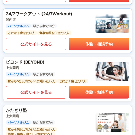
24/7ワークアウト (24/7Workout)
関内店
パーソナルジム
駅から車で16分
とにかく痩せたい人
食事管理も任せたい人
公式サイトを見る
体験・相談予約
ビヨンド (BEYOND)
上大岡店
パーソナルジム
駅から車で6分
駅から5分以内のジムに通いたい人
とにかく痩せたい人
公式サイトを見る
体験・相談予約
かたぎり塾
上大岡店
パーソナルジム
駅から車で7分
駅から5分以内のジムに通いたい人
姿勢・腰痛・肩こりが気になる人