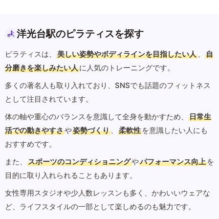
洋光台駅のピラティスを探す
ピラティスは、
美しい姿勢やボディラインを目指したい人
、
自
分磨きを楽しみたい人
に人気のトレーニングです。
多くの著名人も取り入れており、SNSでも話題のフィットネス
として注目されています。
体の軸や重心のバランスを意識して全身を動かすため、
日常生
活での動きやすさ
や
姿勢づくり
、
柔軟性
を意識したい人にも
おすすめです。
また、
スポーツのコンディショニング
や
パフォーマンス向上
を
目的に取り入れられることもあります。
女性専用スタジオや少人数レッスンも多く、かわいいウェアな
ど、ライフスタイルの一部として楽しめるのも魅力です。