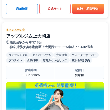
体験・相談予約
店舗情報
公式サイト
キャンペーン中
アップルジム上大岡店
能見台駅から車で13分
神奈川県横浜市港南区上大岡西1ー10ー5泰成ビル402号室
ウェアレンタル
セミパーソナル
完全個室
ウォーターサーバー
プロテイン
食事指導
無料カウンセリング
駅から5分以内
営業時間
定休日
9:00〜21:25
要確認