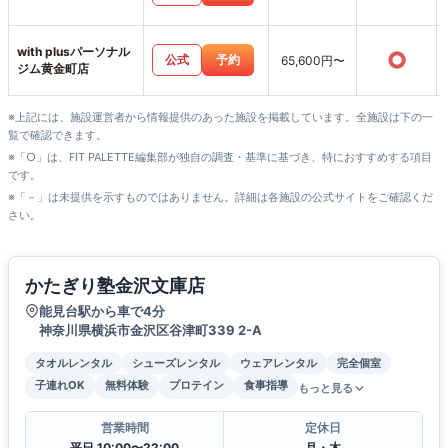
with plusパーソナル
○
公式
予約
65,600円〜
ジム黄金町店
※上記には、施設運営者から情報提供のあった施設を掲載しています。全施設は下の一
覧で確認できます。
※「○」は、FIT PALETTE編集部が独自の調査・基準に基づき、特におすすめする項目
です。
※「－」は未提供を示すものではありません。詳細は各施設の公式サイトをご確認くだ
さい。
かたぎり塾金沢文庫店
能見台駅から車で4分
神奈川県横浜市金沢区谷津町339 2-A
タオルレンタル
シューズレンタル
ウェアレンタル
完全個室
子連れOK
無料体験
プロテイン
食事指導
もっと見る
営業時間
定休日
平日 10:00〜22:00
月・木