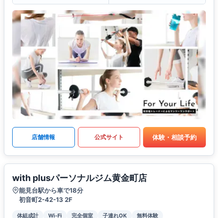
体験・相談予約
店舗情報
公式サイト
with plusパーソナルジム黄金町店
能見台駅から車で18分
初音町2-42-13 2F
体組成計
Wi-Fi
完全個室
子連れOK
無料体験