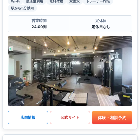
Wi-Fi
他店舗利用
無料体験
水素水
トレーナー指名
駅から5分以内
営業時間
定休日
24:00間
定休日なし
体験・相談予約
店舗情報
公式サイト