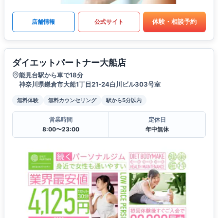
体験・相談予約
店舗情報
公式サイト
ダイエットパートナー大船店
能見台駅から車で18分
神奈川県鎌倉市大船1丁目21-24白川ビル303号室
無料体験
無料カウンセリング
駅から5分以内
営業時間
定休日
8:00〜23:00
年中無休