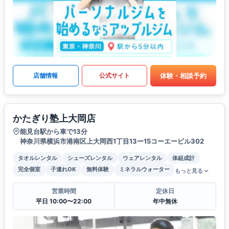
体験・相談予約
店舗情報
公式サイト
かたぎり塾上大岡店
能見台駅から車で13分
神奈川県横浜市港南区上大岡西1丁目13ー15コーエービル302
タオルレンタル
シューズレンタル
ウェアレンタル
体組成計
完全個室
子連れOK
無料体験
ミネラルウォーター
もっと見る
営業時間
定休日
平日 10:00〜22:00
年中無休