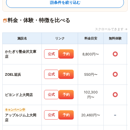
条件を絞り込む
料金・体験・特徴を比べる
スクロールできます →
施設名
リンク
料金目安
無料体験
かたぎり塾金沢文庫
○
公式
予約
8,800円〜
店
○
公式
予約
ZOEL追浜
550円〜
102,300
○
公式
予約
ビヨンド上大岡店
円〜
キャンペーン中
-
公式
予約
アップルジム上大岡
20,460円〜
店