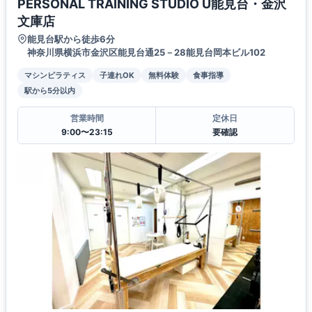
PERSONAL TRAINING STUDIO U能見台・金沢
文庫店
能見台駅から徒歩6分
神奈川県横浜市金沢区能見台通25－28能見台岡本ビル102
マシンピラティス
子連れOK
無料体験
食事指導
駅から5分以内
営業時間
定休日
9:00〜23:15
要確認