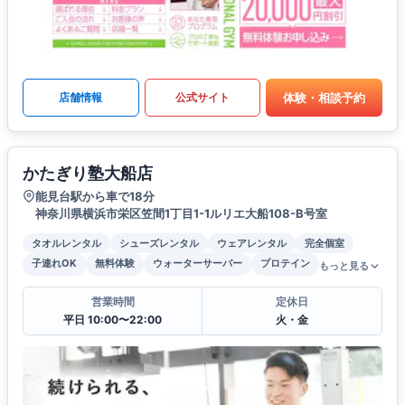
体験・相談予約
店舗情報
公式サイト
かたぎり塾大船店
能見台駅から車で18分
神奈川県横浜市栄区笠間1丁目1-1ルリエ大船108-B号室
タオルレンタル
シューズレンタル
ウェアレンタル
完全個室
子連れOK
無料体験
ウォーターサーバー
プロテイン
もっと見る
営業時間
定休日
平日 10:00〜22:00
火・金