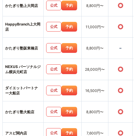
○
公式
予約
かたぎり塾上大岡店
8,800円〜
HappyBranch上大岡
○
公式
予約
11,000円〜
店
-
公式
予約
かたぎり塾阪東橋店
8,800円〜
NEXUS パーソナルジ
○
公式
予約
28,000円〜
ム横浜元町店
ダイエットパートナ
○
公式
予約
16,500円〜
ー大船店
○
公式
予約
かたぎり塾大船店
8,800円〜
○
公式
予約
アスピ関内店
7,600円〜