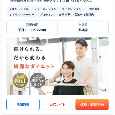
神奈川県横浜市中区伊勢佐木町7丁目151-4YSビル102
タオルレンタル
シューズレンタル
ウェアレンタル
子連れOK
ミネラルウォーター
プロテイン
食事指導
駅から5分以内
営業時間
定休日
平日 10:00〜22:00
要確認
体験・相談予約
店舗情報
公式サイト