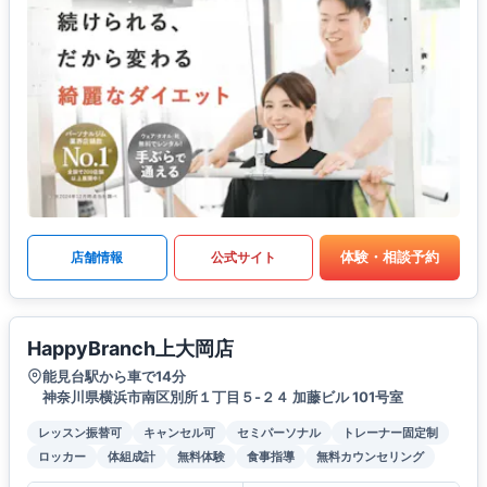
体験・相談予約
店舗情報
公式サイト
HappyBranch上大岡店
能見台駅から車で14分
神奈川県横浜市南区別所１丁目５-２４ 加藤ビル 101号室
レッスン振替可
キャンセル可
セミパーソナル
トレーナー固定制
ロッカー
体組成計
無料体験
食事指導
無料カウンセリング