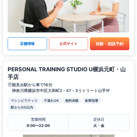
体験・相談予約
店舗情報
公式サイト
PERSONAL TRAINING STUDIO U横浜元町・山
手店
能見台駅から車で16分
神奈川県横浜市中区大和町2－47－3リトリート山手1F
マシンピラティス
子連れOK
無料体験
食事指導
駅から5分以内
営業時間
定休日
9:00〜22:00
火・金