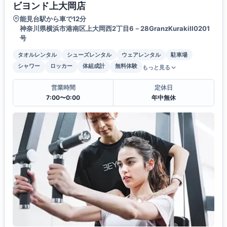
ビヨンド上大岡店
能見台駅から車で12分
神奈川県横浜市港南区上大岡西2丁目6－28GranzKurakiII0201
号
タオルレンタル
シューズレンタル
ウェアレンタル
駐車場
シャワー
ロッカー
体組成計
無料体験
もっと見る
営業時間
定休日
7:00〜0:00
年中無休