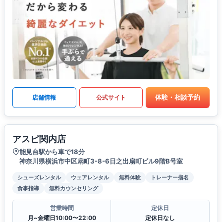
体験・相談予約
店舗情報
公式サイト
アスピ関内店
能見台駅から車で18分
神奈川県横浜市中区扇町3-8-6日之出扇町ビル9階B号室
シューズレンタル
ウェアレンタル
無料体験
トレーナー指名
食事指導
無料カウンセリング
営業時間
定休日
月~金曜日10:00〜22:00
定休日なし