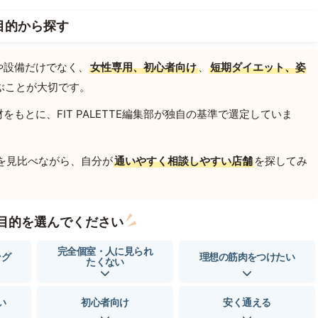
目的から探す
や設備だけでなく、
女性専用、初心者向け
、
短期ダイエット、姿
ぶことが大切です。
もとに、FIT PALETTE編集部が独自の基準で選定していま
を見比べながら、自分が
通いやすく相談しやすい店舗
を探してみ
目的を選んでください
完全個室・人に見られ
ング
理想の筋肉をつけたい
たくない
い
初心者向け
安く通える