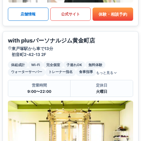
体験・相談予約
店舗情報
公式サイト
with plusパーソナルジム黄金町店
東戸塚駅から車で13分
初音町2-42-13 2F
体組成計
Wi-Fi
完全個室
子連れOK
無料体験
ウォーターサーバー
トレーナー指名
食事指導
もっと見る
営業時間
定休日
9:00〜22:00
火曜日