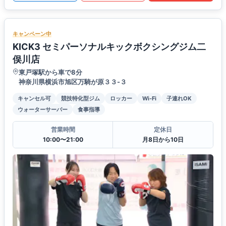
キャンペーン中
KICK3 セミパーソナルキックボクシングジム二
俣川店
東戸塚駅から車で8分
神奈川県横浜市旭区万騎が原３３-３
キャンセル可
競技特化型ジム
ロッカー
Wi-Fi
子連れOK
ウォーターサーバー
食事指導
営業時間
定休日
10:00〜21:00
月8日から10日