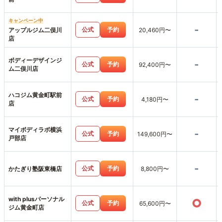
キャンペーン中
-
公式
予約
アップルジム二俣川
20,460円〜
店
ボディーデザインジ
-
公式
予約
92,400円〜
ム二俣川店
ハコジム黄金町駅前
-
公式
予約
4,180円〜
店
マイボディラボ横浜
-
公式
予約
149,600円〜
戸部店
-
公式
予約
かたぎり塾阪東橋店
8,800円〜
with plusパーソナル
○
公式
予約
65,600円〜
ジム黄金町店