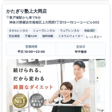
かたぎり塾上大岡店
東戸塚駅から車で9分
神奈川県横浜市港南区上大岡西1丁目13ー15コーエービル302
タオルレンタル
シューズレンタル
ウェアレンタル
体組成計
完全個室
子連れOK
無料体験
ミネラルウォーター
もっと見る
営業時間
定休日
平日 10:00〜22:00
年中無休