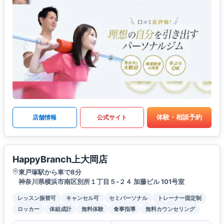
体験・相談予約
店舗情報
公式サイト
HappyBranch上大岡店
東戸塚駅から車で8分
神奈川県横浜市南区別所１丁目５-２４ 加藤ビル 101号室
レッスン振替可
キャンセル可
セミパーソナル
トレーナー固定制
ロッカー
体組成計
無料体験
食事指導
無料カウンセリング