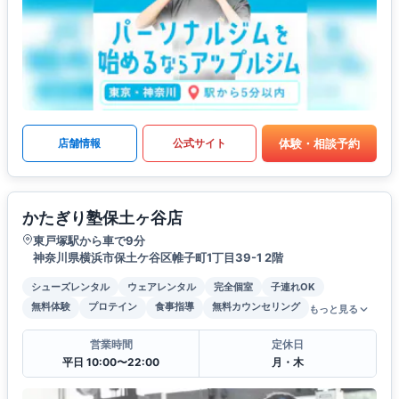
体験・相談予約
店舗情報
公式サイト
かたぎり塾保土ヶ谷店
東戸塚駅から車で9分
神奈川県横浜市保土ケ谷区帷子町1丁目39-1 2階
シューズレンタル
ウェアレンタル
完全個室
子連れOK
無料体験
プロテイン
食事指導
無料カウンセリング
もっと見る
営業時間
定休日
平日 10:00〜22:00
月・木