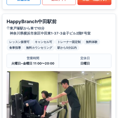
HappyBranch中田駅前
東戸塚駅から車で10分
神奈川県横浜市泉区中田東1-37-3金子ビル2階F号室
レッスン振替可
キャンセル可
トレーナー固定制
無料体験
食事指導
無料カウンセリング
駅から5分以内
営業時間
定休日
火曜日~金曜日 11:00〜20:00
日曜日