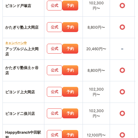
102,300
○
公式
予約
ビヨンド戸塚店
円〜
○
公式
予約
かたぎり塾上大岡店
8,800円〜
キャンペーン中
-
公式
予約
アップルジム上大岡
20,460円〜
店
かたぎり塾保土ヶ谷
○
公式
予約
8,800円〜
店
102,300
○
公式
予約
ビヨンド上大岡店
円〜
102,300
○
公式
予約
ビヨンド二俣川店
円〜
HappyBranch中田駅
○
公式
予約
12,100円〜
前