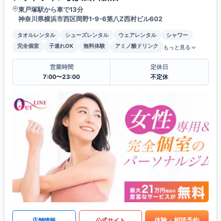
東戸塚駅から車で13分
神奈川県横浜市西区岡野1-9-6第八Z西村ビル602
タオルレンタル
シューズレンタル
ウェアレンタル
シャワー
完全個室
子連れOK
無料体験
アミノ酸ドリンク
もっと見る
営業時間
定休日
7:00〜23:00
不定休
体験・相談予約
店舗情報
公式サイト