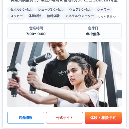
神奈川県横浜市戸塚区戸塚町16番地9カンパニュラBDL201号室
タオルレンタル
シューズレンタル
ウェアレンタル
シャワー
ロッカー
体組成計
無料体験
ミネラルウォーター
もっと見る
営業時間
定休日
7:00〜0:00
年中無休
体験・相談予約
店舗情報
公式サイト