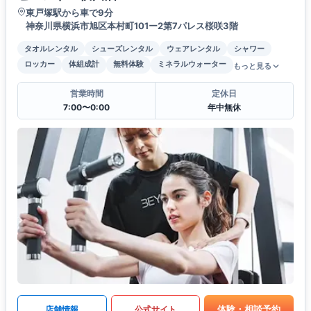
東戸塚駅から車で9分
神奈川県横浜市旭区本村町101ー2第7パレス桜咲3階
タオルレンタル
シューズレンタル
ウェアレンタル
シャワー
ロッカー
体組成計
無料体験
ミネラルウォーター
もっと見る
営業時間
定休日
7:00〜0:00
年中無休
体験・相談予約
店舗情報
公式サイト