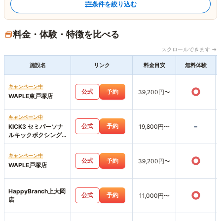
条件を絞り込む
料金・体験・特徴を比べる
スクロールできます →
施設名
リンク
料金目安
無料体験
キャンペーン中
○
公式
予約
39,200円〜
WAPLE東戸塚店
キャンペーン中
-
公式
予約
KICK3 セミパーソナ
19,800円〜
ルキックボクシング
ジム二俣川店
キャンペーン中
○
公式
予約
39,200円〜
WAPLE戸塚店
HappyBranch上大岡
○
公式
予約
11,000円〜
店