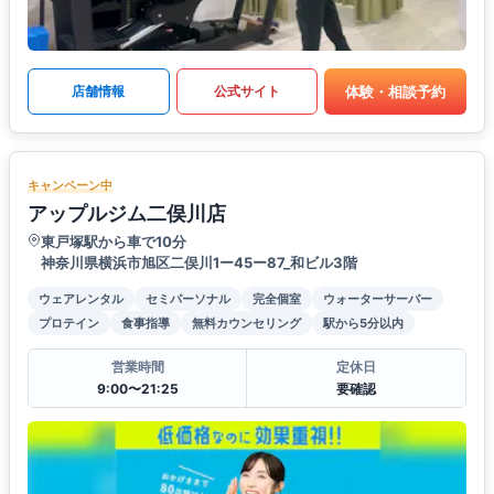
体験・相談予約
店舗情報
公式サイト
キャンペーン中
アップルジム二俣川店
東戸塚駅から車で10分
神奈川県横浜市旭区二俣川1ー45ー87_和ビル3階
ウェアレンタル
セミパーソナル
完全個室
ウォーターサーバー
プロテイン
食事指導
無料カウンセリング
駅から5分以内
営業時間
定休日
9:00〜21:25
要確認