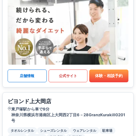
体験・相談予約
店舗情報
公式サイト
ビヨンド上大岡店
東戸塚駅から車で9分
神奈川県横浜市港南区上大岡西2丁目6－28GranzKurakiII0201
号
タオルレンタル
シューズレンタル
ウェアレンタル
駐車場