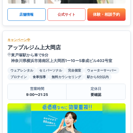
体験・相談予約
店舗情報
公式サイト
キャンペーン中
アップルジム上大岡店
東戸塚駅から車で9分
神奈川県横浜市港南区上大岡西1ー10ー5泰成ビル402号室
ウェアレンタル
セミパーソナル
完全個室
ウォーターサーバー
プロテイン
食事指導
無料カウンセリング
駅から5分以内
営業時間
定休日
9:00〜21:25
要確認