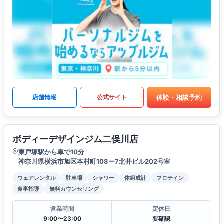
体験・相談予約
店舗情報
公式サイト
ボディーデザインジム二俣川店
東戸塚駅から車で10分
神奈川県横浜市旭区本村町108ー7北井ビル202号室
ウェアレンタル
駐車場
シャワー
体組成計
プロテイン
食事指導
無料カウンセリング
営業時間
定休日
9:00〜23:00
要確認