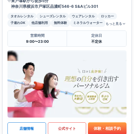
東戸塚駅から徒歩5分
神奈川県横浜市戸塚区品濃町546-6 S&Aビル301
タオルレンタル
シューズレンタル
ウェアレンタル
ロッカー
子連れOK
他店舗利用
無料体験
ミネラルウォーター
もっと見る
営業時間
定休日
9:00〜23:00
不定休
体験・相談予約
店舗情報
公式サイト