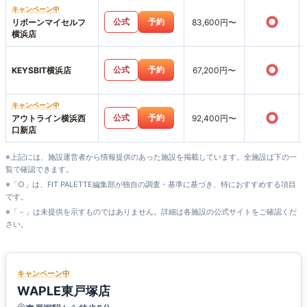
キャンペーン中
○
公式
予約
リボーンマイセルフ
83,600円〜
横浜店
○
公式
予約
KEYSBIT横浜店
67,200円〜
キャンペーン中
○
公式
予約
アウトライン横浜西
92,400円〜
口新店
※上記には、施設運営者から情報提供のあった施設を掲載しています。全施設は下の一
覧で確認できます。
※「○」は、FIT PALETTE編集部が独自の調査・基準に基づき、特におすすめする項目
です。
※「－」は未提供を示すものではありません。詳細は各施設の公式サイトをご確認くだ
さい。
キャンペーン中
WAPLE東戸塚店