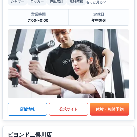
シャワー
ロッカー
体組成計
無料体験
もっと見る
営業時間
定休日
7:00〜0:00
年中無休
体験・相談予約
店舗情報
公式サイト
ビヨンド二俣川店