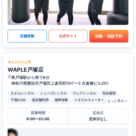
体験・相談予約
店舗情報
公式サイト
キャンペーン中
WAPLE戸塚店
東戸塚駅から車で8分
神奈川県横浜市戸塚区上倉田町507ー3 古倉橋ビル201
タオルレンタル
シューズレンタル
ウェアレンタル
完全個室
子連れOK
他店舗利用
無料体験
ミネラルウォーター
もっと見る
営業時間
定休日
9:00〜22:00
定休日なし