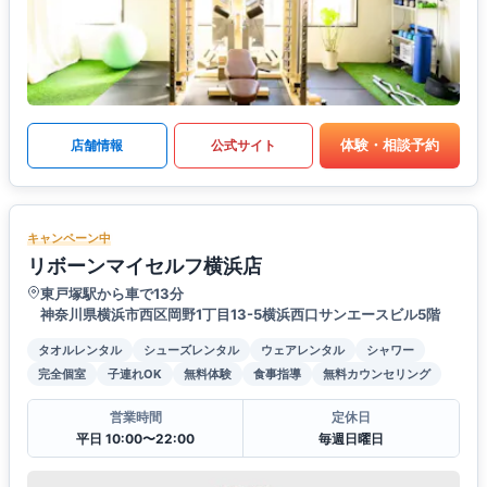
体験・相談予約
店舗情報
公式サイト
キャンペーン中
リボーンマイセルフ横浜店
東戸塚駅から車で13分
神奈川県横浜市西区岡野1丁目13-5横浜西口サンエースビル5階
タオルレンタル
シューズレンタル
ウェアレンタル
シャワー
完全個室
子連れOK
無料体験
食事指導
無料カウンセリング
営業時間
定休日
平日 10:00〜22:00
毎週日曜日