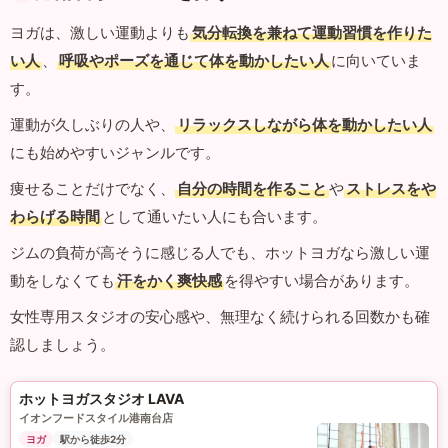
ヨガは、激しい運動よりも
気分転換を兼ねて運動習慣を作りた
い人
、
呼吸やポーズを通じて体を動かしたい人
に向いていま
す。
運動が久しぶりの人や、
リラックスしながら体を動かしたい人
にも始めやすいジャンルです。
痩せることだけでなく、
自分の時間を作ること
や
ストレスをや
わらげる時間
として通いたい人にも合います。
ジムの負荷が高そうに感じる人でも、ホットヨガなら激しい運
動をしなくても
汗をかく爽快感
を得やすい場合があります。
女性専用スタジオの安心感や、無理なく続けられる回数かも確
認しましょう。
ホットヨガスタジオ LAVA
イオンフードスタイル港南台店
ヨガ
駅から徒歩2分