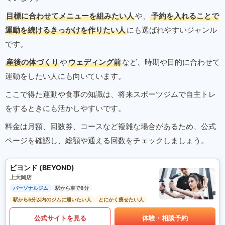
目標に合わせてメニューを組みたい人
や、
予約を入れることで
運動を続けるきっかけを作りたい人
にも選ばれやすいジャンル
です。
産後の体づくり
や
ウェディング前
など、時期や目的に合わせて
運動をしたい人にも向いています。
ここで得た運動や食事の知識は、将来スポーツジムで自主トレ
をするときにも活かしやすいです。
料金は月額、回数券、コースなど複雑な場合があるため、公式
ページを確認し、総額や通える回数をチェックしましょう。
ビヨンド (BEYOND)
上大岡店
パーソナルジム
駅から車で8分
駅から5分以内のジムに通いたい人
とにかく痩せたい人
公式サイトを見る
体験・相談予約