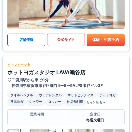
体験・相談予約
店舗情報
公式サイト
キャンペーン中
ホットヨガスタジオ LAVA瀬谷店
二俣川駅から車で9分
神奈川県横浜市瀬谷区瀬谷4ー5ー5ALPS瀬谷ビル3F
タオルレンタル
ウェアレンタル
マットピラティス
ホットヨガ
常温ヨガ
シャワー
ロッカー
他店舗利用
もっと見る
営業時間
定休日
ー
毎週火曜日