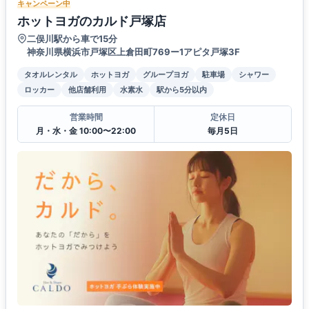
キャンペーン中
ホットヨガのカルド戸塚店
二俣川駅から車で15分
神奈川県横浜市戸塚区上倉田町769ー1アピタ戸塚3F
タオルレンタル
ホットヨガ
グループヨガ
駐車場
シャワー
ロッカー
他店舗利用
水素水
駅から5分以内
営業時間
定休日
月・水・金 10:00〜22:00
毎月5日