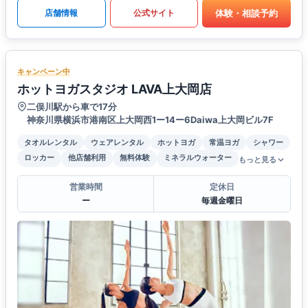
体験・相談予約
店舗情報
公式サイト
キャンペーン中
ホットヨガスタジオ LAVA上大岡店
二俣川駅から車で17分
神奈川県横浜市港南区上大岡西1ー14ー6Daiwa上大岡ビル7F
タオルレンタル
ウェアレンタル
ホットヨガ
常温ヨガ
シャワー
ロッカー
他店舗利用
無料体験
ミネラルウォーター
もっと見る
営業時間
定休日
ー
毎週金曜日