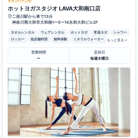
キャンペーン中
ホットヨガスタジオ LAVA大和南口店
二俣川駅から車で13分
神奈川県大和市大和南1ー5ー14永和大和ビル2F
タオルレンタル
ウェアレンタル
ホットヨガ
常温ヨガ
シャワー
ロッカー
他店舗利用
無料体験
ミネラルウォーター
もっと見る
営業時間
定休日
ー
毎週木曜日