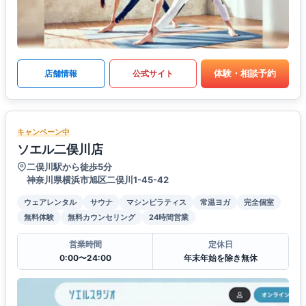
体験・相談予約
店舗情報
公式サイト
キャンペーン中
ソエル二俣川店
二俣川駅から徒歩5分
神奈川県横浜市旭区二俣川1-45-42
ウェアレンタル
サウナ
マシンピラティス
常温ヨガ
完全個室
無料体験
無料カウンセリング
24時間営業
営業時間
定休日
0:00〜24:00
年末年始を除き無休