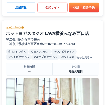
体験・相談予約
店舗情報
公式サイト
キャンペーン中
ホットヨガスタジオ LAVA横浜みなみ西口店
二俣川駅から車で16分
神奈川県横浜市西区南幸2ー16ー8二幸ビル4･5F
タオルレンタル
ウェアレンタル
マシンピラティス
マットピラティス
グループピラティス
ホットヨガ
もっと見る
営業時間
定休日
ー
毎週火曜日