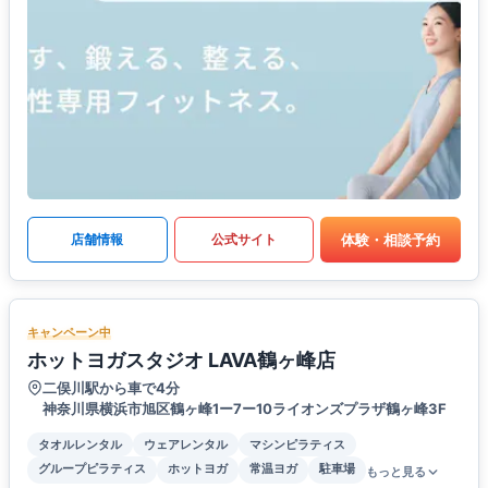
体験・相談予約
店舗情報
公式サイト
キャンペーン中
ホットヨガスタジオ LAVA鶴ヶ峰店
二俣川駅から車で4分
神奈川県横浜市旭区鶴ヶ峰1ー7ー10ライオンズプラザ鶴ヶ峰3F
タオルレンタル
ウェアレンタル
マシンピラティス
グループピラティス
ホットヨガ
常温ヨガ
駐車場
もっと見る