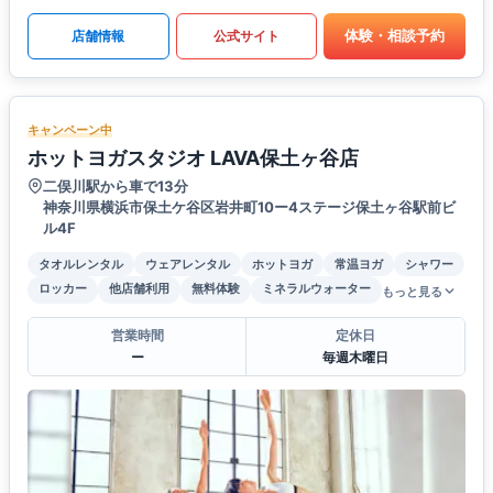
体験・相談予約
店舗情報
公式サイト
キャンペーン中
ホットヨガスタジオ LAVA保土ヶ谷店
二俣川駅から車で13分
神奈川県横浜市保土ケ谷区岩井町10ー4ステージ保土ヶ谷駅前ビ
ル4F
タオルレンタル
ウェアレンタル
ホットヨガ
常温ヨガ
シャワー
ロッカー
他店舗利用
無料体験
ミネラルウォーター
もっと見る
営業時間
定休日
ー
毎週木曜日