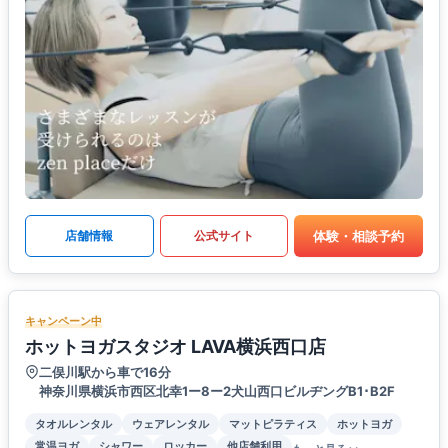
体験・相談予約
店舗情報
公式サイト
キャンペーン中
ホットヨガスタジオ LAVA横浜西口店
二俣川駅から車で16分
神奈川県横浜市西区北幸1ー8ー2犬山西口ビルヂングB1･B2F
タオルレンタル
ウェアレンタル
マットピラティス
ホットヨガ
常温ヨガ
シャワー
ロッカー
他店舗利用