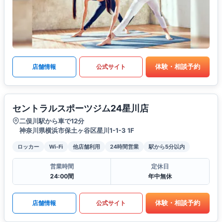
体験・相談予約
店舗情報
公式サイト
セントラルスポーツジム24星川店
二俣川駅から車で12分
神奈川県横浜市保土ヶ谷区星川1-1-3 1F
ロッカー
Wi-Fi
他店舗利用
24時間営業
駅から5分以内
営業時間
定休日
24:00間
年中無休
体験・相談予約
店舗情報
公式サイト