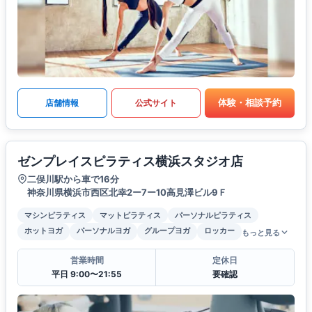
体験・相談予約
店舗情報
公式サイト
ゼンプレイスピラティス横浜スタジオ店
二俣川駅から車で16分
神奈川県横浜市西区北幸2ー7ー10高見澤ビル9Ｆ
マシンピラティス
マットピラティス
パーソナルピラティス
ホットヨガ
パーソナルヨガ
グループヨガ
ロッカー
もっと見る
営業時間
定休日
平日 9:00〜21:55
要確認