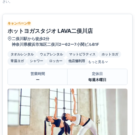
さい。
キャンペーン中
ホットヨガスタジオ LAVA二俣川店
二俣川駅から徒歩2分
神奈川県横浜市旭区二俣川2ー62ー7小関ビルB1F
タオルレンタル
ウェアレンタル
マットピラティス
ホットヨガ
常温ヨガ
シャワー
ロッカー
他店舗利用
もっと見る
営業時間
定休日
ー
毎週木曜日