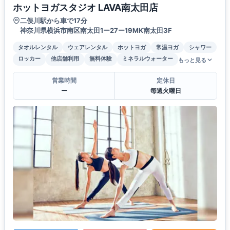
ホットヨガスタジオ LAVA南太田店
二俣川駅から車で17分
神奈川県横浜市南区南太田1ー27ー19MK南太田3F
タオルレンタル
ウェアレンタル
ホットヨガ
常温ヨガ
シャワー
ロッカー
他店舗利用
無料体験
ミネラルウォーター
もっと見る
営業時間
定休日
ー
毎週火曜日