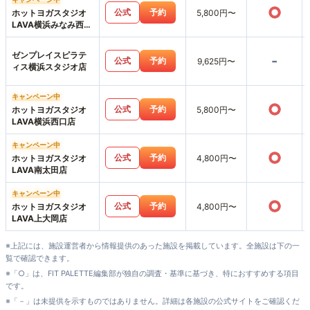
○
公式
予約
ホットヨガスタジオ
5,800円〜
LAVA横浜みなみ西口
店
ゼンプレイスピラテ
-
公式
予約
9,625円〜
ィス横浜スタジオ店
キャンペーン中
○
公式
予約
ホットヨガスタジオ
5,800円〜
LAVA横浜西口店
キャンペーン中
○
公式
予約
ホットヨガスタジオ
4,800円〜
LAVA南太田店
キャンペーン中
○
公式
予約
ホットヨガスタジオ
4,800円〜
LAVA上大岡店
※上記には、施設運営者から情報提供のあった施設を掲載しています。全施設は下の一
覧で確認できます。
※「○」は、FIT PALETTE編集部が独自の調査・基準に基づき、特におすすめする項目
です。
※「－」は未提供を示すものではありません。詳細は各施設の公式サイトをご確認くだ