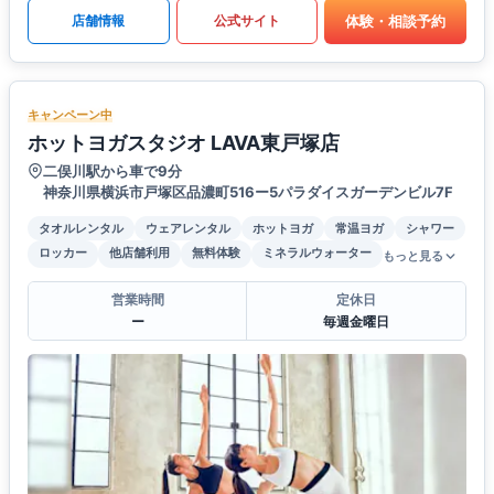
体験・相談予約
店舗情報
公式サイト
キャンペーン中
ホットヨガスタジオ LAVA東戸塚店
二俣川駅から車で9分
神奈川県横浜市戸塚区品濃町516ー5パラダイスガーデンビル7F
タオルレンタル
ウェアレンタル
ホットヨガ
常温ヨガ
シャワー
ロッカー
他店舗利用
無料体験
ミネラルウォーター
もっと見る
営業時間
定休日
ー
毎週金曜日