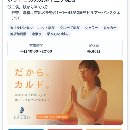
二俣川駅から車で6分
神奈川県横浜市旭区笹野台1ー1ー43第2廣島ビルアーバンスクエ
ア3F
タオルレンタル
ホットヨガ
グループヨガ
シャワー
ロッカー
他店舗利用
水素水
駅から5分以内
営業時間
定休日
平日 10:00〜22:00
毎月6日