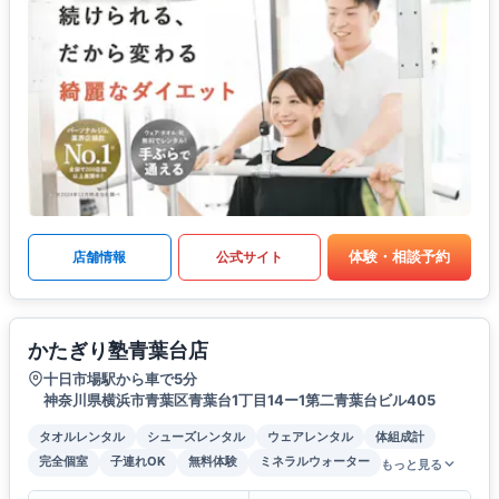
体験・相談予約
店舗情報
公式サイト
かたぎり塾青葉台店
十日市場駅から車で5分
神奈川県横浜市青葉区青葉台1丁目14ー1第二青葉台ビル405
タオルレンタル
シューズレンタル
ウェアレンタル
体組成計
完全個室
子連れOK
無料体験
ミネラルウォーター
もっと見る