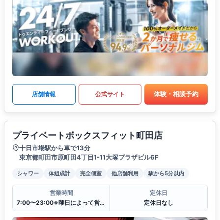
体験・相談予約
店舗情報
公式サイト
プライベートボックスフィット町田店
十日市場駅から車で13分
東京都町田市原町田4丁目1-11大塚プラザビル6F
シャワー
体組成計
完全個室
他店舗利用
駅から5分以内
営業時間
定休日
7:00〜23:00※曜日によって営業時間が異なる場合がございます.
定休日なし