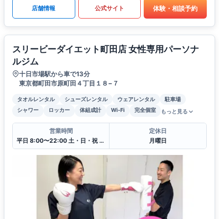
体験・相談予約
店舗情報
公式サイト
スリービーダイエット町田店 女性専用パーソナ
ルジム
十日市場駅から車で13分
東京都町田市原町田４丁目１８−７
タオルレンタル
シューズレンタル
ウェアレンタル
駐車場
シャワー
ロッカー
体組成計
Wi-Fi
完全個室
もっと見る
営業時間
定休日
平日 8:00〜22:00 土・日・祝 8:00〜17:00
月曜日