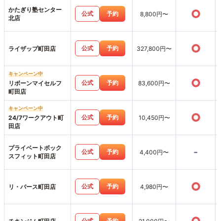
かたぎり塾センター
○
公式
予約
8,800円〜
北店
○
公式
予約
ライザップ町田店
327,800円〜
キャンペーン中
○
公式
予約
リボーンマイセルフ
83,600円〜
町田店
キャンペーン中
○
公式
予約
24/7ワークアウト町
10,450円〜
田店
プライベートボック
-
公式
予約
4,400円〜
スフィット町田店
○
公式
予約
リ・バース町田店
4,980円〜
公式
予約