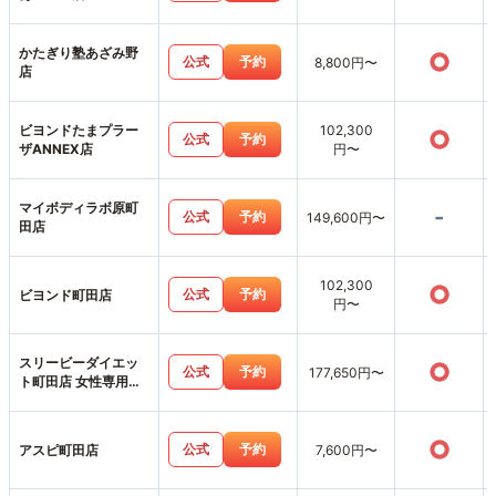
かたぎり塾あざみ野
○
公式
予約
8,800円〜
店
ビヨンドたまプラー
102,300
○
公式
予約
ザANNEX店
円〜
マイボディラボ原町
-
公式
予約
149,600円〜
田店
102,300
○
公式
予約
ビヨンド町田店
円〜
スリービーダイエッ
○
公式
予約
177,650円〜
ト町田店 女性専用パ
ーソナルジム
○
公式
予約
アスピ町田店
7,600円〜