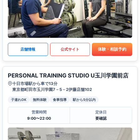
体験・相談予約
店舗情報
公式サイト
PERSONAL TRAINING STUDIO U玉川学園前店
十日市場駅から車で13分
東京都町田市玉川学園7－5－2伊藤店舗102
子連れOK
無料体験
食事指導
駅から5分以内
営業時間
定休日
9:00〜22:00
要確認