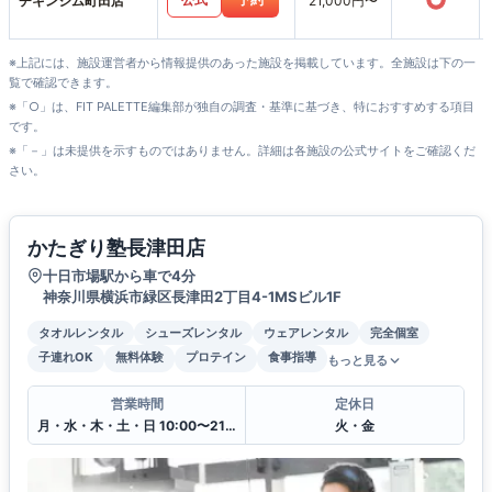
○
チキンジム町田店
21,000円〜
※上記には、施設運営者から情報提供のあった施設を掲載しています。全施設は下の一
覧で確認できます。
※「○」は、FIT PALETTE編集部が独自の調査・基準に基づき、特におすすめする項目
です。
※「－」は未提供を示すものではありません。詳細は各施設の公式サイトをご確認くだ
さい。
かたぎり塾長津田店
十日市場駅から車で4分
神奈川県横浜市緑区長津田2丁目4-1MSビル1F
タオルレンタル
シューズレンタル
ウェアレンタル
完全個室
子連れOK
無料体験
プロテイン
食事指導
もっと見る
営業時間
定休日
月・水・木・土・日 10:00〜21:00
火・金