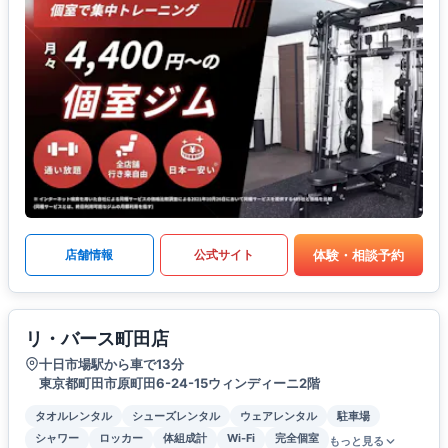
体験・相談予約
店舗情報
公式サイト
リ・バース町田店
十日市場駅から車で13分
東京都町田市原町田6-24-15ウィンディーニ2階
タオルレンタル
シューズレンタル
ウェアレンタル
駐車場
シャワー
ロッカー
体組成計
Wi-Fi
完全個室
もっと見る