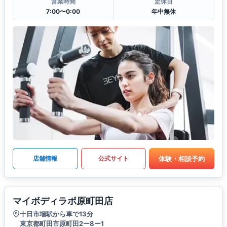
営業時間
定休日
7:00〜0:00
年中無休
体験・相談予約
店舗情報
公式サイト
マイボディラボ原町田店
十日市場駅から車で13分
東京都町田市原町田2ー8ー1