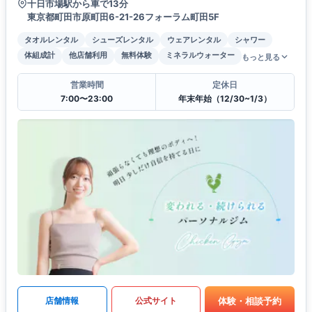
十日市場駅から車で13分
東京都町田市原町田6-21-26フォーラム町田5F
タオルレンタル
シューズレンタル
ウェアレンタル
シャワー
体組成計
他店舗利用
無料体験
ミネラルウォーター
もっと見る
営業時間
定休日
7:00〜23:00
年末年始（12/30~1/3）
体験・相談予約
店舗情報
公式サイト