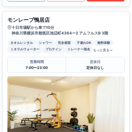
モンレーブ鴨居店
十日市場駅から車で10分
神奈川県横浜市都筑区池辺町4364ー2 アムフルスB 3階
タオルレンタル
シャワー
完全個室
子連れOK
無料体験
ミネラルウォーター
プロテイン
トレーナー指名
もっと見る
営業時間
定休日
7:00〜23:00
定休日なし