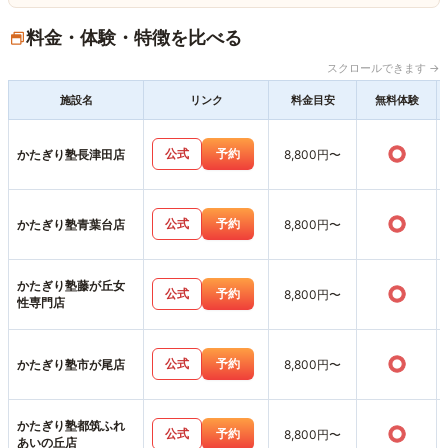
料金・体験・特徴を比べる
スクロールできます →
施設名
リンク
料金目安
無料体験
○
公式
予約
かたぎり塾長津田店
8,800円〜
○
公式
予約
かたぎり塾青葉台店
8,800円〜
かたぎり塾藤が丘女
○
公式
予約
8,800円〜
性専門店
○
公式
予約
かたぎり塾市が尾店
8,800円〜
かたぎり塾都筑ふれ
○
公式
予約
8,800円〜
あいの丘店