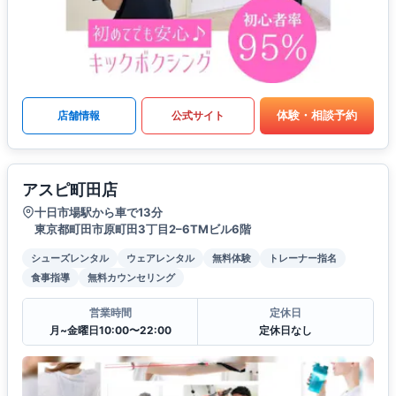
体験・相談予約
店舗情報
公式サイト
アスピ町田店
十日市場駅から車で13分
東京都町田市原町田3丁目2–6TMビル6階
シューズレンタル
ウェアレンタル
無料体験
トレーナー指名
食事指導
無料カウンセリング
営業時間
定休日
月~金曜日10:00〜22:00
定休日なし