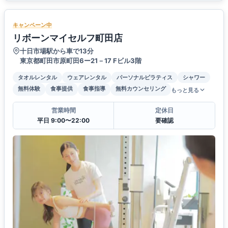
キャンペーン中
リボーンマイセルフ町田店
十日市場駅から車で13分
東京都町田市原町田6ー21－17 Fビル3階
タオルレンタル
ウェアレンタル
パーソナルピラティス
シャワー
無料体験
食事提供
食事指導
無料カウンセリング
もっと見る
営業時間
定休日
平日 9:00〜22:00
要確認