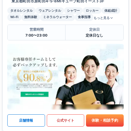
東京都町田市原町田4-5-8MIキューブ町田イースト3F
タオルレンタル
ウェアレンタル
シャワー
ロッカー
体組成計
Wi-Fi
無料体験
ミネラルウォーター
食事指導
もっと見る
営業時間
定休日
7:00〜23:00
定休日なし
体験・相談予約
店舗情報
公式サイト