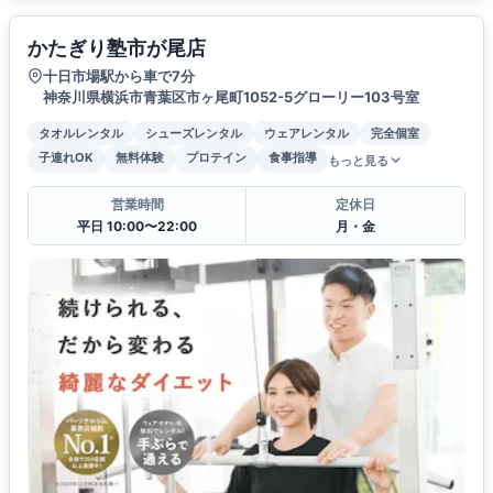
かたぎり塾市が尾店
十日市場駅から車で7分
神奈川県横浜市青葉区市ヶ尾町1052-5グローリー103号室
タオルレンタル
シューズレンタル
ウェアレンタル
完全個室
子連れOK
無料体験
プロテイン
食事指導
もっと見る
営業時間
定休日
平日 10:00〜22:00
月・金