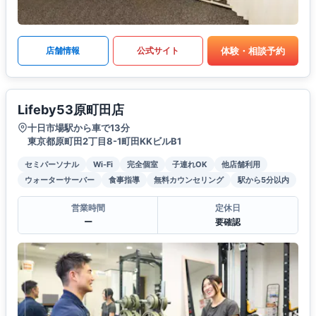
体験・相談予約
店舗情報
公式サイト
Lifeby53原町田店
十日市場駅から車で13分
東京都原町田2丁目8-1町田KKビルB1
セミパーソナル
Wi-Fi
完全個室
子連れOK
他店舗利用
ウォーターサーバー
食事指導
無料カウンセリング
駅から5分以内
営業時間
定休日
ー
要確認