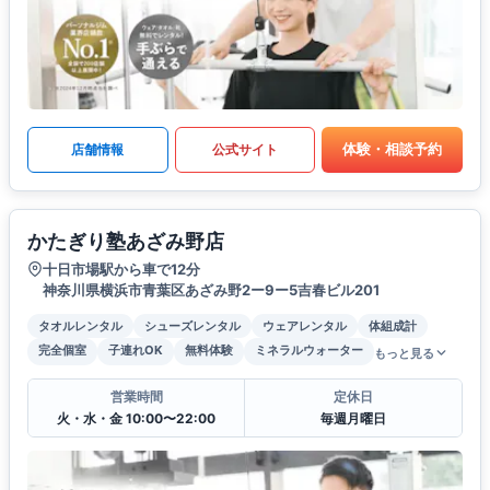
体験・相談予約
店舗情報
公式サイト
かたぎり塾あざみ野店
十日市場駅から車で12分
神奈川県横浜市青葉区あざみ野2ー9ー5吉春ビル201
タオルレンタル
シューズレンタル
ウェアレンタル
体組成計
完全個室
子連れOK
無料体験
ミネラルウォーター
もっと見る
営業時間
定休日
火・水・金 10:00〜22:00
毎週月曜日