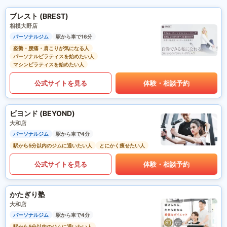
ブレスト (BREST)
相模大野店
パーソナルジム
駅から車で16分
姿勢・腰痛・肩こりが気になる人
パーソナルピラティスを始めたい人
マシンピラティスを始めたい人
公式サイトを見る
体験・相談予約
ビヨンド (BEYOND)
大和店
パーソナルジム
駅から車で4分
駅から5分以内のジムに通いたい人
とにかく痩せたい人
公式サイトを見る
体験・相談予約
かたぎり塾
大和店
パーソナルジム
駅から車で4分
駅から5分以内のジムに通いたい人