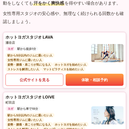
動をしなくても
汗をかく爽快感
を得やすい場合があります。
女性専用スタジオの安心感や、無理なく続けられる回数かも確
認しましょう。
ホットヨガスタジオ LAVA
瀬谷店
ヨガ
駅から徒歩1分
駅から5分以内のジムに通いたい人
女性専用ジムに通いたい人
姿勢・腰痛・肩こりが気になる人
ホットヨガを始めたい人
ストレスを解消したい人
マットピラティスを始めたい人
公式サイトを見る
体験・相談予約
ホットヨガスタジオ LOIVE
町田店
ヨガ
駅から車で18分
駅から5分以内のジムに通いたい人
女性専用ジムに通いたい人
姿勢・腰痛・肩こりが気になる人
ホットヨガを始めたい人