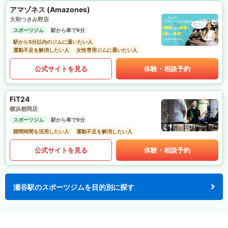
アマゾネス (Amazones)
大和つきみ野店
スポーツジム
駅から車で9分
駅から5分以内のジムに通いたい人
運動不足を解消したい人
女性専用ジムに通いたい人
公式サイトを見る
体験・相談予約
FiT24
横浜都岡店
スポーツジム
駅から車で9分
隙間時間を活用したい人
運動不足を解消したい人
公式サイトを見る
体験・相談予約
瀬谷駅のスポーツジムを目的別に探す