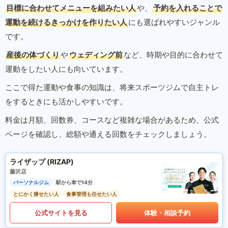
目標に合わせてメニューを組みたい人
や、
予約を入れることで
運動を続けるきっかけを作りたい人
にも選ばれやすいジャンル
です。
産後の体づくり
や
ウェディング前
など、時期や目的に合わせて
運動をしたい人にも向いています。
ここで得た運動や食事の知識は、将来スポーツジムで自主トレ
をするときにも活かしやすいです。
料金は月額、回数券、コースなど複雑な場合があるため、公式
ページを確認し、総額や通える回数をチェックしましょう。
ライザップ (RIZAP)
藤沢店
パーソナルジム
駅から車で14分
とにかく痩せたい人
食事管理も任せたい人
公式サイトを見る
体験・相談予約