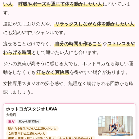
い人
、
呼吸やポーズを通じて体を動かしたい人
に向いていま
す。
運動が久しぶりの人や、
リラックスしながら体を動かしたい人
にも始めやすいジャンルです。
痩せることだけでなく、
自分の時間を作ること
や
ストレスをや
わらげる時間
として通いたい人にも合います。
ジムの負荷が高そうに感じる人でも、ホットヨガなら激しい運
動をしなくても
汗をかく爽快感
を得やすい場合があります。
女性専用スタジオの安心感や、無理なく続けられる回数かも確
認しましょう。
ホットヨガスタジオ LAVA
大船店
ヨガ
駅から車で5分
駅から5分以内のジムに通いたい人
女性専用ジムに通いたい人
姿勢・腰痛・肩こりが気になる人
ホットヨガを始めたい人