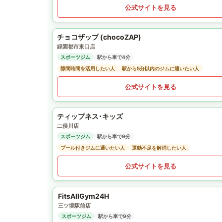
公式サイトを見る
チョコザップ (chocoZAP)
緑園都市東口店
スポーツジム
駅から車で4分
隙間時間を活用したい人
駅から5分以内のジムに通いたい人
公式サイトを見る
ティップネス･キッズ
二俣川店
スポーツジム
駅から車で9分
プール付きジムに通いたい人
運動不足を解消したい人
公式サイトを見る
FitsAllGym24H
三ツ境駅前店
スポーツジム
駅から車で9分