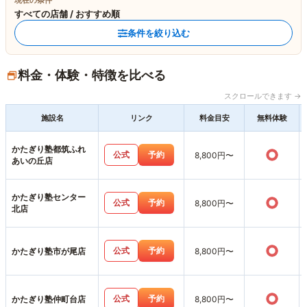
現在の条件
すべての店舗 / おすすめ順
条件を絞り込む
料金・体験・特徴を比べる
スクロールできます →
施設名
リンク
料金目安
無料体験
かたぎり塾都筑ふれ
○
公式
予約
8,800円〜
あいの丘店
かたぎり塾センター
○
公式
予約
8,800円〜
北店
○
公式
予約
かたぎり塾市が尾店
8,800円〜
○
公式
予約
かたぎり塾仲町台店
8,800円〜