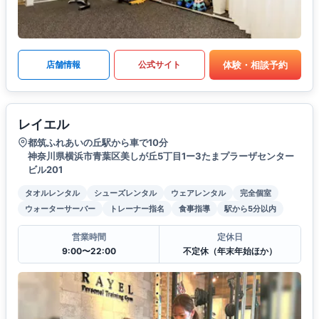
体験・相談予約
店舗情報
公式サイト
レイエル
都筑ふれあいの丘駅から車で10分
神奈川県横浜市青葉区美しが丘5丁目1ー3たまプラーザセンター
ビル201
タオルレンタル
シューズレンタル
ウェアレンタル
完全個室
ウォーターサーバー
トレーナー指名
食事指導
駅から5分以内
営業時間
定休日
9:00〜22:00
不定休（年末年始ほか）