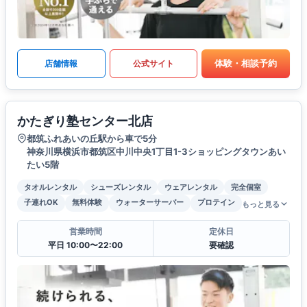
体験・相談予約
店舗情報
公式サイト
かたぎり塾センター北店
都筑ふれあいの丘駅から車で5分
神奈川県横浜市都筑区中川中央1丁目1-3ショッピングタウンあい
たい5階
タオルレンタル
シューズレンタル
ウェアレンタル
完全個室
子連れOK
無料体験
ウォーターサーバー
プロテイン
もっと見る
営業時間
定休日
平日 10:00〜22:00
要確認