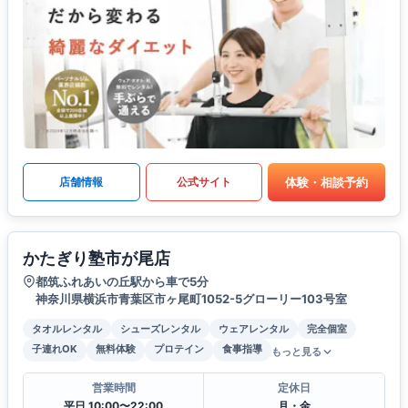
体験・相談予約
店舗情報
公式サイト
かたぎり塾市が尾店
都筑ふれあいの丘駅から車で5分
神奈川県横浜市青葉区市ヶ尾町1052-5グローリー103号室
タオルレンタル
シューズレンタル
ウェアレンタル
完全個室
子連れOK
無料体験
プロテイン
食事指導
もっと見る
営業時間
定休日
平日 10:00〜22:00
月・金