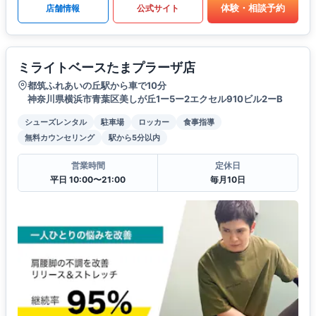
体験・相談予約
店舗情報
公式サイト
ミライトベースたまプラーザ店
都筑ふれあいの丘駅から車で10分
神奈川県横浜市青葉区美しが丘1ー5ー2エクセル910ビル2ーB
シューズレンタル
駐車場
ロッカー
食事指導
無料カウンセリング
駅から5分以内
営業時間
定休日
平日 10:00〜21:00
毎月10日