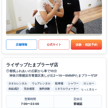
体験・相談予約
店舗情報
公式サイト
ライザップたまプラーザ店
都筑ふれあいの丘駅から車で10分
神奈川県横浜市青葉区美しが丘2ー14ー9MMPたまプラーザ2F
タオルレンタル
ウェアレンタル
駐車場
シャワー
ロッカー
体組成計
完全個室
無料体験
ミネラルウォーター
もっと見る
営業時間
定休日
7:00〜23:00
要確認