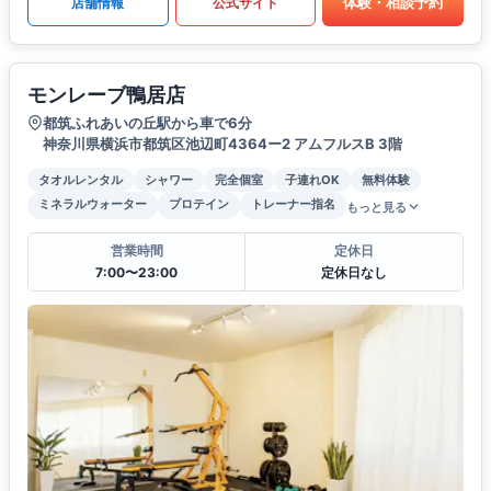
体験・相談予約
店舗情報
公式サイト
モンレーブ鴨居店
都筑ふれあいの丘駅から車で6分
神奈川県横浜市都筑区池辺町4364ー2 アムフルスB 3階
タオルレンタル
シャワー
完全個室
子連れOK
無料体験
ミネラルウォーター
プロテイン
トレーナー指名
もっと見る
営業時間
定休日
7:00〜23:00
定休日なし