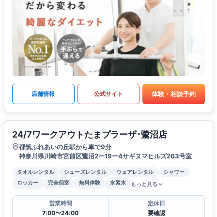
体験・相談予約
店舗情報
公式サイト
24/7ワークアウトたまプラーザ･鷺沼店
都筑ふれあいの丘駅から車で9分
神奈川県川崎市宮前区鷺沼2ー19ー4サギヌマヒルズ203号室
タオルレンタル
シューズレンタル
ウェアレンタル
シャワー
ロッカー
完全個室
無料体験
水素水
もっと見る
営業時間
定休日
7:00〜24:00
要確認