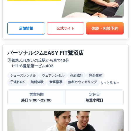
体験・相談予約
店舗情報
公式サイト
パーソナルジムEASY FIT鷺沼店
都筑ふれあいの丘駅から車で10分
1-11-6鷺沼第一ビル402
シューズレンタル
ウェアレンタル
体組成計
完全個室
子連れOK
無料体験
食事指導
無料カウンセリング
もっと見る
営業時間
定休日
終日 9:00〜22:00
毎週水曜日