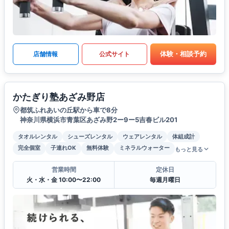
体験・相談予約
店舗情報
公式サイト
かたぎり塾あざみ野店
都筑ふれあいの丘駅から車で8分
神奈川県横浜市青葉区あざみ野2ー9ー5吉春ビル201
タオルレンタル
シューズレンタル
ウェアレンタル
体組成計
完全個室
子連れOK
無料体験
ミネラルウォーター
もっと見る
営業時間
定休日
火・水・金 10:00〜22:00
毎週月曜日