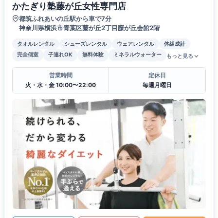
かたぎり塾藤が丘女性専門店
都筑ふれあいの丘駅から車で7分
神奈川県横浜市青葉区藤が丘2丁目藤が丘会館2階
タオルレンタル
シューズレンタル
ウェアレンタル
体組成計
完全個室
子連れOK
無料体験
ミネラルウォーター
もっと見る
営業時間
定休日
火・水・金 10:00〜22:00
毎週月曜日