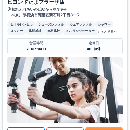
ビヨンドたまプラーザ店
都筑ふれあいの丘駅から車で9分
神奈川県横浜市青葉区新石川2丁目3ー5
タオルレンタル
シューズレンタル
ウェアレンタル
シャワー
ロッカー
体組成計
無料体験
ミネラルウォーター
もっと見る
営業時間
定休日
7:00〜0:00
年中無休