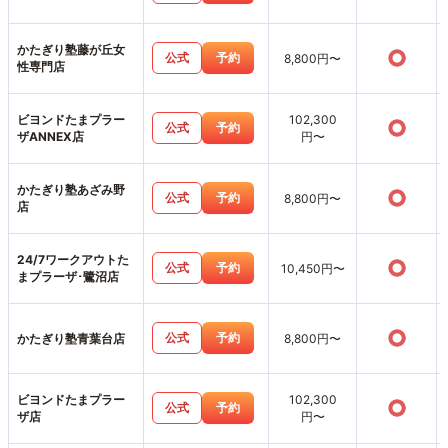
かたぎり塾藤が丘女
○
公式
予約
8,800円〜
性専門店
ビヨンドたまプラー
102,300
○
公式
予約
ザANNEX店
円〜
かたぎり塾あざみ野
○
公式
予約
8,800円〜
店
24/7ワークアウトた
○
公式
予約
10,450円〜
まプラーザ･鷺沼店
○
公式
予約
かたぎり塾青葉台店
8,800円〜
ビヨンドたまプラー
102,300
○
公式
予約
ザ店
円〜