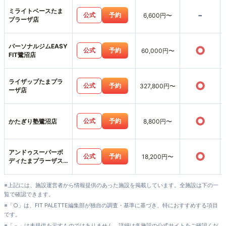
ミライトベースたま
-
公式
予約
6,600円〜
プラーザ店
パーソナルジムEASY
○
公式
予約
60,000円〜
FIT鷺沼店
ライザップたまプラ
○
公式
予約
327,800円〜
ーザ店
○
公式
予約
かたぎり塾鷺沼店
8,800円〜
アンドゥスーパーボ
○
公式
予約
18,200円〜
ディたまプラーザス
タジオ店
※上記には、施設運営者から情報提供のあった施設を掲載しています。全施設は下の一
覧で確認できます。
※「○」は、FIT PALETTE編集部が独自の調査・基準に基づき、特におすすめする項目
です。
※「－」は未提供を示すものではありません。詳細は各施設の公式サイトをご確認くだ