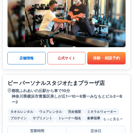
体験・相談予約
店舗情報
公式サイト
ビー パーソナルスタジオたまプラーザ店
都筑ふれあいの丘駅から車で10分
神奈川県横浜市青葉区美しが丘1ー10ー8第一みなもとビル3ーB
ー2
タオルレンタル
ウェアレンタル
完全個室
ミネラルウォーター
プロテイン
サプリメント
トレーナー指名
食事指導
もっと見る
営業時間
定休日