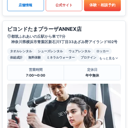
体験・相談予約
店舗情報
公式サイト
ビヨンドたまプラーザANNEX店
都筑ふれあいの丘駅から車で7分
神奈川県横浜市青葉区新石川1丁目33あざみ野アイランド102号
タオルレンタル
シューズレンタル
ウェアレンタル
ロッカー
体組成計
無料体験
ミネラルウォーター
プロテイン
もっと見る
営業時間
定休日
7:00〜0:00
年中無休