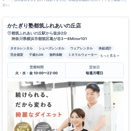
さい。
かたぎり塾都筑ふれあいの丘店
都筑ふれあいの丘駅から徒歩2分
神奈川県横浜市都筑区葛が谷3ー8Minor101
タオルレンタル
シューズレンタル
ウェアレンタル
体組成計
完全個室
子連れOK
無料体験
ミネラルウォーター
もっと見る
営業時間
定休日
火・水・金 10:00〜22:00
毎週月曜日