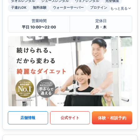
タオルレンタル
シューズレンタル
ウェアレンタル
完全個室
子連れOK
無料体験
ウォーターサーバー
プロテイン
もっと見る
営業時間
定休日
平日 10:00〜22:00
月・木
体験・相談予約
店舗情報
公式サイト