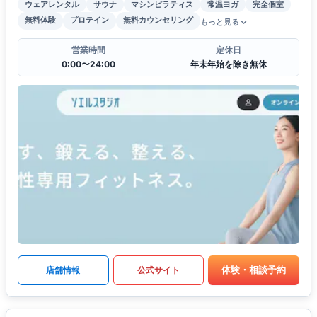
ウェアレンタル
サウナ
マシンピラティス
常温ヨガ
完全個室
無料体験
プロテイン
無料カウンセリング
もっと見る
営業時間
定休日
0:00〜24:00
年末年始を除き無休
体験・相談予約
店舗情報
公式サイト