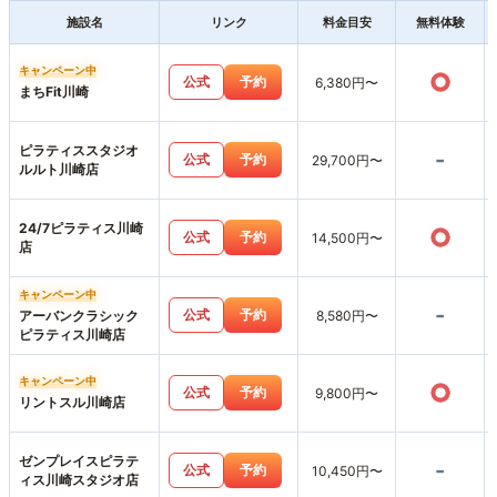
施設名
リンク
料金目安
無料体験
キャンペーン中
○
公式
予約
6,380円〜
まちFit川崎
ピラティススタジオ
-
公式
予約
29,700円〜
ルルト川崎店
24/7ピラティス川崎
○
公式
予約
14,500円〜
店
キャンペーン中
-
公式
予約
アーバンクラシック
8,580円〜
ピラティス川崎店
キャンペーン中
○
公式
予約
9,800円〜
リントスル川崎店
ゼンプレイスピラテ
-
公式
予約
10,450円〜
ィス川崎スタジオ店