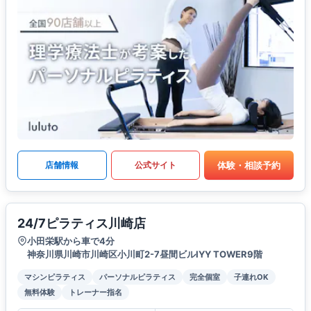
体験・相談予約
店舗情報
公式サイト
24/7ピラティス川崎店
小田栄駅から車で4分
神奈川県川崎市川崎区小川町2-7昼間ビルIYY TOWER9階
マシンピラティス
パーソナルピラティス
完全個室
子連れOK
無料体験
トレーナー指名