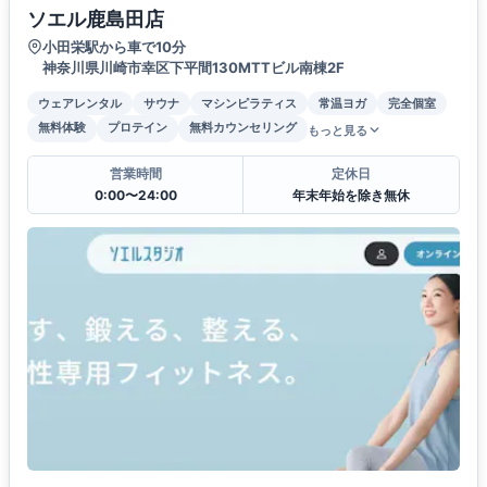
ソエル鹿島田店
小田栄駅から車で10分
神奈川県川崎市幸区下平間130MTTビル南棟2F
ウェアレンタル
サウナ
マシンピラティス
常温ヨガ
完全個室
無料体験
プロテイン
無料カウンセリング
もっと見る
営業時間
定休日
0:00〜24:00
年末年始を除き無休