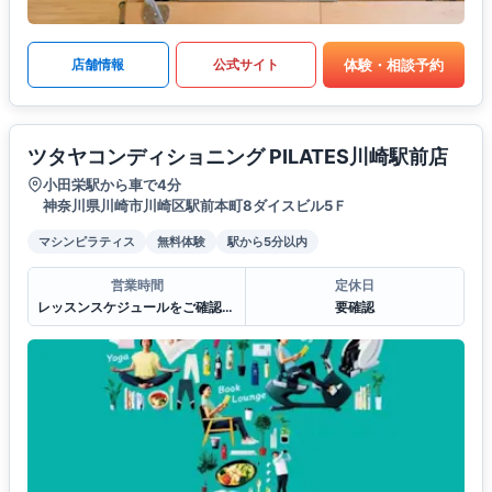
体験・相談予約
店舗情報
公式サイト
ツタヤコンディショニング PILATES川崎駅前店
小田栄駅から車で4分
神奈川県川崎市川崎区駅前本町8ダイスビル5Ｆ
マシンピラティス
無料体験
駅から5分以内
営業時間
定休日
レッスンスケジュールをご確認ください。
要確認