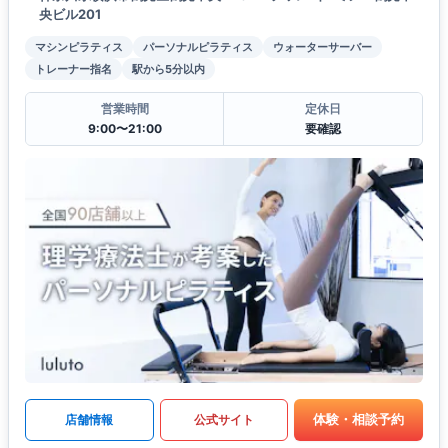
央ビル201
マシンピラティス
パーソナルピラティス
ウォーターサーバー
トレーナー指名
駅から5分以内
営業時間
定休日
9:00〜21:00
要確認
体験・相談予約
店舗情報
公式サイト