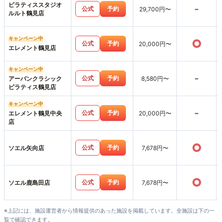
ピラティススタジオ
-
公式
予約
29,700円〜
ルルト鶴見店
キャンペーン中
○
公式
予約
20,000円〜
エレメント鶴見店
キャンペーン中
-
公式
予約
アーバンクラシック
8,580円〜
ピラティス鶴見店
キャンペーン中
-
公式
予約
エレメント鶴見中央
20,000円〜
店
○
公式
予約
ソエル矢向店
7,678円〜
○
公式
予約
ソエル鹿島田店
7,678円〜
※上記には、施設運営者から情報提供のあった施設を掲載しています。全施設は下の一
覧で確認できます。