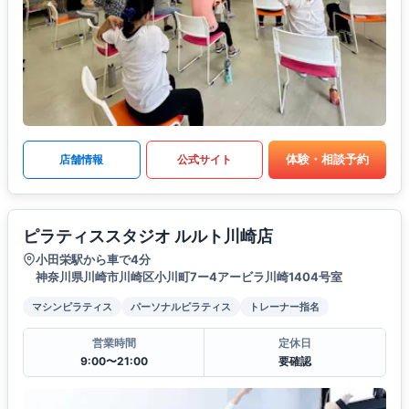
体験・相談予約
店舗情報
公式サイト
ピラティススタジオ ルルト川崎店
小田栄駅から車で4分
神奈川県川崎市川崎区小川町7ー4アービラ川崎1404号室
マシンピラティス
パーソナルピラティス
トレーナー指名
営業時間
定休日
9:00〜21:00
要確認