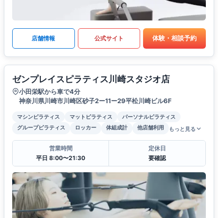
体験・相談予約
店舗情報
公式サイト
ゼンプレイスピラティス川崎スタジオ店
小田栄駅から車で4分
神奈川県川崎市川崎区砂子2ー11ー29平松川崎ビル6F
マシンピラティス
マットピラティス
パーソナルピラティス
グループピラティス
ロッカー
体組成計
他店舗利用
もっと見る
営業時間
定休日
平日 8:00〜21:30
要確認