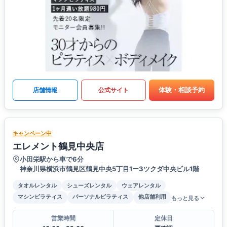
体験・相談予約
店舗情報
公式サイト
キャンペーン中
エレメント鶴見中央店
小田栄駅から車で6分
神奈川県横浜市鶴見区鶴見中央5丁目1ー3ツクダ中央ビル1階
タオルレンタル
シューズレンタル
ウェアレンタル
マシンピラティス
パーソナルピラティス
他店舗利用
もっと見る
営業時間
定休日