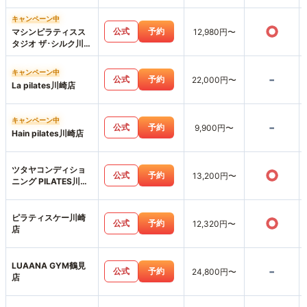
キャンペーン中
○
公式
予約
マシンピラティスス
12,980円〜
タジオ ザ･シルク川崎
店
キャンペーン中
-
公式
予約
22,000円〜
La pilates川崎店
キャンペーン中
-
公式
予約
9,900円〜
Hain pilates川崎店
ツタヤコンディショ
○
公式
予約
13,200円〜
ニング PILATES川崎
駅前店
ピラティスケー川崎
○
公式
予約
12,320円〜
店
LUAANA GYM鶴見
-
公式
予約
24,800円〜
店