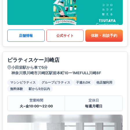
体験・相談予約
店舗情報
公式サイト
ピラティスケー川崎店
小田栄駅から車で5分
神奈川県川崎市川崎区駅前本町10ー1MEFULL川崎8F
マシンピラティス
グループピラティス
子連れOK
他店舗利用
無料体験
駅から5分以内
営業時間
定休日
火~金10:00〜22:00
毎週月曜日