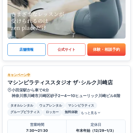
体験・相談予約
店舗情報
公式サイト
キャンペーン中
マシンピラティススタジオ ザ･シルク川崎店
小田栄駅から車で4分
神奈川県川崎市川崎区砂子2ー4ー10ヒューリック川崎ビル8階
タオルレンタル
ウェアレンタル
マシンピラティス
グループピラティス
ロッカー
無料体験
もっと見る
営業時間
定休日
7:30〜21:30
年末年始（12/29~1/3）