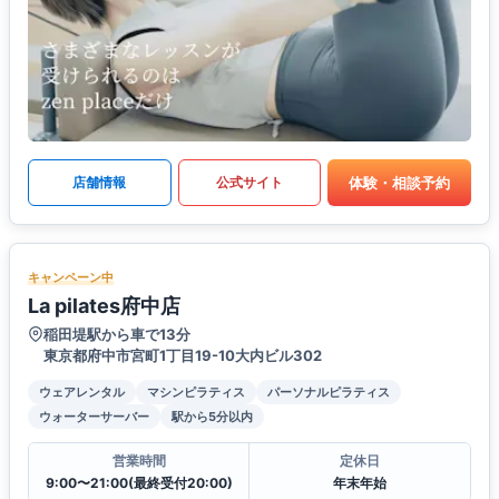
体験・相談予約
店舗情報
公式サイト
キャンペーン中
La pilates府中店
稲田堤駅から車で13分
東京都府中市宮町1丁目19-10大内ビル302
ウェアレンタル
マシンピラティス
パーソナルピラティス
ウォーターサーバー
駅から5分以内
営業時間
定休日
9:00〜21:00(最終受付20:00)
年末年始