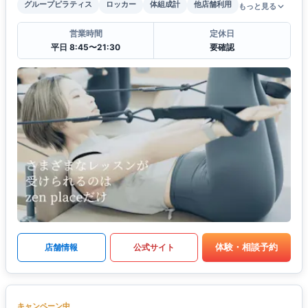
グループピラティス
ロッカー
体組成計
他店舗利用
もっと見る
営業時間
定休日
平日 8:45〜21:30
要確認
体験・相談予約
店舗情報
公式サイト
キャンペーン中