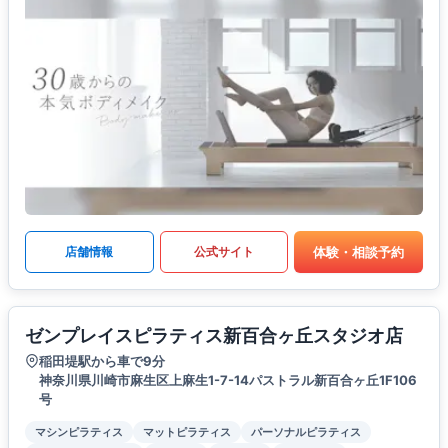
体験・相談予約
店舗情報
公式サイト
ゼンプレイスピラティス新百合ヶ丘スタジオ店
稲田堤駅から車で9分
神奈川県川崎市麻生区上麻生1-7-14パストラル新百合ヶ丘1F106
号
マシンピラティス
マットピラティス
パーソナルピラティス