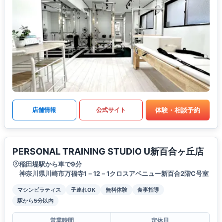
体験・相談予約
店舗情報
公式サイト
PERSONAL TRAINING STUDIO U新百合ヶ丘店
稲田堤駅から車で9分
神奈川県川崎市万福寺1－12－1クロスアベニュー新百合2階C号室
マシンピラティス
子連れOK
無料体験
食事指導
駅から5分以内
営業時間
定休日