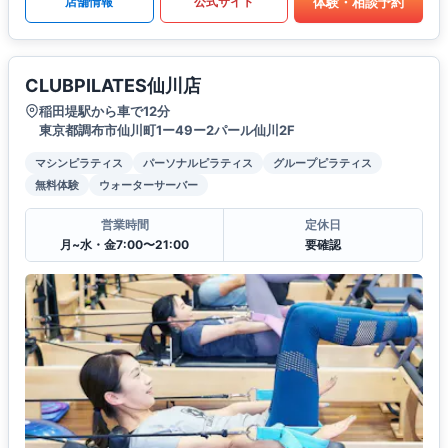
体験・相談予約
店舗情報
公式サイト
CLUBPILATES仙川店
稲田堤駅から車で12分
東京都調布市仙川町1ー49ー2パール仙川2F
マシンピラティス
パーソナルピラティス
グループピラティス
無料体験
ウォーターサーバー
営業時間
定休日
月~水・金7:00〜21:00
要確認