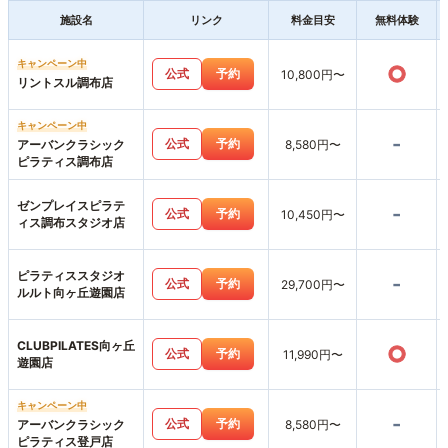
施設名
リンク
料金目安
無料体験
キャンペーン中
○
公式
予約
10,800円〜
リントスル調布店
キャンペーン中
-
公式
予約
アーバンクラシック
8,580円〜
ピラティス調布店
ゼンプレイスピラテ
-
公式
予約
10,450円〜
ィス調布スタジオ店
ピラティススタジオ
-
公式
予約
29,700円〜
ルルト向ヶ丘遊園店
CLUBPILATES向ヶ丘
○
公式
予約
11,990円〜
遊園店
キャンペーン中
-
公式
予約
アーバンクラシック
8,580円〜
ピラティス登戸店