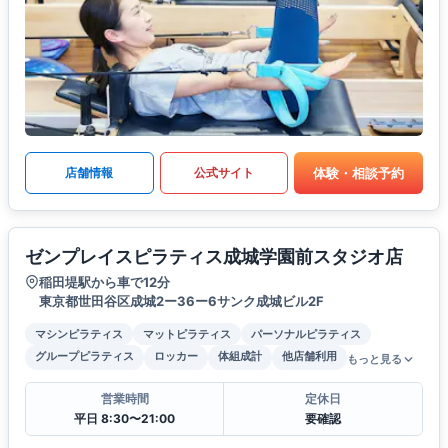
体験・相談予約
店舗情報
公式サイト
ゼンプレイスピラティス成城学園前スタジオ店
稲田堤駅から車で12分
東京都世田谷区成城2ー36ー6サンク成城ビル2F
マシンピラティス
マットピラティス
パーソナルピラティス
グループピラティス
ロッカー
体組成計
他店舗利用
もっと見る
営業時間
定休日
平日 8:30〜21:00
要確認