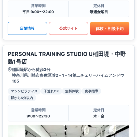
営業時間
定休日
平日 9:00〜22:00
毎週金曜日
体験・相談予約
店舗情報
公式サイト
PERSONAL TRAINING STUDIO U稲田堤・中野
島1号店
稲田堤駅から徒歩3分
神奈川県川崎市多摩区菅2－1－14第二チェリーハイムアンドウ
105
マシンピラティス
子連れOK
無料体験
食事指導
駅から5分以内
営業時間
定休日
9:00〜22:30
木・金