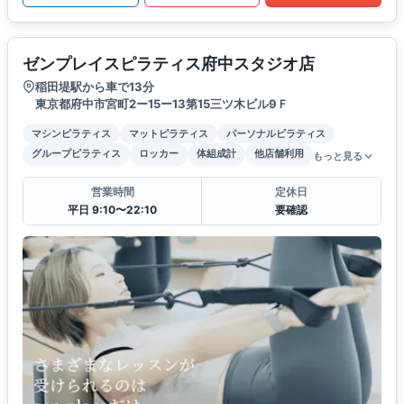
ゼンプレイスピラティス府中スタジオ店
稲田堤駅から車で13分
東京都府中市宮町2ー15ー13第15三ツ木ビル9Ｆ
マシンピラティス
マットピラティス
パーソナルピラティス
グループピラティス
ロッカー
体組成計
他店舗利用
もっと見る
営業時間
定休日
平日 9:10〜22:10
要確認