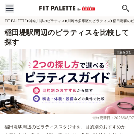
FIT PALETTE
神奈川県のピラティス
川崎市多摩区のピラティス
稲田堤駅の
稲田堤駅周辺のピラティスを比較して
探す
最終更新日：2026/08/07
稲田堤駅周辺のピラティススタジオを、目的別のおすすめか