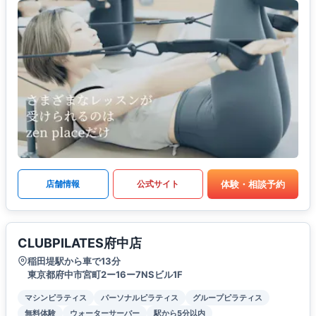
体験・相談予約
店舗情報
公式サイト
CLUBPILATES府中店
稲田堤駅から車で13分
東京都府中市宮町2ー16ー7NSビル1F
マシンピラティス
パーソナルピラティス
グループピラティス
無料体験
ウォーターサーバー
駅から5分以内