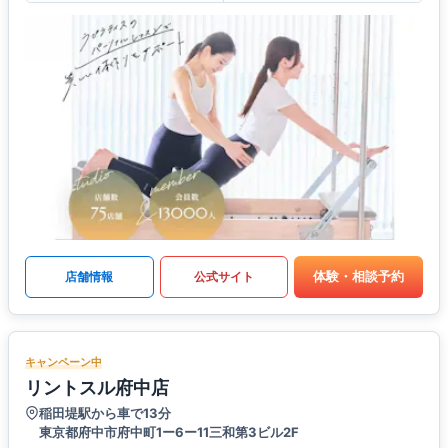
体験・相談予約
店舗情報
公式サイト
キャンペーン中
リントスル府中店
稲田堤駅から車で13分
東京都府中市府中町1ー6ー11三和第3ビル2F