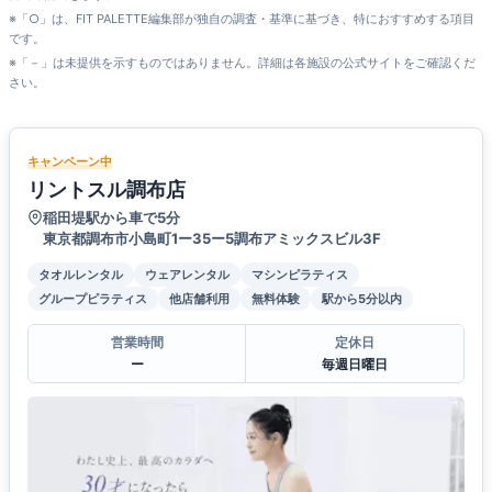
※「○」は、FIT PALETTE編集部が独自の調査・基準に基づき、特におすすめする項目
です。
※「－」は未提供を示すものではありません。詳細は各施設の公式サイトをご確認くだ
さい。
キャンペーン中
リントスル調布店
稲田堤駅から車で5分
東京都調布市小島町1ー35ー5調布アミックスビル3F
タオルレンタル
ウェアレンタル
マシンピラティス
グループピラティス
他店舗利用
無料体験
駅から5分以内
営業時間
定休日
ー
毎週日曜日