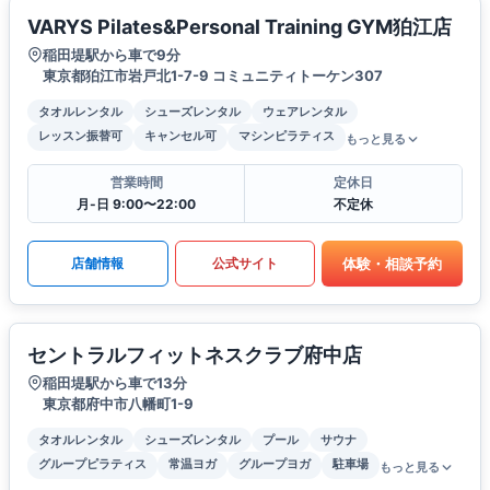
VARYS Pilates&Personal Training GYM狛江店
稲田堤駅から車で9分
東京都狛江市岩戸北1-7-9 コミュニティトーケン307
タオルレンタル
シューズレンタル
ウェアレンタル
レッスン振替可
キャンセル可
マシンピラティス
もっと見る
営業時間
定休日
月-日 9:00〜22:00
不定休
体験・相談予約
店舗情報
公式サイト
セントラルフィットネスクラブ府中店
稲田堤駅から車で13分
東京都府中市八幡町1-9
タオルレンタル
シューズレンタル
プール
サウナ
グループピラティス
常温ヨガ
グループヨガ
駐車場
もっと見る