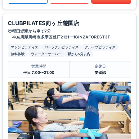
CLUBPILATES向ヶ丘遊園店
稲田堤駅から車で7分
神奈川県川崎市多摩区登戸2121ー1GINZAFOREST3F
マシンピラティス
パーソナルピラティス
グループピラティス
無料体験
ウォーターサーバー
駅から5分以内
営業時間
定休日
平日 7:00〜21:00
要確認