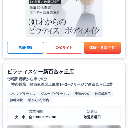
体験・相談予約
店舗情報
公式サイト
ピラティスケー新百合ヶ丘店
稲田堤駅から車で9分
神奈川県川崎市麻生区上麻生1ー2ー7リージア新百合ヶ丘2階
マシンピラティス
グループピラティス
子連れOK
他店舗利用
無料体験
駅から5分以内
営業時間
定休日
火・水・金 10:00〜22:00
毎週月曜日