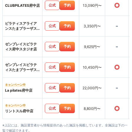
○
公式
予約
CLUBPILATES府中店
13,090円〜
ピラティスアライア
-
公式
予約
3,350円〜
ンスたまプラーザス
タジオ
ゼンプレイスピラテ
-
公式
予約
9,625円〜
ィス府中スタジオ店
ゼンプレイスピラテ
○
公式
予約
10,450円〜
ィスたまプラーザス
タジオ店
キャンペーン中
-
公式
予約
22,000円〜
La pilates府中店
キャンペーン中
○
公式
予約
8,800円〜
リントスル府中店
※上記には、施設運営者から情報提供のあった施設を掲載しています。全施設は下の一
覧で確認できます。