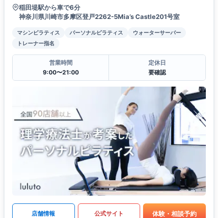
稲田堤駅から車で6分
神奈川県川崎市多摩区登戸2262-5Mia’s Castle201号室
マシンピラティス
パーソナルピラティス
ウォーターサーバー
トレーナー指名
営業時間
定休日
9:00〜21:00
要確認
体験・相談予約
店舗情報
公式サイト