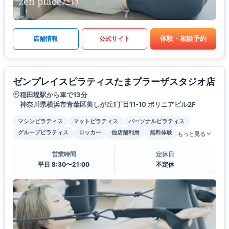
体験・相談予約
店舗情報
公式サイト
ゼンプレイスピラティスたまプラーザスタジオ店
稲田堤駅から車で13分
神奈川県横浜市青葉区美しが丘1丁目11-10 ポリニアビル2F
マシンピラティス
マットピラティス
パーソナルピラティス
グループピラティス
ロッカー
他店舗利用
無料体験
もっと見る
営業時間
定休日
平日 8:30〜21:00
不定休