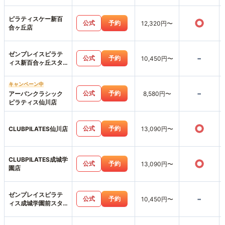
ピラティスケー新百
○
公式
予約
12,320円〜
合ヶ丘店
ゼンプレイスピラテ
-
公式
予約
10,450円〜
ィス新百合ヶ丘スタ
ジオ店
キャンペーン中
-
公式
予約
アーバンクラシック
8,580円〜
ピラティス仙川店
○
公式
予約
CLUBPILATES仙川店
13,090円〜
CLUBPILATES成城学
○
公式
予約
13,090円〜
園店
ゼンプレイスピラテ
-
公式
予約
10,450円〜
ィス成城学園前スタ
ジオ店