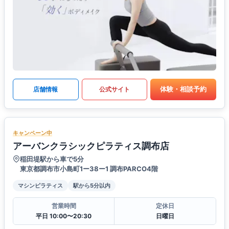
体験・相談予約
店舗情報
公式サイト
キャンペーン中
アーバンクラシックピラティス調布店
稲田堤駅から車で5分
東京都調布市小島町1ー38ー1 調布PARCO4階
マシンピラティス
駅から5分以内
営業時間
定休日
平日 10:00〜20:30
日曜日