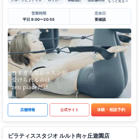
グループピラティス
ロッカー
体組成計
他店舗利用
もっと見る
営業時間
定休日
平日 9:00〜20:55
要確認
体験・相談予約
店舗情報
公式サイト
ピラティススタジオ ルルト向ヶ丘遊園店