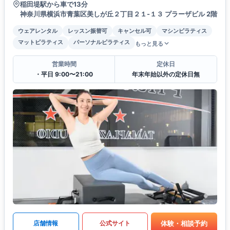
稲田堤駅から車で13分
神奈川県横浜市青葉区美しが丘２丁目２１-１３ プラーザビル 2階
ウェアレンタル
レッスン振替可
キャンセル可
マシンピラティス
マットピラティス
パーソナルピラティス
もっと見る
営業時間
定休日
・平日 9:00〜21:00
年末年始以外の定休日無
体験・相談予約
店舗情報
公式サイト