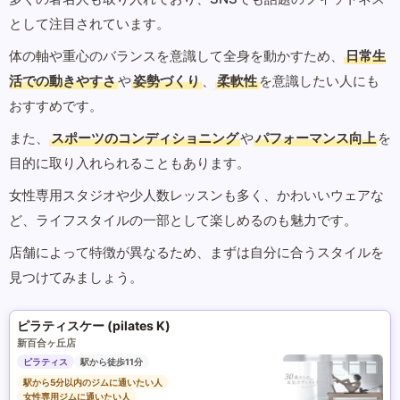
として注目されています。
体の軸や重心のバランスを意識して全身を動かすため、
日常生
活での動きやすさ
や
姿勢づくり
、
柔軟性
を意識したい人にも
おすすめです。
また、
スポーツのコンディショニング
や
パフォーマンス向上
を
目的に取り入れられることもあります。
女性専用スタジオや少人数レッスンも多く、かわいいウェアな
ど、ライフスタイルの一部として楽しめるのも魅力です。
店舗によって特徴が異なるため、まずは自分に合うスタイルを
見つけてみましょう。
ピラティスケー (pilates K)
新百合ヶ丘店
ピラティス
駅から徒歩11分
駅から5分以内のジムに通いたい人
女性専用ジムに通いたい人