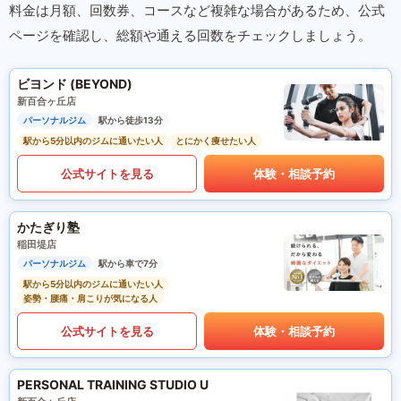
料金は月額、回数券、コースなど複雑な場合があるため、公式
ページを確認し、総額や通える回数をチェックしましょう。
ビヨンド (BEYOND)
新百合ヶ丘店
パーソナルジム
駅から徒歩13分
駅から5分以内のジムに通いたい人
とにかく痩せたい人
公式サイトを見る
体験・相談予約
かたぎり塾
稲田堤店
パーソナルジム
駅から車で7分
駅から5分以内のジムに通いたい人
姿勢・腰痛・肩こりが気になる人
公式サイトを見る
体験・相談予約
PERSONAL TRAINING STUDIO U