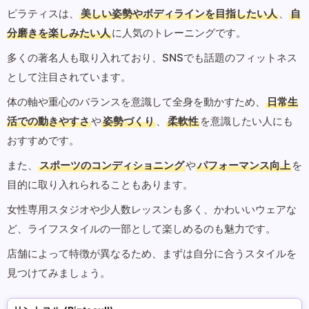
ピラティスは、
美しい姿勢やボディラインを目指したい人
、
自
分磨きを楽しみたい人
に人気のトレーニングです。
多くの著名人も取り入れており、SNSでも話題のフィットネス
として注目されています。
体の軸や重心のバランスを意識して全身を動かすため、
日常生
活での動きやすさ
や
姿勢づくり
、
柔軟性
を意識したい人にも
おすすめです。
また、
スポーツのコンディショニング
や
パフォーマンス向上
を
目的に取り入れられることもあります。
女性専用スタジオや少人数レッスンも多く、かわいいウェアな
ど、ライフスタイルの一部として楽しめるのも魅力です。
店舗によって特徴が異なるため、まずは自分に合うスタイルを
見つけてみましょう。