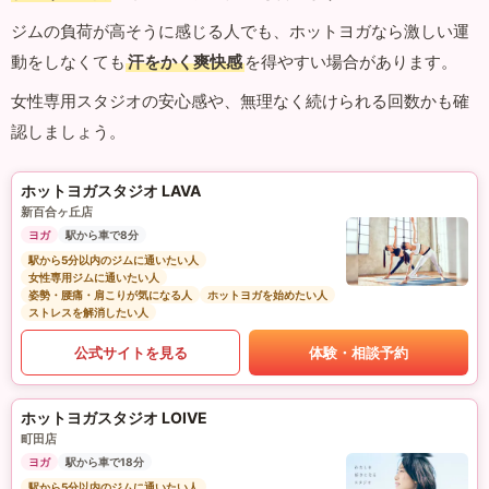
ジムの負荷が高そうに感じる人でも、ホットヨガなら激しい運
動をしなくても
汗をかく爽快感
を得やすい場合があります。
女性専用スタジオの安心感や、無理なく続けられる回数かも確
認しましょう。
ホットヨガスタジオ LAVA
新百合ヶ丘店
ヨガ
駅から車で8分
駅から5分以内のジムに通いたい人
女性専用ジムに通いたい人
姿勢・腰痛・肩こりが気になる人
ホットヨガを始めたい人
ストレスを解消したい人
公式サイトを見る
体験・相談予約
ホットヨガスタジオ LOIVE
町田店
ヨガ
駅から車で18分
駅から5分以内のジムに通いたい人