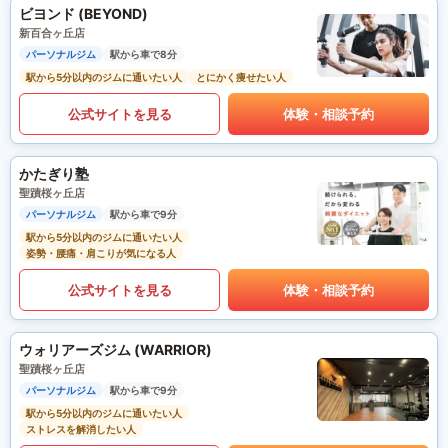
ビヨンド (BEYOND)
新百合ヶ丘店
パーソナルジム
駅から車で8分
駅から5分以内のジムに通いたい人
とにかく痩せたい人
公式サイトを見る
体験・相談予約
かたぎり塾
聖蹟桜ヶ丘店
パーソナルジム
駅から車で9分
駅から5分以内のジムに通いたい人
姿勢・腰痛・肩こりが気になる人
公式サイトを見る
体験・相談予約
ウォリアーズジム (WARRIOR)
聖蹟桜ヶ丘店
パーソナルジム
駅から車で9分
駅から5分以内のジムに通いたい人
ストレスを解消したい人