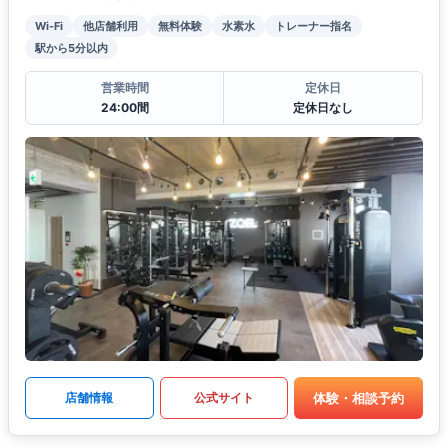
Wi-Fi
他店舗利用
無料体験
水素水
トレーナー指名
駅から5分以内
営業時間
定休日
24:00間
定休日なし
体験・相談予約
店舗情報
公式サイト