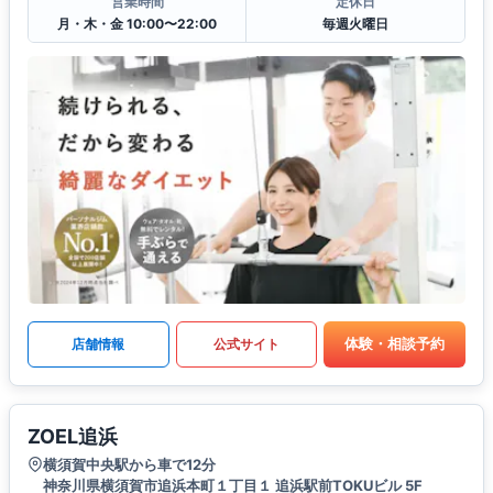
営業時間
定休日
月・木・金 10:00〜22:00
毎週火曜日
体験・相談予約
店舗情報
公式サイト
ZOEL追浜
横須賀中央駅から車で12分
神奈川県横須賀市追浜本町１丁目１ 追浜駅前TOKUビル 5F