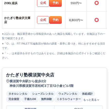
○
公式
予約
ZOEL追浜
550円〜
かたぎり塾金沢文庫
○
公式
予約
8,800円〜
店
※上記には、施設運営者から情報提供のあった施設を掲載しています。全施設は下の一
覧で確認できます。
※「○」は、FIT PALETTE編集部が独自の調査・基準に基づき、特におすすめする項目
です。
※「－」は未提供を示すものではありません。詳細は各施設の公式サイトをご確認くだ
さい。
かたぎり塾横須賀中央店
横須賀中央駅から徒歩2分
神奈川県横須賀市若松町3丁目12小倉ビル1階
タオルレンタル
シューズレンタル
ウェアレンタル
体組成計
完全個室
子連れOK
無料体験
ミネラルウォーター
もっと見る