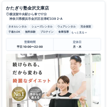
かたぎり塾金沢文庫店
横須賀中央駅から車で17分
神奈川県横浜市金沢区谷津町339 2-A
タオルレンタル
シューズレンタル
ウェアレンタル
完全個室
子連れOK
無料体験
プロテイン
食事指導
もっと見る
営業時間
定休日
平日 10:00〜22:00
月・木