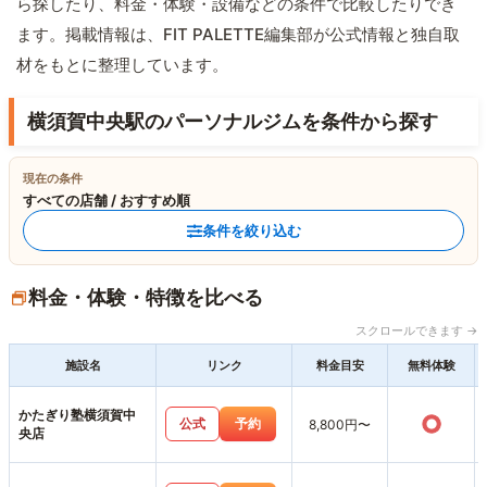
ら探したり、料金・体験・設備などの条件で比較したりでき
ます。掲載情報は、FIT PALETTE編集部が公式情報と独自取
材をもとに整理しています。
横須賀中央駅のパーソナルジムを条件から探す
現在の条件
すべての店舗 / おすすめ順
条件を絞り込む
料金・体験・特徴を比べる
スクロールできます →
施設名
リンク
料金目安
無料体験
かたぎり塾横須賀中
○
公式
予約
8,800円〜
央店