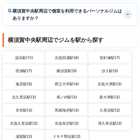
横須賀中央駅周辺で個室を利用できるパーソナルジムは
ありますか？
横須賀中央駅周辺でジムを駅から探す
追浜駅(11)
京急田浦駅(8)
安針塚駅(7)
田浦駅(7)
横須賀駅(5)
汐入駅(5)
逸見駅(5)
県立大学駅(4)
京急大津駅(3)
北久里浜駅(3)
堀ノ内駅(3)
新大津駅(3)
衣笠駅(3)
馬堀海岸駅(3)
久里浜駅(2)
京急久里浜駅(2)
京急長沢駅(2)
津久井浜駅(2)
浦賀駅(2)
ＹＲＰ野比駅(2)