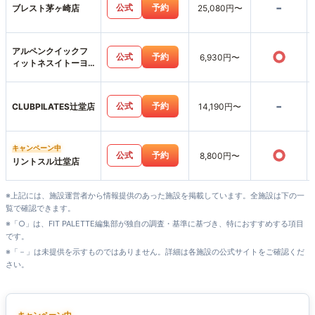
-
公式
予約
ブレスト茅ヶ崎店
25,080円〜
アルペンクイックフ
○
公式
予約
6,930円〜
ィットネスイトーヨ
ーカドー伊勢原店
-
公式
予約
CLUBPILATES辻堂店
14,190円〜
キャンペーン中
○
公式
予約
8,800円〜
リントスル辻堂店
※上記には、施設運営者から情報提供のあった施設を掲載しています。全施設は下の一
覧で確認できます。
※「○」は、FIT PALETTE編集部が独自の調査・基準に基づき、特におすすめする項目
です。
※「－」は未提供を示すものではありません。詳細は各施設の公式サイトをご確認くだ
さい。