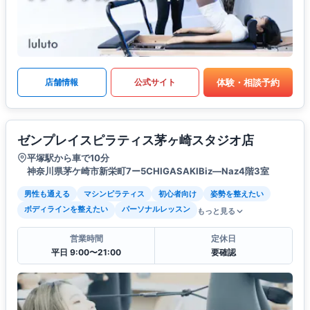
体験・相談予約
店舗情報
公式サイト
ゼンプレイスピラティス茅ヶ崎スタジオ店
平塚駅から車で10分
神奈川県茅ケ崎市新栄町7ー5CHIGASAKIBiz―Naz4階3室
男性も通える
マシンピラティス
初心者向け
姿勢を整えたい
ボディラインを整えたい
パーソナルレッスン
もっと見る
営業時間
定休日
平日 9:00〜21:00
要確認