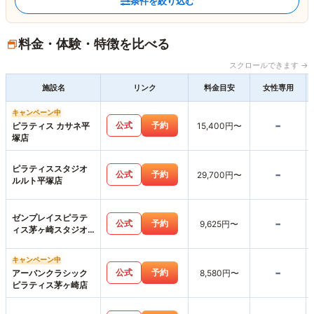
条件を絞り込む
料金・体験・特徴を比べる
スクロールできます →
施設名
リンク
料金目安
女性専用
キャンペーン中
-
公式
予約
ピラティス カサネ平
15,400円〜
塚店
ピラティススタジオ
-
公式
予約
29,700円〜
ルルト平塚店
ゼンプレイスピラテ
-
公式
予約
9,625円〜
ィス茅ヶ崎スタジオ
店
キャンペーン中
-
公式
予約
アーバンクラシック
8,580円〜
ピラティス茅ヶ崎店