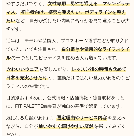
やすさだけでなく、
女性専用、男性も通える、マシンピラテ
ィス
、
初心者向け、姿勢を整えたい、ボディラインを整え
たい
など、自分が受けたい内容に合うかを見て選ぶことが大
切です。
近年は、モデルや芸能人、プロスポーツ選手などが取り入れ
ていることでも注目され、
自分磨きや健康的なライフスタイ
ル
の一つとしてピラティスを始める人も増えています。
かわいいウェア
を楽しんだり、
レッスン後の時間も含めて
日常を充実させたり
と、運動だけではない魅力があるのもピ
ラティスの特徴です。
目的別おすすめは、公式情報・店舗情報・独自取材をもと
に、FIT PALETTE編集部が独自の基準で選定しています。
気になる店舗があれば、
選定理由やサービス内容
を見比べ
ながら、自分が
通いやすく続けやすい店舗
を探してみてく
ださい。