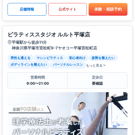
体験・相談予約
店舗情報
公式サイト
ピラティススタジオ ルルト平塚店
平塚駅から徒歩11分
神奈川県平塚市宮松町9-7ヤオコー平塚宮松町店
男性も通える
マシンピラティス
初心者向け
姿勢を整えたい
ボディラインを整えたい
パーソナルレッスン
もっと見る
営業時間
定休日
9:00〜21:00
要確認