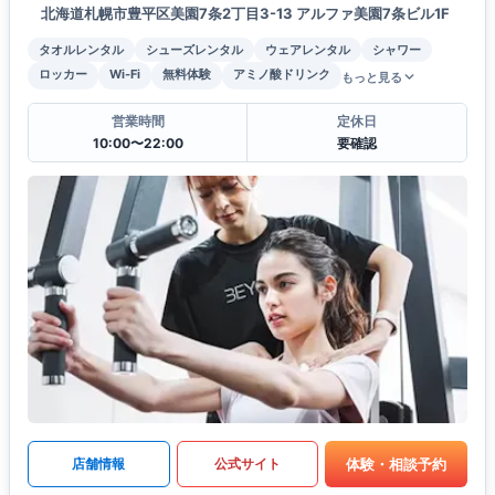
北海道札幌市豊平区美園7条2丁目3-13 アルファ美園7条ビル1F
タオルレンタル
シューズレンタル
ウェアレンタル
シャワー
ロッカー
Wi-Fi
無料体験
アミノ酸ドリンク
もっと見る
営業時間
定休日
10:00〜22:00
要確認
体験・相談予約
店舗情報
公式サイト