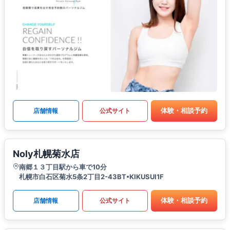
体験・相談予約
店舗情報
公式サイト
Noly札幌菊水店
南郷１３丁目駅から車で10分
札幌市白石区菊水5条2丁目2-43BT•KIKUSUI1F
体験・相談予約
店舗情報
公式サイト