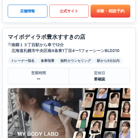
体験・相談予約
店舗情報
公式サイト
マイボディラボ豊水すすきの店
南郷１３丁目駅から車で12分
北海道札幌市中央区南4条東1丁目4ー1フォーシーンBLD210
トレーナー指名
食事指導
無料カウンセリング
駅から5分以内
営業時間
定休日
ー
要確認