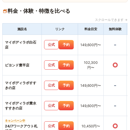
料金・体験・特徴を比べる
スクロールできます →
施設名
リンク
料金目安
無料体験
マイボディラボ白石
-
公式
予約
149,600円〜
店
102,300
○
公式
予約
ビヨンド豊平店
円〜
マイボディラボすす
-
公式
予約
149,600円〜
きの店
マイボディラボ豊水
-
公式
予約
149,600円〜
すすきの店
キャンペーン中
○
公式
予約
24/7ワークアウト札
10,450円〜