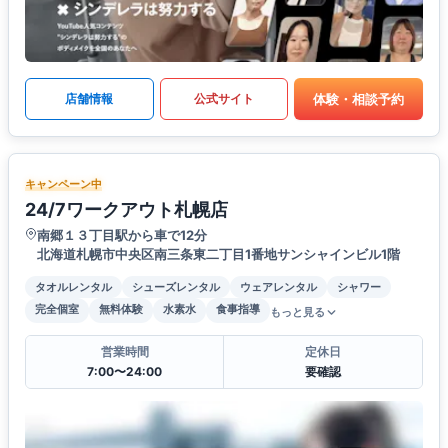
体験・相談予約
店舗情報
公式サイト
キャンペーン中
24/7ワークアウト札幌店
南郷１３丁目駅から車で12分
北海道札幌市中央区南三条東二丁目1番地サンシャインビル1階
タオルレンタル
シューズレンタル
ウェアレンタル
シャワー
完全個室
無料体験
水素水
食事指導
もっと見る
営業時間
定休日
7:00〜24:00
要確認