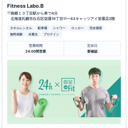
Fitness Labo.B
南郷１３丁目駅から車で4分
北海道札幌市白石区栄通19丁目11ー43キャッツアイ栄通店2階
タオルレンタル
駐車場
シャワー
ロッカー
完全個室
無料体験
水素水
プロテイン
営業時間
定休日
24:00間営業
要確認