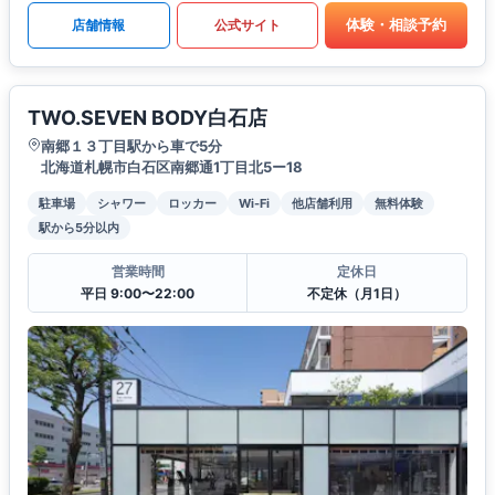
体験・相談予約
店舗情報
公式サイト
TWO.SEVEN BODY白石店
南郷１３丁目駅から車で5分
北海道札幌市白石区南郷通1丁目北5ー18
駐車場
シャワー
ロッカー
Wi-Fi
他店舗利用
無料体験
駅から5分以内
営業時間
定休日
平日 9:00〜22:00
不定休（月1日）