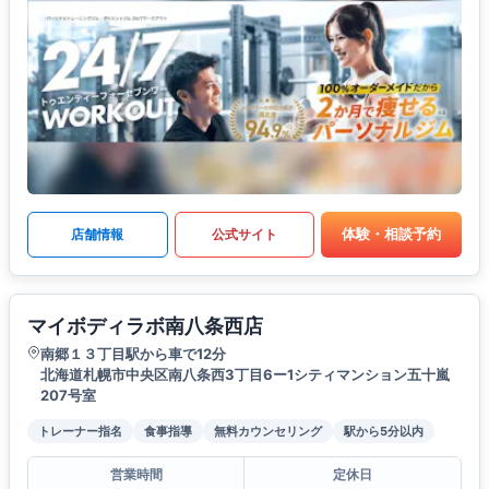
体験・相談予約
店舗情報
公式サイト
マイボディラボ南八条西店
南郷１３丁目駅から車で12分
北海道札幌市中央区南八条西3丁目6ー1シティマンション五十嵐
207号室
トレーナー指名
食事指導
無料カウンセリング
駅から5分以内
営業時間
定休日