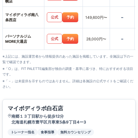
幌店
マイボディラボ南八
-
公式
予約
149,600円〜
条西店
パーソナルジム
-
公式
予約
28,000円〜
MORE大通店
※上記には、施設運営者から情報提供のあった施設を掲載しています。全施設は下の一
覧で確認できます。
※「○」は、FIT PALETTE編集部が独自の調査・基準に基づき、特におすすめする項目
です。
※「－」は未提供を示すものではありません。詳細は各施設の公式サイトをご確認くだ
さい。
マイボディラボ白石店
南郷１３丁目駅から徒歩12分
北海道札幌市豊平区月寒東5条9丁目4ー3
トレーナー指名
食事指導
無料カウンセリング