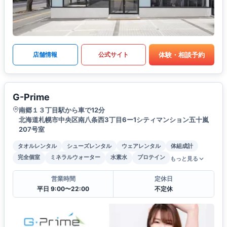
体験・相談予約
店舗情報
公式サイト
G-Prime
南郷１３丁目駅から車で12分
北海道札幌市中央区南八条西3丁目6ー1シティマンション五十嵐
207号室
タオルレンタル
シューズレンタル
ウェアレンタル
体組成計
完全個室
ミネラルウォーター
水素水
プロテイン
もっと見る
営業時間
定休日
平日 9:00〜22:00
不定休