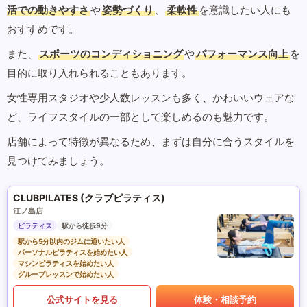
活での動きやすさ
や
姿勢づくり
、
柔軟性
を意識したい人にも
おすすめです。
また、
スポーツのコンディショニング
や
パフォーマンス向上
を
目的に取り入れられることもあります。
女性専用スタジオや少人数レッスンも多く、かわいいウェアな
ど、ライフスタイルの一部として楽しめるのも魅力です。
店舗によって特徴が異なるため、まずは自分に合うスタイルを
見つけてみましょう。
CLUBPILATES (クラブピラティス)
江ノ島店
ピラティス
駅から徒歩9分
駅から5分以内のジムに通いたい人
パーソナルピラティスを始めたい人
マシンピラティスを始めたい人
グループレッスンで始めたい人
公式サイトを見る
体験・相談予約