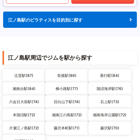
江ノ島駅のピラティスを目的別に探す
江ノ島駅周辺でジムを駅から探す
辻堂駅(87)
長後駅(86)
善行駅(84)
湘南台駅(84)
柳小路駅(77)
鵠沼海岸駅(76)
六会日大前駅(74)
目白山下駅(74)
石上駅(73)
本鵠沼駅(72)
湘南江の島駅(72)
湘南海岸公園駅(72)
片瀬江ノ島駅(72)
藤沢本町駅(71)
藤沢駅(70)