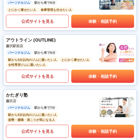
パーソナルジム
駅から車で6分
とにかく痩せたい人
食事管理も任せたい人
公式サイトを見る
体験・相談予約
アウトライン (OUTLINE)
藤沢駅前店
パーソナルジム
駅から車で6分
駅から5分以内のジムに通いたい人
とにかく痩せたい人
女性専用ジムに通いたい人
公式サイトを見る
体験・相談予約
かたぎり塾
藤沢店
パーソナルジム
駅から車で7分
駅から5分以内のジムに通いたい人
姿勢・腰痛・肩こりが気になる人
公式サイトを見る
体験・相談予約