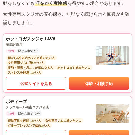
動をしなくても
汗をかく爽快感
を得やすい場合があります。
女性専用スタジオの安心感や、無理なく続けられる回数かも確
認しましょう。
ホットヨガスタジオ LAVA
藤沢駅前店
ヨガ
駅から車で7分
駅から5分以内のジムに通いたい人
女性専用ジムに通いたい人
姿勢・腰痛・肩こりが気になる人
ホットヨガを始めたい人
ストレスを解消したい人
公式サイトを見る
体験・相談予約
ボディーズ
テラスモール湘南スタジオ店
ヨガ
駅から車で10分
運動不足を解消したい人
女性専用ジムに通いたい人
グループレッスンで始めたい人