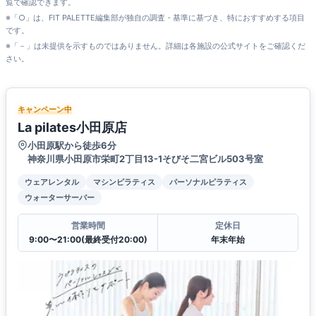
覧で確認できます。
※「○」は、FIT PALETTE編集部が独自の調査・基準に基づき、特におすすめする項目
です。
※「－」は未提供を示すものではありません。詳細は各施設の公式サイトをご確認くだ
さい。
キャンペーン中
La pilates小田原店
小田原駅から徒歩6分
神奈川県小田原市栄町2丁目13-1そびそ二宮ビル503号室
ウェアレンタル
マシンピラティス
パーソナルピラティス
ウォーターサーバー
営業時間
定休日
9:00〜21:00(最終受付20:00)
年末年始