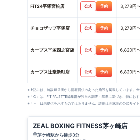
FiT24平塚宮松店
3,278円
公式
予約
チョコザップ平塚店
3,278円
公式
予約
カーブス平塚四之宮店
6,820円
公式
予約
カーブス辻堂新町店
6,820円
公式
予約
※上記には、施設運営者から情報提供のあった施設を掲載しています。
※「○」は、FIT PALETTE編集部が独自の調査・基準に基づき、特にお
※「－」は未提供を示すものではありません。詳細は各施設の公式サイト
ZEAL BOXING FITNESS茅ヶ崎店
茅ケ崎駅から徒歩3分