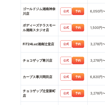
ゴールドジム湘南神奈
6,050円
公式
予約
川店
ボディーズテラスモー
1,500円
公式
予約
ル湘南スタジオ店
FiT24Luz湘南辻堂店
3,278円
公式
予約
チョコザップ寒川店
3,278円
公式
予約
カーブス寒川岡田店
6,820円
公式
予約
チョコザップ辻堂新町
3,278円
公式
予約
店