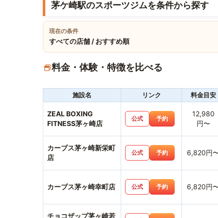
茅ケ崎駅のスポーツジムを条件から探す
現在の条件
すべての店舗 / おすすめ順
料金・体験・特徴を比べる
施設名
リンク
料金目安
ZEAL BOXING
12,980
公式
予約
FITNESS茅ヶ崎店
円〜
カーブス茅ヶ崎新栄町
6,820円
公式
予約
店
カーブス茅ヶ崎幸町店
6,820円
公式
予約
チョコザップ茅ヶ崎若