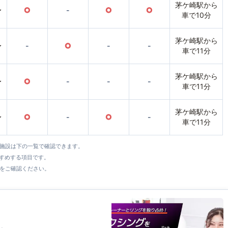
茅ケ崎駅から
〜
○
-
○
○
車で10分
茅ケ崎駅から
〜
-
○
-
-
車で11分
茅ケ崎駅から
〜
○
-
-
-
車で11分
茅ケ崎駅から
〜
○
-
○
-
車で11分
全施設は下の一覧で確認できます。
すすめする項目です。
をご確認ください。