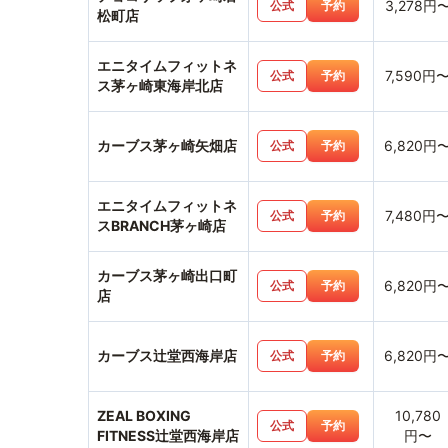
3,278円
公式
予約
松町店
エニタイムフィットネ
7,590円
公式
予約
ス茅ヶ崎東海岸北店
カーブス茅ヶ崎矢畑店
6,820円
公式
予約
エニタイムフィットネ
7,480円
公式
予約
スBRANCH茅ヶ崎店
カーブス茅ヶ崎出口町
6,820円
公式
予約
店
カーブス辻堂西海岸店
6,820円
公式
予約
ZEAL BOXING
10,780
公式
予約
FITNESS辻堂西海岸店
円〜