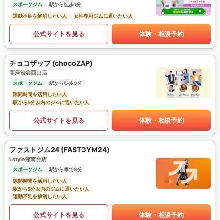
スポーツジム
駅から徒歩1分
運動不足を解消したい人
女性専用ジムに通いたい人
公式サイトを見る
体験・相談予約
チョコザップ (chocoZAP)
高座渋谷西口店
スポーツジム
駅から徒歩3分
隙間時間を活用したい人
駅から5分以内のジムに通いたい人
公式サイトを見る
体験・相談予約
ファストジム24 (FASTGYM24)
Lstyle湘南台店
スポーツジム
駅から車で8分
隙間時間を活用したい人
駅から5分以内のジムに通いたい人
運動不足を解消したい人
公式サイトを見る
体験・相談予約