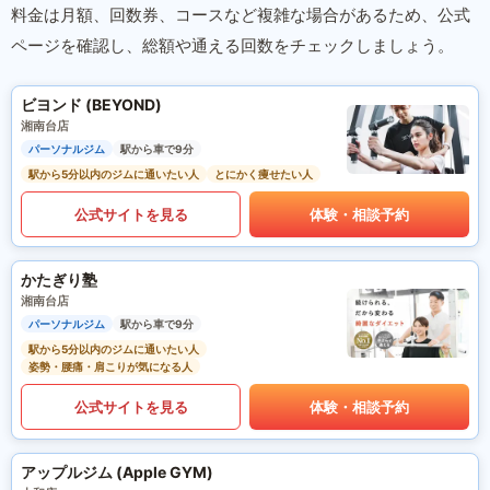
料金は月額、回数券、コースなど複雑な場合があるため、公式
ページを確認し、総額や通える回数をチェックしましょう。
ビヨンド (BEYOND)
湘南台店
パーソナルジム
駅から車で9分
駅から5分以内のジムに通いたい人
とにかく痩せたい人
公式サイトを見る
体験・相談予約
かたぎり塾
湘南台店
パーソナルジム
駅から車で9分
駅から5分以内のジムに通いたい人
姿勢・腰痛・肩こりが気になる人
公式サイトを見る
体験・相談予約
アップルジム (Apple GYM)