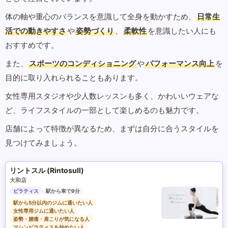
体の軸や重心のバランスを意識して全身を動かすため、
日常生
活での動きやすさ
や
姿勢づくり
、
柔軟性
を意識したい人にも
おすすめです。
また、
スポーツのコンディショニング
や
パフォーマンス向上
を
目的に取り入れられることもあります。
女性専用スタジオや少人数レッスンも多く、かわいいウェアな
ど、ライフスタイルの一部として楽しめるのも魅力です。
店舗によって特徴が異なるため、まずは自分に合うスタイルを
見つけてみましょう。
リントスル (Rintosull)
大和店
ピラティス
駅から車で9分
駅から5分以内のジムに通いたい人
女性専用ジムに通いたい人
姿勢・腰痛・肩こりが気になる人
マシンピラティスを始めたい人