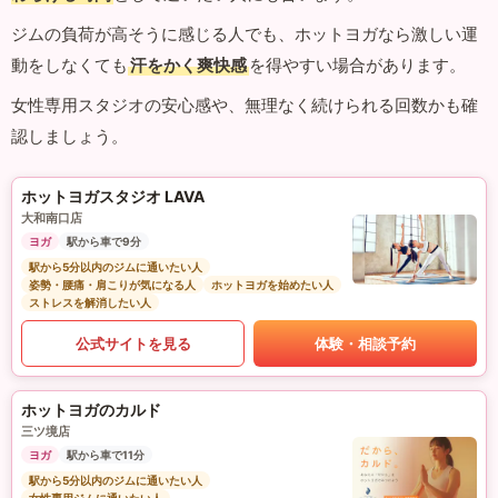
ジムの負荷が高そうに感じる人でも、ホットヨガなら激しい運
動をしなくても
汗をかく爽快感
を得やすい場合があります。
女性専用スタジオの安心感や、無理なく続けられる回数かも確
認しましょう。
ホットヨガスタジオ LAVA
大和南口店
ヨガ
駅から車で9分
駅から5分以内のジムに通いたい人
姿勢・腰痛・肩こりが気になる人
ホットヨガを始めたい人
ストレスを解消したい人
公式サイトを見る
体験・相談予約
ホットヨガのカルド
三ツ境店
ヨガ
駅から車で11分
駅から5分以内のジムに通いたい人