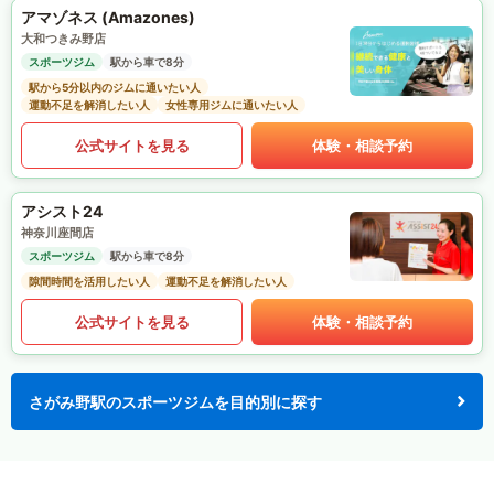
アマゾネス (Amazones)
大和つきみ野店
スポーツジム
駅から車で8分
駅から5分以内のジムに通いたい人
運動不足を解消したい人
女性専用ジムに通いたい人
公式サイトを見る
体験・相談予約
アシスト24
神奈川座間店
スポーツジム
駅から車で8分
隙間時間を活用したい人
運動不足を解消したい人
公式サイトを見る
体験・相談予約
さがみ野駅のスポーツジムを目的別に探す