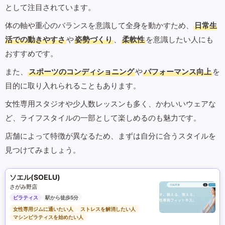
として注目されています。
体の軸や重心のバランスを意識して全身を動かすため、
日常生
活での動きやすさ
や
姿勢づくり
、
柔軟性
を意識したい人にも
おすすめです。
また、
スポーツのコンディショニング
や
パフォーマンス向上
を
目的に取り入れられることもあります。
女性専用スタジオや少人数レッスンも多く、かわいいウェアな
ど、ライフスタイルの一部として楽しめるのも魅力です。
店舗によって特徴が異なるため、まずは自分に合うスタイルを
見つけてみましょう。
ソエル(SOELU)
さがみ野店
ピラティス
駅から徒歩5分
女性専用ジムに通いたい人
ストレスを解消したい人
マシンピラティスを始めたい人