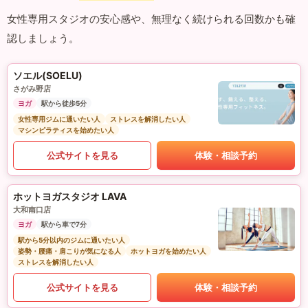
女性専用スタジオの安心感や、無理なく続けられる回数かも確
認しましょう。
ソエル(SOELU)
さがみ野店
ヨガ
駅から徒歩5分
女性専用ジムに通いたい人
ストレスを解消したい人
マシンピラティスを始めたい人
公式サイトを見る
体験・相談予約
ホットヨガスタジオ LAVA
大和南口店
ヨガ
駅から車で7分
駅から5分以内のジムに通いたい人
姿勢・腰痛・肩こりが気になる人
ホットヨガを始めたい人
ストレスを解消したい人
公式サイトを見る
体験・相談予約