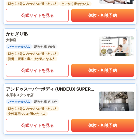
駅から5分以内のジムに通いたい人
とにかく痩せたい人
公式サイトを見る
体験・相談予約
かたぎり塾
大和店
パーソナルジム
駅から車で6分
駅から5分以内のジムに通いたい人
姿勢・腰痛・肩こりが気になる人
公式サイトを見る
体験・相談予約
アンドゥスーパーボディ (UNDEUX SUPERBODY)
本厚木スタジオ店
パーソナルジム
駅から車で14分
駅から5分以内のジムに通いたい人
女性専用ジムに通いたい人
公式サイトを見る
体験・相談予約