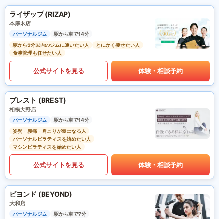
ライザップ (RIZAP)
本厚木店
パーソナルジム
駅から車で14分
駅から5分以内のジムに通いたい人
とにかく痩せたい人
食事管理も任せたい人
公式サイトを見る
体験・相談予約
ブレスト (BREST)
相模大野店
パーソナルジム
駅から車で14分
姿勢・腰痛・肩こりが気になる人
パーソナルピラティスを始めたい人
マシンピラティスを始めたい人
公式サイトを見る
体験・相談予約
ビヨンド (BEYOND)
大和店
パーソナルジム
駅から車で7分