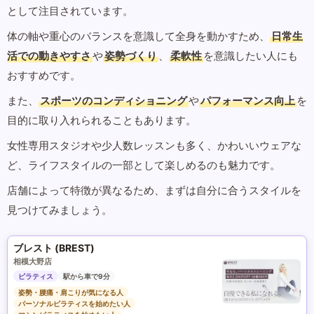
として注目されています。
体の軸や重心のバランスを意識して全身を動かすため、
日常生
活での動きやすさ
や
姿勢づくり
、
柔軟性
を意識したい人にも
おすすめです。
また、
スポーツのコンディショニング
や
パフォーマンス向上
を
目的に取り入れられることもあります。
女性専用スタジオや少人数レッスンも多く、かわいいウェアな
ど、ライフスタイルの一部として楽しめるのも魅力です。
店舗によって特徴が異なるため、まずは自分に合うスタイルを
見つけてみましょう。
ブレスト (BREST)
相模大野店
ピラティス
駅から車で9分
姿勢・腰痛・肩こりが気になる人
パーソナルピラティスを始めたい人