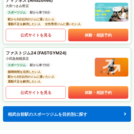
アマゾネス (Amazones)
大和つきみ野店
スポーツジム
駅から車で8分
駅から5分以内のジムに通いたい人
運動不足を解消したい人
女性専用ジムに通いたい人
公式サイトを見る
体験・相談予約
ファストジム24 (FASTGYM24)
小田急相模原店
スポーツジム
駅から車で5分
隙間時間を活用したい人
駅から5分以内のジムに通いたい人
運動不足を解消したい人
公式サイトを見る
体験・相談予約
相武台前駅のスポーツジムを目的別に探す