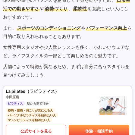
体の軸や重心のバランスを意識して全身を動かすため、
日常生
活での動きやすさ
や
姿勢づくり
、
柔軟性
を意識したい人にも
おすすめです。
また、
スポーツのコンディショニング
や
パフォーマンス向上
を
目的に取り入れられることもあります。
女性専用スタジオや少人数レッスンも多く、かわいいウェアな
ど、ライフスタイルの一部として楽しめるのも魅力です。
店舗によって特徴が異なるため、まずは自分に合うスタイルを
見つけてみましょう。
La pilates（ラピラティス）
小田原店
ピラティス
駅から車で16分
姿勢・腰痛・肩こりが気になる人
パーソナルピラティスを始めたい人
マシンピラティスを始めたい人
公式サイトを見る
体験・相談予約