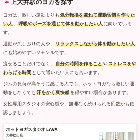
上大井駅のヨガを探す
ヨガは、激しい運動よりも
気分転換を兼ねて運動習慣を作りた
い人
、
呼吸やポーズを通じて体を動かしたい人
に向いていま
す。
運動が久しぶりの人や、
リラックスしながら体を動かしたい人
にも始めやすいジャンルです。
痩せることだけでなく、
自分の時間を作ること
や
ストレスをや
わらげる時間
として通いたい人にも合います。
ジムの負荷が高そうに感じる人でも、ホットヨガなら激しい運
動をしなくても
汗をかく爽快感
を得やすい場合があります。
女性専用スタジオの安心感や、無理なく続けられる回数かも確
認しましょう。
ホットヨガスタジオ LAVA
大井松田店