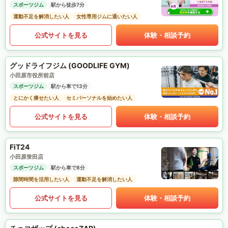
スポーツジム
駅から徒歩7分
運動不足を解消したい人
女性専用ジムに通いたい人
公式サイトを見る
体験・相談予約
グッドライフジム (GOODLIFE GYM)
小田原市役所前店
スポーツジム
駅から車で13分
とにかく痩せたい人
セミパーソナルを始めたい人
公式サイトを見る
体験・相談予約
FiT24
小田原蛍田店
スポーツジム
駅から車で8分
隙間時間を活用したい人
運動不足を解消したい人
公式サイトを見る
体験・相談予約