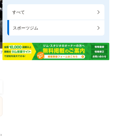
すべて
スポーツジム
7
。
→