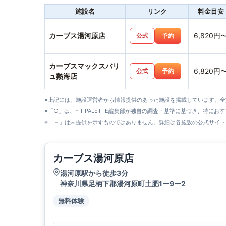
施設名
リンク
料金目安
カーブス湯河原店
6,820円
公式
予約
カーブスマックスバリ
6,820円
公式
予約
ュ熱海店
※上記には、施設運営者から情報提供のあった施設を掲載しています。
※「○」は、FIT PALETTE編集部が独自の調査・基準に基づき、特にお
※「－」は未提供を示すものではありません。詳細は各施設の公式サイト
カーブス湯河原店
湯河原駅から徒歩3分
神奈川県足柄下郡湯河原町土肥1ー9ー2
無料体験