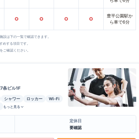
ら車で6分
豊平公園駅か
○
○
○
○
ら車で6分
全施設は下の一覧で確認できます。
すすめする項目です。
をご確認ください。
7条ビル1F
シャワー
ロッカー
Wi-Fi
もっと見る
定休日
要確認