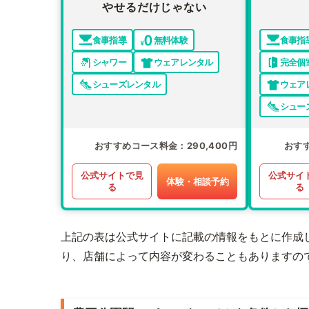
やせるだけじゃない
食事指導
無料体験
食事指
シャワー
ウェアレンタル
完全個
シューズレンタル
ウェア
シュー
おすすめコース料金
290,400円
おす
公式サイトで見
公式サイ
体験・相談予約
る
る
上記の表は公式サイトに記載の情報をもとに作成
り、店舗によって内容が変わることもありますの