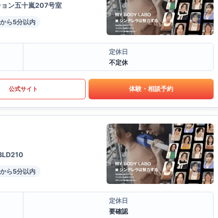
ョン五十嵐207号室
から5分以内
定休日
不定休
体験・相談予約
公式サイト
D210
から5分以内
定休日
要確認