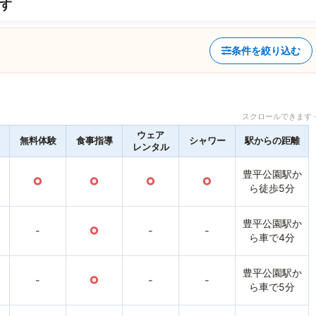
す
条件を絞り込む
スクロールできます 
ウェア
無料体験
食事指導
シャワー
駅からの距離
レンタル
豊平公園駅か
○
○
○
○
ら徒歩5分
豊平公園駅か
-
○
-
-
ら車で4分
豊平公園駅か
-
○
-
-
ら車で5分