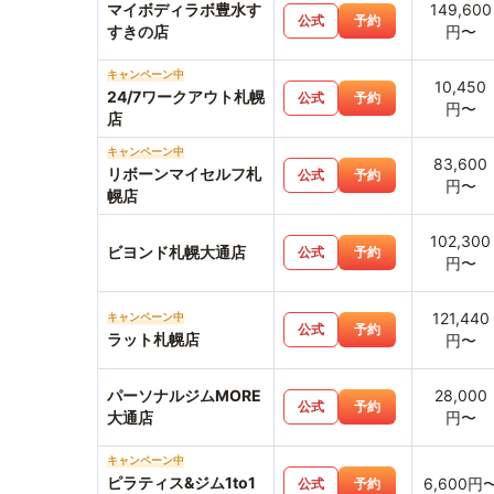
マイボディラボ豊水す
149,600
公式
予約
すきの店
円〜
キャンペーン中
10,450
24/7ワークアウト札幌
公式
予約
円〜
店
キャンペーン中
83,600
リボーンマイセルフ札
公式
予約
円〜
幌店
102,300
ビヨンド札幌大通店
公式
予約
円〜
121,440
キャンペーン中
公式
予約
ラット札幌店
円〜
パーソナルジムMORE
28,000
公式
予約
大通店
円〜
キャンペーン中
ピラティス&ジム1to1
6,600円
公式
予約