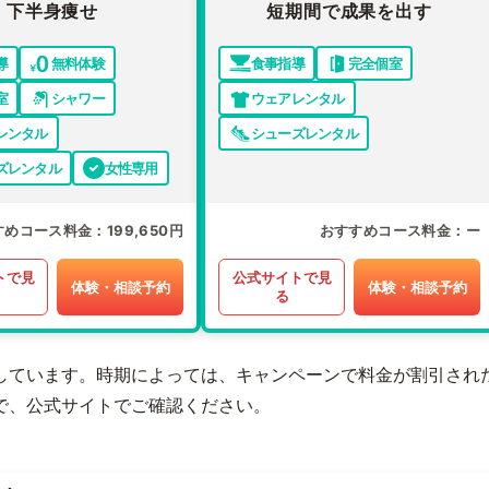
下半身痩せ
短期間で成果を出す
導
無料体験
食事指導
完全個室
室
シャワー
ウェアレンタル
レンタル
シューズレンタル
ズレンタル
女性専用
すめコース料金
199,650円
おすすめコース料金
ー
トで見
公式サイトで見
体験・相談予約
体験・相談予約
る
しています。時期によっては、キャンペーンで料金が割引され
で、公式サイトでご確認ください。