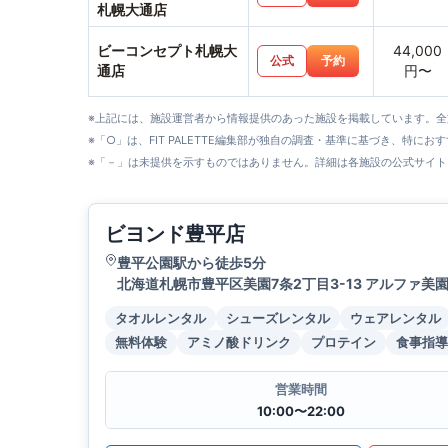
札幌大通店
ビーコンセプト札幌大
44,000
公式
予約
通店
円〜
※上記には、施設運営者から情報提供のあった施設を掲載しています。
※「○」は、FIT PALETTE編集部が独自の調査・基準に基づき、特にお
※「－」は未提供を示すものではありません。詳細は各施設の公式サイト
ビヨンド豊平店
豊平公園駅から徒歩5分
北海道札幌市豊平区美園7条2丁目3-13 アルファ美園
タオルレンタル
シューズレンタル
ウェアレンタル
無料体験
アミノ酸ドリンク
プロテイン
食事指導
営業時間
10:00〜22:00