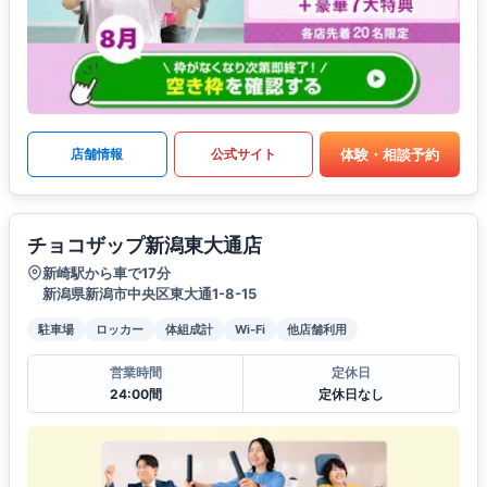
体験・相談予約
店舗情報
公式サイト
チョコザップ新潟東大通店
新崎駅から車で17分
新潟県新潟市中央区東大通1-8-15
駐車場
ロッカー
体組成計
Wi-Fi
他店舗利用
営業時間
定休日
24:00間
定休日なし