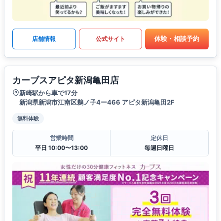
体験・相談予約
店舗情報
公式サイト
カーブスアピタ新潟亀田店
新崎駅から車で17分
新潟県新潟市江南区鵜ノ子4ー466 アピタ新潟亀田2F
無料体験
営業時間
定休日
平日 10:00〜13:00
毎週日曜日