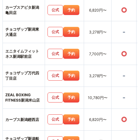
カーブスアピタ新潟
○
公式
予約
6,820円〜
亀田店
チョコザップ新潟東
-
公式
予約
3,278円〜
大通店
エニタイムフィット
○
公式
予約
7,700円〜
ネス新潟駅前店
チョコザップ万代四
-
公式
予約
3,278円〜
丁目店
ZEAL BOXING
-
公式
予約
10,780円〜
FITNESS新潟米山店
○
公式
予約
カーブス新潟鐙西店
6,820円〜
チョコザップ新潟船