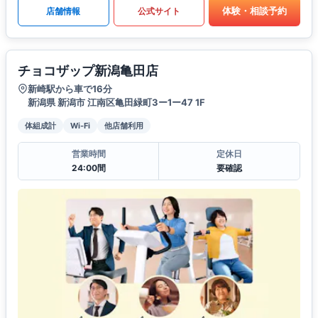
体験・相談予約
店舗情報
公式サイト
チョコザップ新潟亀田店
新崎駅から車で16分
新潟県 新潟市 江南区亀田緑町3ー1ー47 1F
体組成計
Wi-Fi
他店舗利用
営業時間
定休日
24:00間
要確認