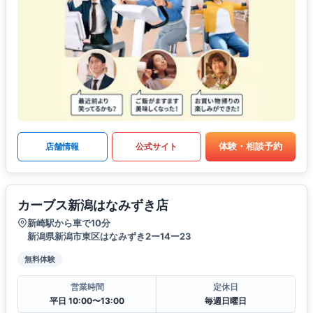
体験・相談予約
店舗情報
公式サイト
カーブス新潟はなみずき店
新崎駅から車で10分
新潟県新潟市東区はなみずき2ー14ー23
無料体験
営業時間
定休日
平日 10:00〜13:00
毎週日曜日