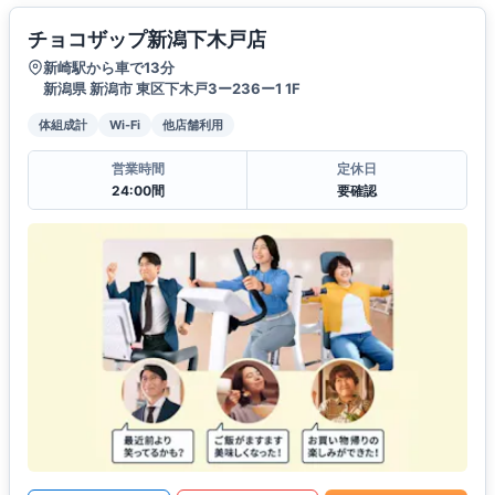
チョコザップ新潟下木戸店
新崎駅から車で13分
新潟県 新潟市 東区下木戸3ー236ー1 1F
体組成計
Wi-Fi
他店舗利用
営業時間
定休日
24:00間
要確認