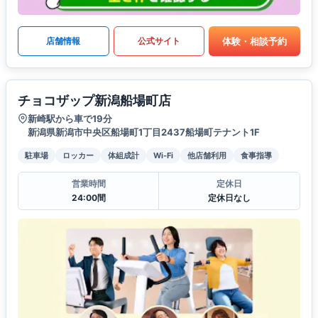
体験・相談予約
店舗情報
公式サイト
チョコザップ新潟船場町店
新崎駅から車で19分
新潟県新潟市中央区船場町1丁目2437船場町テナント1F
駐車場
ロッカー
体組成計
Wi-Fi
他店舗利用
食事指導
営業時間
定休日
24:00間
定休日なし