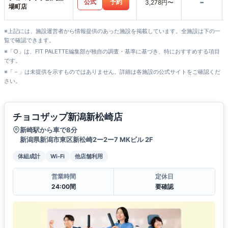
-
公式
予約
3,278円〜
場町店
※上記には、施設運営者から情報提供のあった施設を掲載しています。全施設は下の一
覧で確認できます。
※「○」は、FIT PALETTE編集部が独自の調査・基準に基づき、特におすすめする項目
です。
※「－」は未提供を示すものではありません。詳細は各施設の公式サイトをご確認くだ
さい。
チョコザップ新潟新松崎店
新崎駅から車で8分
新潟県新潟市東区新松崎2ー2ー7 MKビル 2F
体組成計
Wi-Fi
他店舗利用
営業時間
定休日
24:00間
要確認