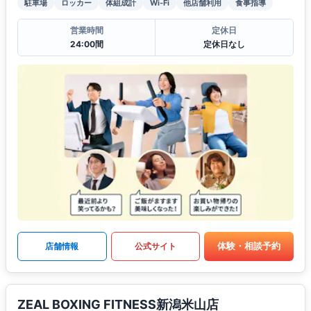
駐車場
ロッカー
体組成計
Wi-Fi
他店舗利用
食事指導
営業時間
定休日
24:00間
定休日なし
体験・相談予約
店舗情報
公式サイト
ZEAL BOXING FITNESS新潟米山店