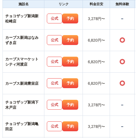
施設名
リンク
料金目安
無料体験
チョコザップ新潟新
-
公式
予約
3,278円〜
松崎店
カーブス新潟はなみ
○
公式
予約
6,820円〜
ずき店
カーブスマーケット
○
公式
予約
6,820円〜
シティ河渡店
○
公式
予約
カーブス新潟豊栄店
6,820円〜
チョコザップ新潟下
-
公式
予約
3,278円〜
木戸店
チョコザップ新潟亀
-
公式
予約
3,278円〜
田店