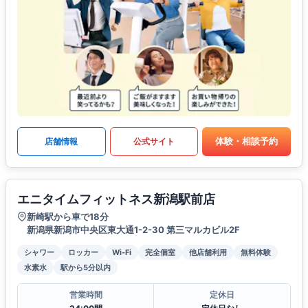
体験・相談予約
店舗情報
公式サイト
エニタイムフィットネス新潟駅前店
新崎駅から車で18分
新潟県新潟市中央区東大通1-2-30 第三マルカビル2F
シャワー
ロッカー
Wi-Fi
完全個室
他店舗利用
無料体験
水素水
駅から5分以内
営業時間
定休日