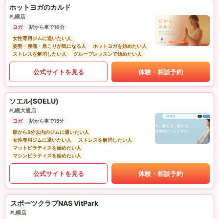
ホットヨガのカルド
札幌店
ヨガ
駅から車で16分
女性専用ジムに通いたい人
姿勢・腰痛・肩こりが気になる人
ホットヨガを始めたい人
ストレスを解消したい人
グループレッスンで始めたい人
公式サイトを見る
体験・相談予約
ソエル(SOELU)
札幌大通店
ヨガ
駅から車で15分
駅から5分以内のジムに通いたい人
女性専用ジムに通いたい人
ストレスを解消したい人
マットピラティスを始めたい人
マシンピラティスを始めたい人
公式サイトを見る
体験・相談予約
スポーツクラブNAS VitPark
札幌店