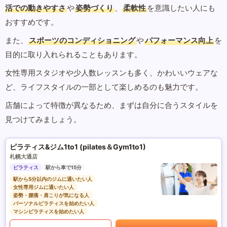
活での動きやすさ
や
姿勢づくり
、
柔軟性
を意識したい人にも
おすすめです。
また、
スポーツのコンディショニング
や
パフォーマンス向上
を
目的に取り入れられることもあります。
女性専用スタジオや少人数レッスンも多く、かわいいウェアな
ど、ライフスタイルの一部として楽しめるのも魅力です。
店舗によって特徴が異なるため、まずは自分に合うスタイルを
見つけてみましょう。
ピラティス&ジム1to1 (pilates＆Gym1to1)
札幌大通店
ピラティス
駅から車で15分
駅から5分以内のジムに通いたい人
女性専用ジムに通いたい人
姿勢・腰痛・肩こりが気になる人
パーソナルピラティスを始めたい人
マシンピラティスを始めたい人