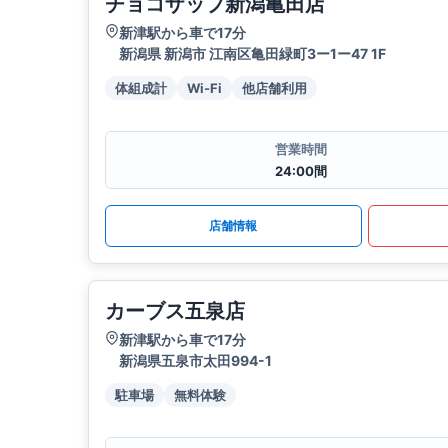
チョコザップ新潟亀田店
新津駅から車で17分
新潟県 新潟市 江南区亀田緑町3ー1ー47 1F
体組成計
Wi-Fi
他店舗利用
営業時間
24:00間
店舗情報
カーブス五泉店
新津駅から車で17分
新潟県五泉市太田994-1
駐車場
無料体験