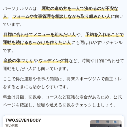
パーソナルジムは、
運動の進め方を一人で決めるのが不安な
人
、
フォームや食事管理を相談しながら取り組みたい人
に向い
ています。
目標に合わせてメニューを組みたい人
や、
予約を入れることで
運動を続けるきっかけを作りたい人
にも選ばれやすいジャンル
です。
産後の体づくり
や
ウェディング前
など、時期や目的に合わせて
運動をしたい人にも向いています。
ここで得た運動や食事の知識は、将来スポーツジムで自主トレ
をするときにも活かしやすいです。
料金は月額、回数券、コースなど複雑な場合があるため、公式
ページを確認し、総額や通える回数をチェックしましょう。
TWO.SEVEN BODY
宮の沢店