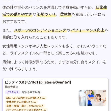
体の軸や重心のバランスを意識して全身を動かすため、
日常生
活での動きやすさ
や
姿勢づくり
、
柔軟性
を意識したい人にも
おすすめです。
また、
スポーツのコンディショニング
や
パフォーマンス向上
を
目的に取り入れられることもあります。
女性専用スタジオや少人数レッスンも多く、かわいいウェアな
ど、ライフスタイルの一部として楽しめるのも魅力です。
店舗によって特徴が異なるため、まずは自分に合うスタイルを
見つけてみましょう。
ピラティス&ジム1to1 (pilates＆Gym1to1)
札幌大通店
ピラティス
駅から車で14分
駅から5分以内のジムに通いたい人
女性専用ジムに通いたい人
姿勢・腰痛・肩こりが気になる人
パーソナルピラティスを始めたい人