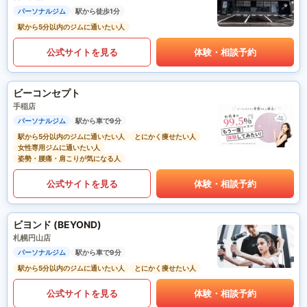
パーソナルジム
駅から徒歩1分
駅から5分以内のジムに通いたい人
公式サイトを見る
体験・相談予約
ビーコンセプト
手稲店
パーソナルジム
駅から車で9分
駅から5分以内のジムに通いたい人
とにかく痩せたい人
女性専用ジムに通いたい人
姿勢・腰痛・肩こりが気になる人
公式サイトを見る
体験・相談予約
ビヨンド (BEYOND)
札幌円山店
パーソナルジム
駅から車で9分
駅から5分以内のジムに通いたい人
とにかく痩せたい人
公式サイトを見る
体験・相談予約