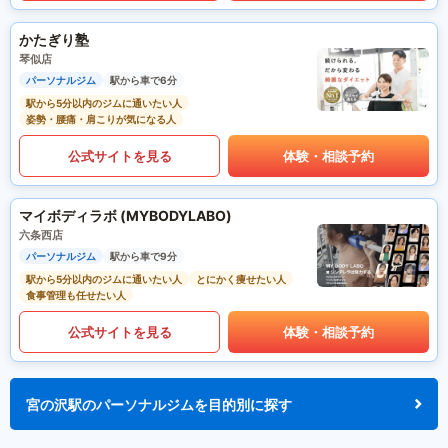
かたぎり塾
琴似店
パーソナルジム
駅から車で6分
駅から5分以内のジムに通いたい人
姿勢・腰痛・肩こりが気になる人
公式サイトを見る
体験・相談予約
マイボディラボ (MYBODYLABO)
六条西店
パーソナルジム
駅から車で9分
駅から5分以内のジムに通いたい人
とにかく痩せたい人
食事管理も任せたい人
公式サイトを見る
体験・相談予約
宮の沢駅のパーソナルジムを目的別に探す