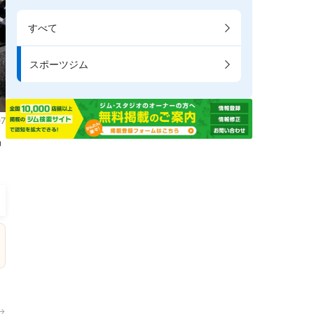
すべて
スポーツジム
7
掲
→