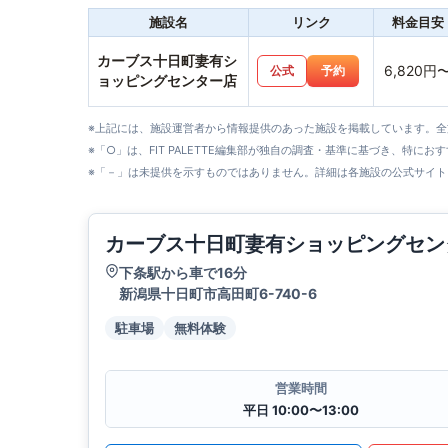
施設名
リンク
料金目安
カーブス十日町妻有シ
6,820円
公式
予約
ョッピングセンター店
※上記には、施設運営者から情報提供のあった施設を掲載しています。
※「○」は、FIT PALETTE編集部が独自の調査・基準に基づき、特にお
※「－」は未提供を示すものではありません。詳細は各施設の公式サイト
カーブス十日町妻有ショッピングセン
下条駅から車で16分
新潟県十日町市高田町6-740-6
駐車場
無料体験
営業時間
平日 10:00〜13:00