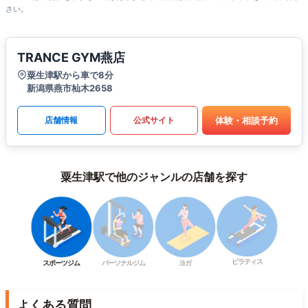
さい。
TRANCE GYM燕店
粟生津駅から車で8分
新潟県燕市杣木2658
体験・相談予約
店舗情報
公式サイト
粟生津駅で他のジャンルの店舗を探す
ピラティス
スポーツジム
パーソナルジム
ヨガ
よくある質問