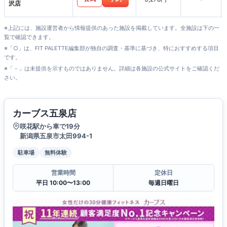
沢店
※上記には、施設運営者から情報提供のあった施設を掲載しています。全施設は下の一
覧で確認できます。
※「○」は、FIT PALETTE編集部が独自の調査・基準に基づき、特におすすめする項目
です。
※「－」は未提供を示すものではありません。詳細は各施設の公式サイトをご確認くだ
さい。
カーブス五泉店
咲花駅から車で19分
新潟県五泉市太田994-1
駐車場
無料体験
営業時間
定休日
平日 10:00〜13:00
毎週日曜日