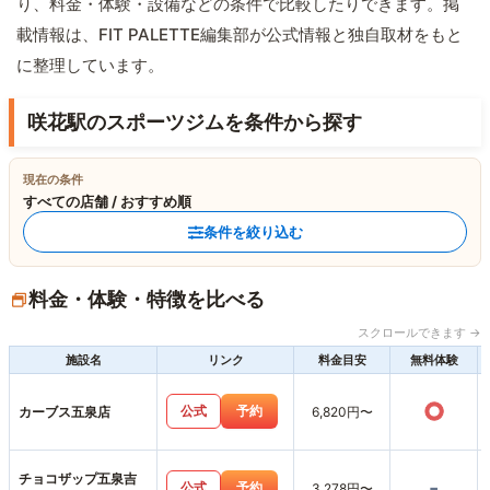
り、料金・体験・設備などの条件で比較したりできます。掲
載情報は、FIT PALETTE編集部が公式情報と独自取材をもと
に整理しています。
咲花駅のスポーツジムを条件から探す
現在の条件
すべての店舗 / おすすめ順
条件を絞り込む
料金・体験・特徴を比べる
スクロールできます →
施設名
リンク
料金目安
無料体験
○
公式
予約
カーブス五泉店
6,820円〜
チョコザップ五泉吉
-
公式
予約
3,278円〜