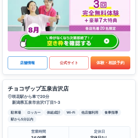
体験・相談予約
店舗情報
公式サイト
チョコザップ五泉吉沢店
咲花駅から車で20分
新潟県五泉市吉沢1丁目1-3
駐車場
ロッカー
体組成計
Wi-Fi
他店舗利用
食事指導
駅から5分以内
営業時間
定休日
24:00間
定休日なし