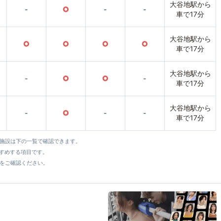
大谷地駅から
-
○
-
-
車で17分
大谷地駅から
○
○
○
○
車で17分
大谷地駅から
-
○
○
-
車で17分
大谷地駅から
-
○
-
-
車で17分
全施設は下の一覧で確認できます。
すすめする項目です。
をご確認ください。