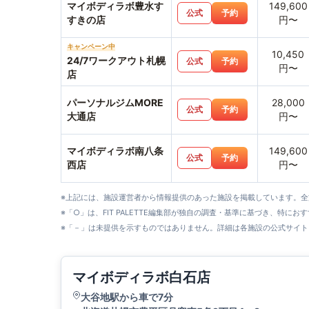
マイボディラボ豊水す
149,600
公式
予約
すきの店
円〜
キャンペーン中
10,450
24/7ワークアウト札幌
公式
予約
円〜
店
パーソナルジムMORE
28,000
公式
予約
大通店
円〜
マイボディラボ南八条
149,600
公式
予約
西店
円〜
※上記には、施設運営者から情報提供のあった施設を掲載しています。
※「○」は、FIT PALETTE編集部が独自の調査・基準に基づき、特にお
※「－」は未提供を示すものではありません。詳細は各施設の公式サイト
マイボディラボ白石店
大谷地駅から車で7分