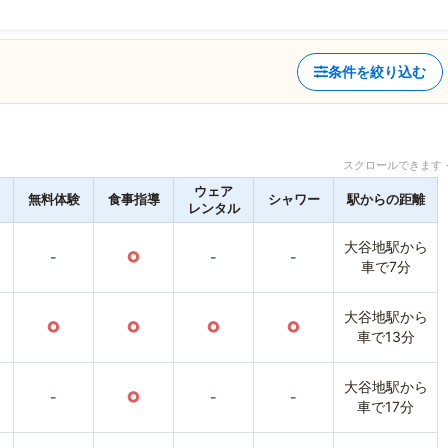
条件を絞り込む
スクロールできます 
ウェア
無料体験
食事指導
シャワー
駅からの距離
レンタル
大谷地駅から
-
○
-
-
車で7分
大谷地駅から
○
○
○
○
車で13分
大谷地駅から
-
○
-
-
車で17分