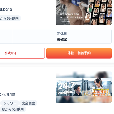
D210
から5分以内
定休日
要確認
体験・相談予約
公式サイト
ンビル1階
シャワー
完全個室
駅から5分以内