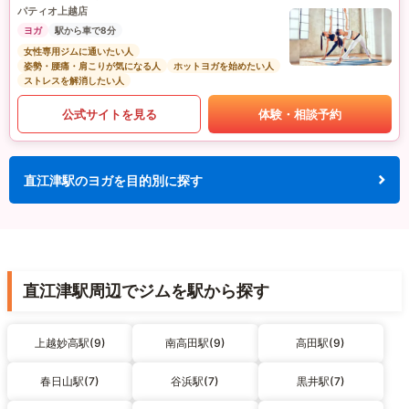
パティオ上越店
ヨガ
駅から車で8分
女性専用ジムに通いたい人
姿勢・腰痛・肩こりが気になる人
ホットヨガを始めたい人
ストレスを解消したい人
公式サイトを見る
体験・相談予約
直江津駅のヨガを目的別に探す
直江津駅周辺でジムを駅から探す
上越妙高駅(9)
南高田駅(9)
高田駅(9)
春日山駅(7)
谷浜駅(7)
黒井駅(7)