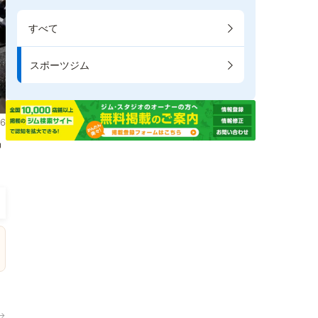
すべて
スポーツジム
6
掲
→