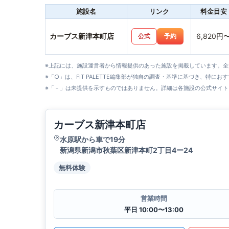
施設名
リンク
料金目安
カーブス新津本町店
6,820円
公式
予約
※上記には、施設運営者から情報提供のあった施設を掲載しています。
※「○」は、FIT PALETTE編集部が独自の調査・基準に基づき、特にお
※「－」は未提供を示すものではありません。詳細は各施設の公式サイト
カーブス新津本町店
水原駅から車で19分
新潟県新潟市秋葉区新津本町2丁目4ー24
無料体験
営業時間
平日 10:00〜13:00