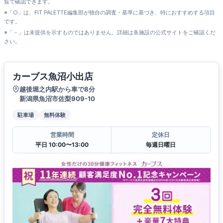
覧で確認できます。
※「○」は、FIT PALETTE編集部が独自の調査・基準に基づき、特におすすめする項目
です。
※「－」は未提供を示すものではありません。詳細は各施設の公式サイトをご確認くだ
さい。
カーブス魚沼小出店
越後堀之内駅から車で8分
新潟県魚沼市佐梨909-10
駐車場
無料体験
営業時間
定休日
平日 10:00〜13:00
毎週日曜日