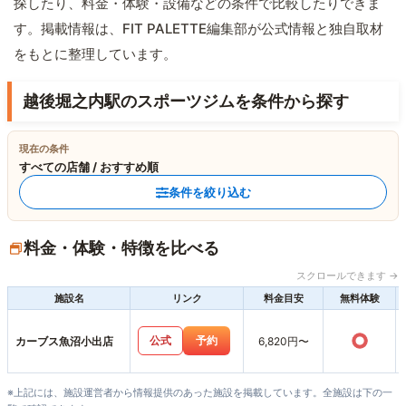
探したり、料金・体験・設備などの条件で比較したりできま
す。掲載情報は、FIT PALETTE編集部が公式情報と独自取材
をもとに整理しています。
越後堀之内駅のスポーツジムを条件から探す
現在の条件
すべての店舗 / おすすめ順
条件を絞り込む
料金・体験・特徴を比べる
スクロールできます →
施設名
リンク
料金目安
無料体験
○
公式
予約
カーブス魚沼小出店
6,820円〜
※上記には、施設運営者から情報提供のあった施設を掲載しています。全施設は下の一