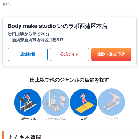
さい。
Body make studio いのラボ西蒲区本店
田上駅から車で20分
新潟県新潟市西蒲区井随817
体験・相談予約
店舗情報
公式サイト
田上駅で他のジャンルの店舗を探す
ピラティス
スポーツジム
パーソナルジム
ヨガ
よくある質問