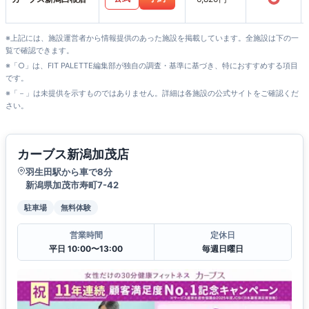
※上記には、施設運営者から情報提供のあった施設を掲載しています。全施設は下の一
覧で確認できます。
※「○」は、FIT PALETTE編集部が独自の調査・基準に基づき、特におすすめする項目
です。
※「－」は未提供を示すものではありません。詳細は各施設の公式サイトをご確認くだ
さい。
カーブス新潟加茂店
羽生田駅から車で8分
新潟県加茂市寿町7-42
駐車場
無料体験
営業時間
定休日
平日 10:00〜13:00
毎週日曜日