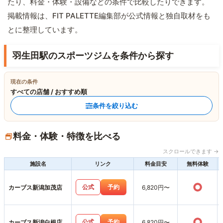
たり、料金・体験・設備などの条件で比較したりできます。
掲載情報は、FIT PALETTE編集部が公式情報と独自取材をも
とに整理しています。
羽生田駅のスポーツジムを条件から探す
現在の条件
すべての店舗 / おすすめ順
条件を絞り込む
料金・体験・特徴を比べる
スクロールできます →
施設名
リンク
料金目安
無料体験
○
公式
予約
カーブス新潟加茂店
6,820円〜
○
公式
予約
カーブス新潟白根店
6,820円〜