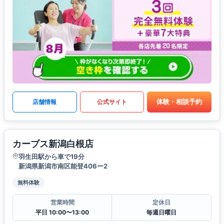
体験・相談予約
店舗情報
公式サイト
カーブス新潟白根店
羽生田駅から車で19分
新潟県新潟市南区能登406ー2
無料体験
営業時間
定休日
平日 10:00〜13:00
毎週日曜日