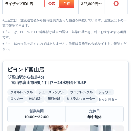
○
公式
予約
ライザップ富山店
327,800円〜
※上記には、施設運営者から情報提供のあった施設を掲載しています。全施設は下の一
覧で確認できます。
※「○」は、FIT PALETTE編集部が独自の調査・基準に基づき、特におすすめする項目
です。
※「－」は未提供を示すものではありません。詳細は各施設の公式サイトをご確認くだ
さい。
ビヨンド富山店
富山駅から徒歩4分
富山県富山市桜町1丁目7ー24水明舎ビル3F
タオルレンタル
シューズレンタル
ウェアレンタル
シャワー
ロッカー
体組成計
無料体験
ミネラルウォーター
もっと見る
営業時間
定休日
10:00〜22:00
年中無休