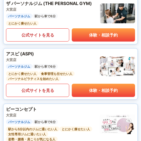
ザ パーソナルジム (THE PERSONAL GYM)
大宮店
パーソナルジム
駅から車で6分
とにかく痩せたい人
公式サイトを見る
体験・相談予約
アスピ (ASPI)
大宮店
パーソナルジム
駅から車で6分
とにかく痩せたい人
食事管理も任せたい人
パーソナルピラティスを始めたい人
公式サイトを見る
体験・相談予約
ビーコンセプト
大宮店
パーソナルジム
駅から車で6分
駅から5分以内のジムに通いたい人
とにかく痩せたい人
女性専用ジムに通いたい人
姿勢・腰痛・肩こりが気になる人