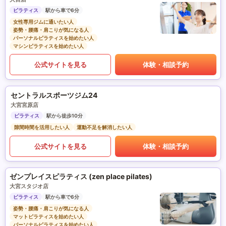
ピラティス
駅から車で6分
女性専用ジムに通いたい人
姿勢・腰痛・肩こりが気になる人
パーソナルピラティスを始めたい人
マシンピラティスを始めたい人
公式サイトを見る
体験・相談予約
セントラルスポーツジム24
大宮宮原店
ピラティス
駅から徒歩10分
隙間時間を活用したい人
運動不足を解消したい人
公式サイトを見る
体験・相談予約
ゼンプレイスピラティス (zen place pilates)
大宮スタジオ店
ピラティス
駅から車で6分
姿勢・腰痛・肩こりが気になる人
マットピラティスを始めたい人
パーソナルピラティスを始めたい人