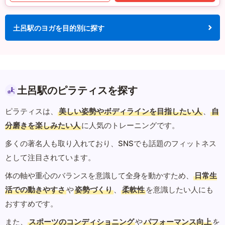
土呂駅のヨガを目的別に探す
土呂駅のピラティスを探す
ピラティスは、
美しい姿勢やボディラインを目指したい人
、
自
分磨きを楽しみたい人
に人気のトレーニングです。
多くの著名人も取り入れており、SNSでも話題のフィットネス
として注目されています。
体の軸や重心のバランスを意識して全身を動かすため、
日常生
活での動きやすさ
や
姿勢づくり
、
柔軟性
を意識したい人にも
おすすめです。
また、
スポーツのコンディショニング
や
パフォーマンス向上
を