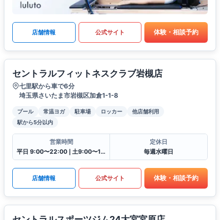
体験・相談予約
店舗情報
公式サイト
セントラルフィットネスクラブ岩槻店
七里駅から車で6分
埼玉県さいたま市岩槻区加倉1-1-8
プール
常温ヨガ
駐車場
ロッカー
他店舗利用
駅から5分以内
営業時間
定休日
平日 9:00〜22:00❘土9:00〜19:00❘日9:00〜17:00❘祝9:00〜16:30
毎週水曜日
体験・相談予約
店舗情報
公式サイト
セントラルスポーツジム24大宮宮原店