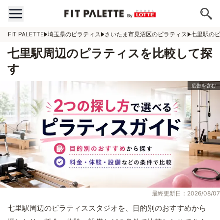
FIT PALETTE
埼玉県のピラティス
さいたま市見沼区のピラティス
七里駅の
七里駅周辺のピラティスを比較して探
す
最終更新日：2026/08/07
七里駅周辺のピラティススタジオを、目的別のおすすめから