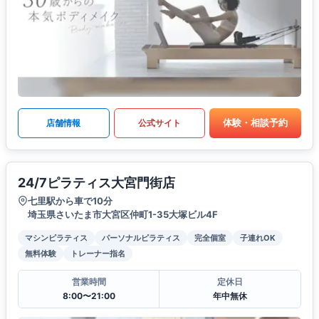
体験・相談予約
店舗情報
公式サイト
24/7ピラティス大宮門街店
七里駅から車で10分
埼玉県さいたま市大宮区仲町1-35大塚ビル4F
マシンピラティス
パーソナルピラティス
完全個室
子連れOK
無料体験
トレーナー指名
営業時間
定休日
8:00〜21:00
年中無休