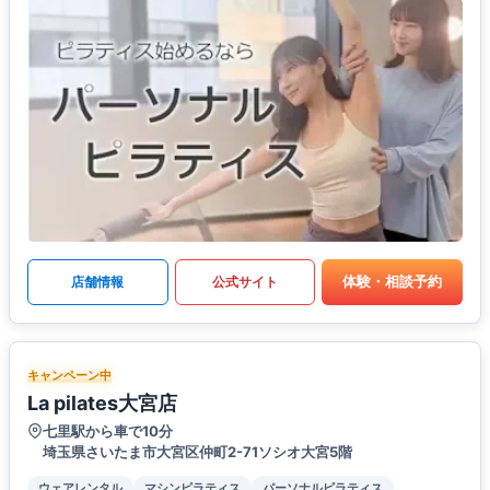
体験・相談予約
店舗情報
公式サイト
キャンペーン中
La pilates大宮店
七里駅から車で10分
埼玉県さいたま市大宮区仲町2-71ソシオ大宮5階
ウェアレンタル
マシンピラティス
パーソナルピラティス