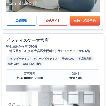
体験・相談予約
店舗情報
公式サイト
ピラティスケー大宮店
七里駅から車で10分
埼玉県さいたま市大宮区大門町2丁目1ー1エキニア大宮4階
マシンピラティス
グループピラティス
子連れOK
他店舗利用
無料体験
駅から5分以内
営業時間
定休日
火~金10:00〜22:00
毎週月曜日