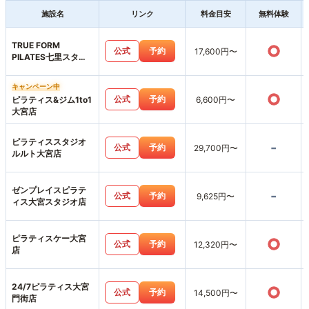
施設名
リンク
料金目安
無料体験
TRUE FORM
○
公式
予約
17,600円〜
PILATES七里スタジ
オ
キャンペーン中
○
公式
予約
ピラティス&ジム1to1
6,600円〜
大宮店
ピラティススタジオ
-
公式
予約
29,700円〜
ルルト大宮店
ゼンプレイスピラテ
-
公式
予約
9,625円〜
ィス大宮スタジオ店
ピラティスケー大宮
○
公式
予約
12,320円〜
店
24/7ピラティス大宮
○
公式
予約
14,500円〜
門街店