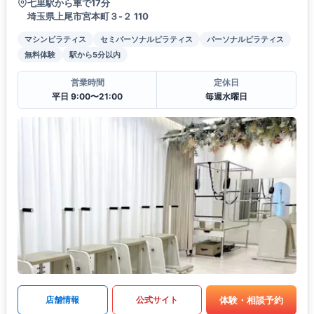
七里駅から車で17分
埼玉県上尾市宮本町３-２ 110
マシンピラティス
セミパーソナルピラティス
パーソナルピラティス
無料体験
駅から5分以内
営業時間
定休日
平日 9:00〜21:00
毎週水曜日
体験・相談予約
店舗情報
公式サイト