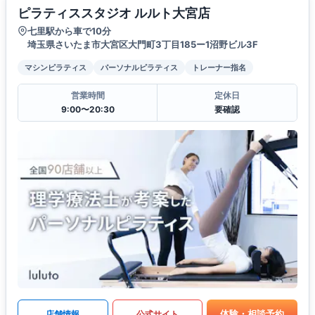
ピラティススタジオ ルルト大宮店
七里駅から車で10分
埼玉県さいたま市大宮区大門町3丁目185ー1沼野ビル3F
マシンピラティス
パーソナルピラティス
トレーナー指名
営業時間
定休日
9:00〜20:30
要確認
体験・相談予約
店舗情報
公式サイト