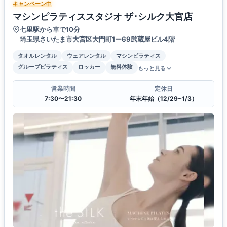
キャンペーン中
マシンピラティススタジオ ザ･シルク大宮店
七里駅から車で10分
埼玉県さいたま市大宮区大門町1ー69武蔵屋ビル4階
タオルレンタル
ウェアレンタル
マシンピラティス
グループピラティス
ロッカー
無料体験
もっと見る
営業時間
定休日
7:30〜21:30
年末年始（12/29~1/3）