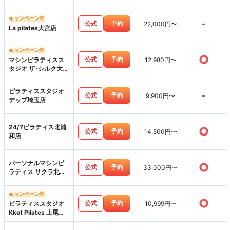
キャンペーン中
-
公式
予約
22,000円〜
La pilates大宮店
キャンペーン中
○
公式
予約
マシンピラティスス
12,980円〜
タジオ ザ･シルク大宮
店
ピラティススタジオ
-
公式
予約
9,900円〜
デップ埼玉店
24/7ピラティス北浦
○
公式
予約
14,500円〜
和店
パーソナルマシンピ
○
公式
予約
33,000円〜
ラティス サクラ北浦
和店
キャンペーン中
○
公式
予約
ピラティススタジオ
10,999円〜
Kkot Pilates 上尾店
上尾店