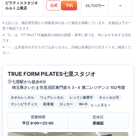
ピラティススタジオ
-
公式
予約
29,700円〜
ルルト上尾店
※上記には、施設運営者から情報提供のあった施設を掲載しています。全施設は下の一
覧で確認できます。
※「○」は、FIT PALETTE編集部が独自の調査・基準に基づき、特におすすめする項目
です。
※「－」は未提供を示すものではありません。詳細は各施設の公式サイトをご確認くだ
さい。
TRUE FORM PILATES七里スタジオ
七里駅から徒歩4分
埼玉県さいたま市見沼区東門前６３-４ 第二レジデンス 102号室
タオルレンタル
ウェアレンタル
レッスン振替可
キャンセル可
マシンピラティス
駐車場
ロッカー
Wi-Fi
もっと見る
営業時間
定休日
平日 9:00〜22:00
要確認