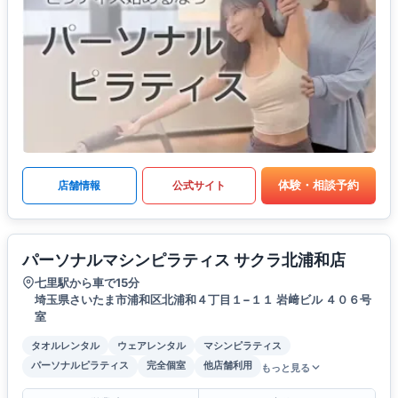
体験・相談予約
店舗情報
公式サイト
パーソナルマシンピラティス サクラ北浦和店
七里駅から車で15分
埼玉県さいたま市浦和区北浦和４丁目１−１１ 岩﨑ビル ４０６号
室
タオルレンタル
ウェアレンタル
マシンピラティス
パーソナルピラティス
完全個室
他店舗利用
もっと見る