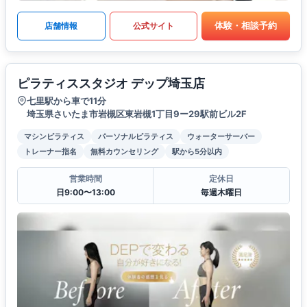
体験・相談予約
店舗情報
公式サイト
ピラティススタジオ デップ埼玉店
七里駅から車で11分
埼玉県さいたま市岩槻区東岩槻1丁目9ー29駅前ビル2F
マシンピラティス
パーソナルピラティス
ウォーターサーバー
トレーナー指名
無料カウンセリング
駅から5分以内
営業時間
定休日
日9:00〜13:00
毎週木曜日