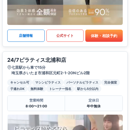
体験・相談予約
店舗情報
公式サイト
24/7ピラティス北浦和店
七里駅から車で15分
埼玉県さいたま市浦和区元町2-1-2ONビル2階
キャンセル可
マシンピラティス
パーソナルピラティス
完全個室
子連れOK
無料体験
トレーナー指名
駅から5分以内
営業時間
定休日
8:00〜21:00
年中無休