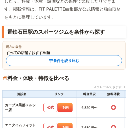
したり、料金・体験・設備などの条件で比較したりできま
す。掲載情報は、FIT PALETTE編集部が公式情報と独自取材
をもとに整理しています。
電鉄石田駅のスポーツジムを条件から探す
現在の条件
すべての店舗 / おすすめ順
条件を絞り込む
料金・体験・特徴を比べる
スクロールできます →
施設名
リンク
料金目安
無料体験
カーブス黒部メルシ
○
公式
予約
6,820円〜
ー店
エニタイムフィット
○
公式
予約
7,480円〜