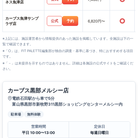
ネス魚津店
カーブス魚津サンプ
○
公式
予約
6,820円〜
ラザ店
※上記には、施設運営者から情報提供のあった施設を掲載しています。全施設は下の一
覧で確認できます。
※「○」は、FIT PALETTE編集部が独自の調査・基準に基づき、特におすすめする項目
です。
※「－」は未提供を示すものではありません。詳細は各施設の公式サイトをご確認くだ
さい。
カーブス黒部メルシー店
電鉄石田駅から車で5分
富山県黒部市新牧野311黒部ショッピングセンターメルシー内
駐車場
無料体験
営業時間
定休日
平日 10:00〜13:00
毎週日曜日