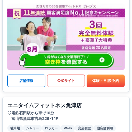
体験・相談予約
店舗情報
公式サイト
エニタイムフィットネス魚津店
電鉄石田駅から車で10分
富山県魚津市吉島226-1 1F
駐車場
シャワー
ロッカー
Wi-Fi
完全個室
他店舗利用